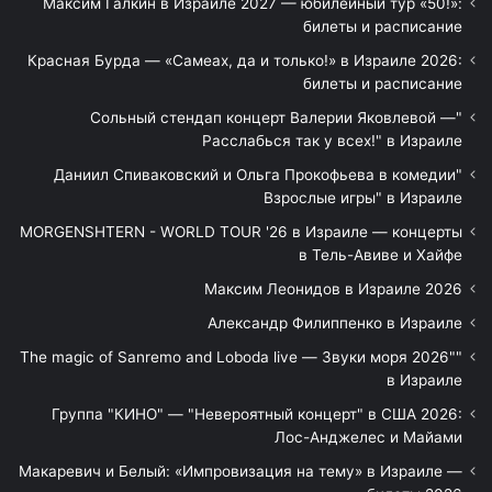
Максим Галкин в Израиле 2027 — юбилейный тур «50!»:
билеты и расписание
Красная Бурда — «Самеах, да и только!» в Израиле 2026:
билеты и расписание
"Сольный стендап концерт Валерии Яковлевой —
Расслабься так у всех!" в Израиле
"Даниил Спиваковский и Ольга Прокофьева в комедии
Взрослые игры" в Израиле
MORGENSHTERN - WORLD TOUR '26 в Израиле — концерты
в Тель-Авиве и Хайфе
Максим Леонидов в Израиле 2026
Александр Филиппенко в Израиле
"The magic of Sanremo and Loboda live — Звуки моря 2026"
в Израиле
Группа "КИНО" — "Невероятный концерт" в США 2026:
Лос-Анджелес и Майами
Макаревич и Белый: «Импровизация на тему» в Израиле —