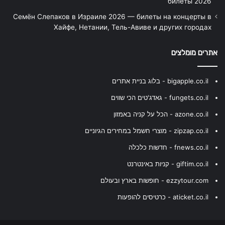
билеты 2026
Семён Слепаков в Израиле 2026 — билеты на концерты в
Хайфе, Нетании, Тель-Авиве и других городах
אתרים מומלצים
bigapple.co.il - בלוג בניית אתרים
fungets.co.il - גאדג'טים הכי שווים
azone.co.il - הכל על קניה באמזון
zipzap.co.il - מוצרי חשמל במחירים הגיוניים
fnews.co.il - חדשות כלכלה
giftim.co.il - קניות באינטרנט
ezzytour.com - חופשות בארץ ובעולם
aticket.co.il - כרטיסים להופעות