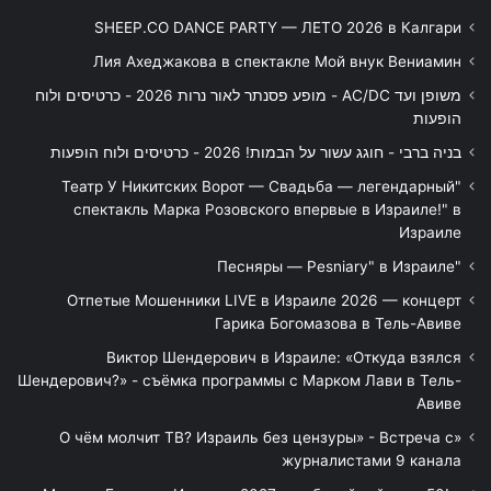
SHEEP.CO DANCE PARTY — ЛЕТО 2026 в Калгари
Лия Ахеджакова в спектакле Мой внук Вениамин
משופן ועד AC/DC - מופע פסנתר לאור נרות 2026 - כרטיסים ולוח
הופעות
בניה ברבי - חוגג עשור על הבמות! 2026 - כרטיסים ולוח הופעות
"Театр У Никитских Ворот — Свадьба — легендарный
спектакль Марка Розовского впервые в Израиле!" в
Израиле
"Песняры — Pesniary" в Израиле
Отпетые Мошенники LIVE в Израиле 2026 — концерт
Гарика Богомазова в Тель-Авиве
Виктор Шендерович в Израиле: «Откуда взялся
Шендерович?» - съёмка программы с Марком Лави в Тель-
Авиве
«О чём молчит ТВ? Израиль без цензуры» - Встреча с
журналистами 9 канала