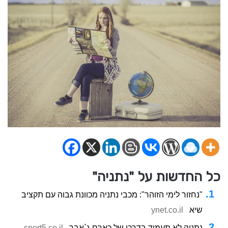
כל החדשות על "נתניה"
"נחזור לימי הזוהר": מכבי נתניה מכוונת גבוה עם תקציב
שיא
ynet.co.il
נתניה לא תעמוד בדרכו של כארם ג`אבר
sport5.co.il