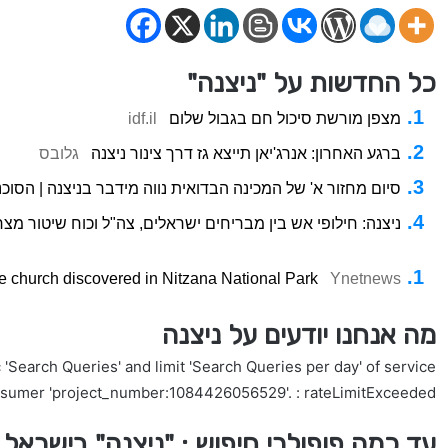
כל החדשות על "ניצנה"
מצפן מורשת סיכול חם בגבול שלום
idf.il
ברגע האחרון: אנרג'יאן תייצא גז דרך צינור ניצנה
גלובס
סיום מחזור א' של המכינה הבדואית נווה מידבר בניצנה | הסוכנ
ניצנה: חילופי אש בין מבריחים ישראלים, צה"ל וכוח שיטור מצר
e church discovered in Nitzana National Park
Ynetnews
מה אנחנו יודעים על ניצנה
'Search Queries' and limit 'Search Queries per day' of service
nsumer 'project_number:1084426056529'. : rateLimitExceeded
עד כמה פופולרי חיפוש : "ניצנה" בישראל