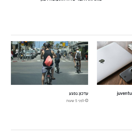
ש
ד
ה
ה
ת
ע
ו
פ
ה
ר
מ
ו
ן
עדכון: נפגע
לפני 5 שעות