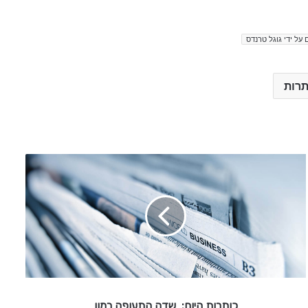
 על ידי גוגל טרנדס
תרות
כ
ו
ת
ר
ו
ת
ה
י
ו
ם
כותרות היום: שדה התעופה רמון
: