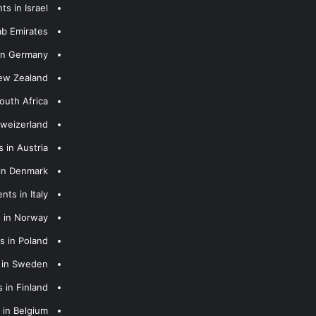
s in Israel
ab Emirates
 in Germany
New Zealand
outh Africa
hweizerland
 in Austria
 in Denmark
nts in Italy
s in Norway
s in Poland
s in Sweden
 in Finland
 in Belgium