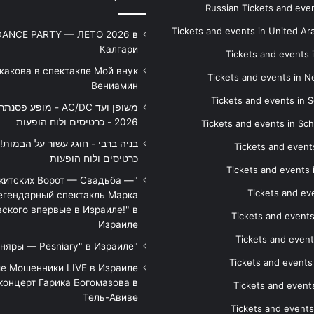
Russian Tickets and event
Tickets and events in United Ar
DANCE PARTY — ЛЕТО 2026 в
Калгари
Tickets and events
жакова в спектакле Мой внук
Tickets and events in 
Вениамин
Tickets and events in S
משופן ועד AC/DC - מופע 
2026 - כרטיסים ולוח הופעות
Tickets and events in Sc
Tickets and events
כרטיסים ולוח הופעות
Tickets and events
икитских Ворот — Свадьба —
Tickets and eve
егендарный спектакль Марка
ского впервые в Израиле!" в
Tickets and event
Израиле
Tickets and event
"Песняры — Pesniary" в Израиле
Tickets and event
е Мошенники LIVE в Израиле
концерт Гарика Богомазова в
Tickets and events
Тель-Авиве
Tickets and events