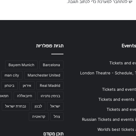
יש
להתחבר למערכת
כדי לכתוב תגובה.
Events
תגיות פופולריות
Tickets and e
Bayern Munich
Barcelona
London Theatre - Schedule, 
man city
Manchester United
Real Madrid
איראן
ביטחון
Tickets and events
בנימין נתניהו
חיזבאללה
חמאס
Tickets and events i
ישראל
לבנון
נבחרת ישראל
Tickets and ev
צהל
קרואטיה
Russian Tickets and events
World’s best tickets
תוכן מקודם