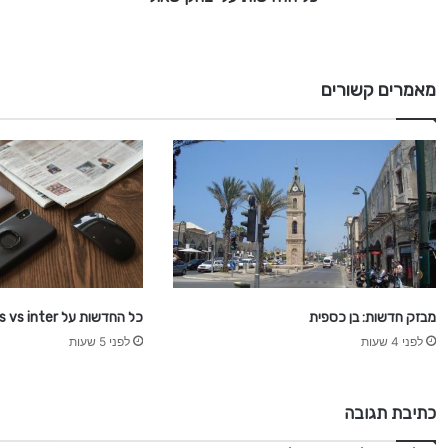
צ
ח
ק
ש
מאמרים קשורים
א
ו
ל
י
מבזק חדשות: בן כספית
כל החדשות על juventus vs inter
לפני 4 שעות
לפני 5 שעות
כתיבת תגובה