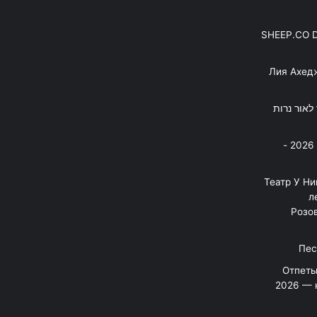
SHEEP.CO 
Лия Ахед
פסנתר לאור נרות
בניה ברבי - חוגג עשור על הבמות! 2026 -
"Театр У Н
л
Розов
Отпеты
2026 — 