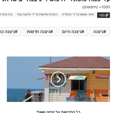
1000+
(חיפושים)
תאור הנושא על ידי ויקיפדיה
כותרות וחדשות על ידי חדשות גוגל
גרף טרנדים
מָקוֹר
ניצנה
ניצנה היום
ניצנה חדשות
ניצנה כו
כ
ל
ה
ח
ד
ש
ו
ת
ע
ל
כל החדשות על יצחק שאולי
י