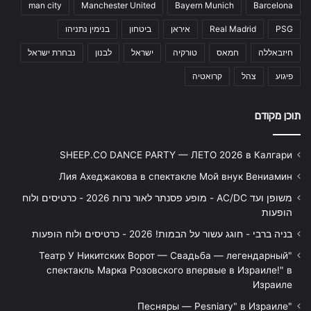
man city
Manchester United
Bayern Munich
Barcelona
PSG
Real Madrid
איראן
ביטחון
בנימין נתניהו
חיזבאללה
חמאס
טורקיה
ישראל
לבנון
נבחרת ישראל
פיגוע
צהל
קרואטיה
תוכן מקודם
SHEEP.CO DANCE PARTY — ЛЕТО 2026 в Калгари
Лия Ахеджакова в спектакле Мой внук Вениамин
משופן ועד AC/DC - מופע פסנתר לאור נרות 2026 - כרטיסים ולוח
הופעות
בניה ברבי - חוגג עשור על הבמות! 2026 - כרטיסים ולוח הופעות
"Театр У Никитских Ворот — Свадьба — легендарный
спектакль Марка Розовского впервые в Израиле!" в
Израиле
"Песняры — Pesniary" в Израиле