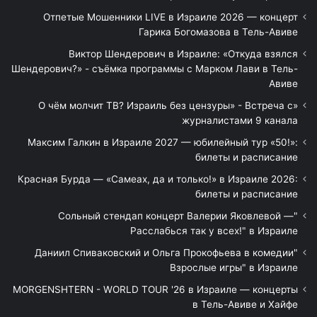
Отпетые Мошенники LIVE в Израиле 2026 — концерт
Гарика Богомазова в Тель-Авиве
Виктор Шендерович в Израиле: «Откуда взялся
Шендерович?» - съёмка программы с Марком Лави в Тель-
Авиве
«О чём молчит ТВ? Израиль без цензуры» - Встреча с
журналистами 9 канала
Максим Галкин в Израиле 2027 — юбилейный тур «50!»:
билеты и расписание
Красная Бурда — «Самеах, да и только!» в Израиле 2026:
билеты и расписание
"Сольный стендап концерт Валерии Яковлевой —
Расслабься так у всех!" в Израиле
"Даниил Спиваковский и Ольга Прокофьева в комедии
Взрослые игры" в Израиле
MORGENSHTERN - WORLD TOUR '26 в Израиле — концерты
в Тель-Авиве и Хайфе