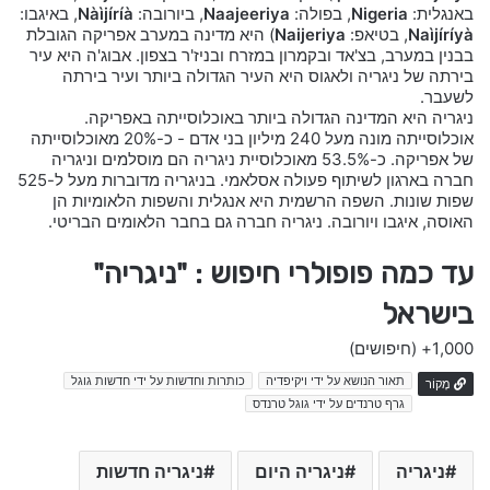
באנגלית:
Nigeria
, בפולה:
Naajeeriya
, ביורובה:
Nàìjíríà
, באיגבו:
Naìjíríyà
, בטיאפ:
Naijeriya
) היא מדינה במערב אפריקה הגובלת
בבנין במערב, בצ'אד ובקמרון במזרח ובניז'ר בצפון. אבוג'ה היא עיר
בירתה של ניגריה ולאגוס היא העיר הגדולה ביותר ועיר בירתה
לשעבר.
ניגריה היא המדינה הגדולה ביותר באוכלוסייתה באפריקה.
אוכלוסייתה מונה מעל 240 מיליון בני אדם - כ-20% מאוכלוסייתה
של אפריקה. כ-53.5% מאוכלוסיית ניגריה הם מוסלמים וניגריה
חברה בארגון לשיתוף פעולה אסלאמי. בניגריה מדוברות מעל ל-525
שפות שונות. השפה הרשמית היא אנגלית והשפות הלאומיות הן
האוסה, איגבו ויורובה. ניגריה חברה גם בחבר הלאומים הבריטי.
עד כמה פופולרי חיפוש : "ניגריה"
בישראל
1,000+
(חיפושים)
תאור הנושא על ידי ויקיפדיה
כותרות וחדשות על ידי חדשות גוגל
מָקוֹר
גרף טרנדים על ידי גוגל טרנדס
ניגריה
ניגריה היום
ניגריה חדשות