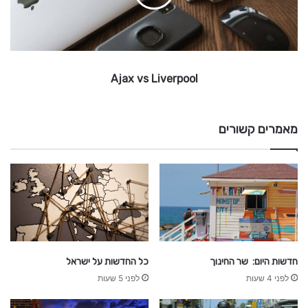
s
L
i
v
e
Ajax vs Liverpool
r
p
o
o
מאמרים קשורים
l
חדשות היום: שר החינוך
כל החדשות על ישראל
לפני 4 שעות
לפני 5 שעות