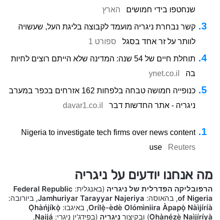
שנחטפו בידי חמושים
הארץ
קשר נבחרת ניגריה מועמד לקבוצה בליגת העל, שעשויה
לוותר על זר אחד בסגל
ספורט 1
תוחלת חיים של 54 שנה: המדינה שלא הייתם רוצים לחיות
בה
ynet.co.il
כנופייה חמושה טבחה בלפחות 162 אזרחים בכפר במערב
ניגריה - אתר החדשות דבר
davar1.co.il
Nigeria to investigate tech firms over news content
use
Reuters
מה אנחנו יודעים על ניגריה
הרפובליקה הפדרלית של ניגריה
(באנגלית:
Federal Republic
of Nigeria
, בהאוסה:
Jamhuriyar Tarayyar Najeriya
, ביורובה:
Orílẹ̀-èdè Olómìniira Àpapọ̀ Nàìjíríà
, באיגבו:
Ọ̀hàńjíkọ̀
Ọ̀hànézè Naìjíríyà
) ובקיצור
ניגריה
(בפידג'ין ניגרי:
Naijá
,