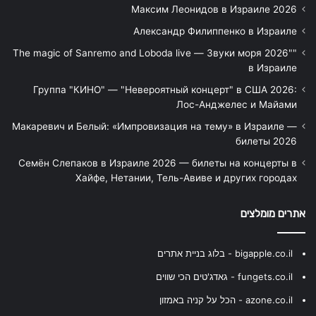
Максим Леонидов в Израиле 2026
Александр Филиппенко в Израиле
"The magic of Sanremo and Loboda live — Звуки моря 2026"
в Израиле
Группа "КИНО" — "Невероятный концерт" в США 2026:
Лос-Анджелес и Майами
Макаревич и Белый: «Импровизация на тему» в Израиле —
билеты 2026
Семён Слепаков в Израиле 2026 — билеты на концерты в
Хайфе, Нетании, Тель-Авиве и других городах
אתרים מומלצים
bigapple.co.il - בלוג בניית אתרים
fungets.co.il - גאדג'טים הכי שווים
azone.co.il - הכל על קניה באמזון