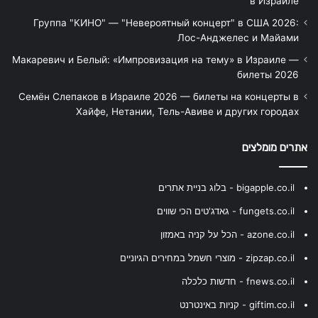
в Израиле
Группа "КИНО" — "Невероятный концерт" в США 2026:
Лос-Анджелес и Майами
Макаревич и Белый: «Импровизация на тему» в Израиле —
билеты 2026
Семён Слепаков в Израиле 2026 — билеты на концерты в
Хайфе, Нетании, Тель-Авиве и других городах
אתרים מומלצים
bigapple.co.il - בלוג בניית אתרים
fungets.co.il - גאדג'טים הכי שווים
azone.co.il - הכל על קניה באמזון
zipzap.co.il - מוצרי חשמל במחירים הגיוניים
fnews.co.il - חדשות כלכלה
giftim.co.il - קניות באינטרנט