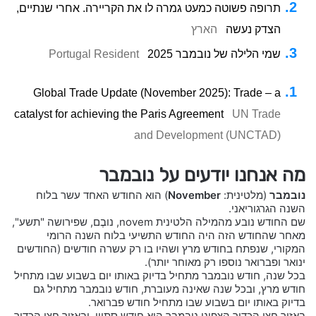
תרופה פשוטה כמעט גמרה לו את הקריירה. אחרי שנתיים,
הצדק נעשה
הארץ
שמי הלילה של נובמבר 2025
Portugal Resident
Global Trade Update (November 2025): Trade – a
catalyst for achieving the Paris Agreement
UN Trade
and Development (UNCTAD)
מה אנחנו יודעים על נובמבר
נובמבר
(מלטינית:
November
) הוא החודש האחד עשר בלוח
השנה הגרגוריאני.
שם החודש נובע מהמילה הלטינית novem, נובֶם, שפירושה "תשע",
מאחר שהחודש הזה היה החודש התשיעי בלוח השנה הרומי
המקורי, שנפתח בחודש מרץ ושהיו בו רק עשרה חודשים (החודשים
ינואר ופברואר נוספו רק מאוחר יותר).
בכל שנה, חודש נובמבר מתחיל בדיוק באותו יום בשבוע שבו מתחיל
חודש מרץ, ובכל שנה שאינה מעוברת, חודש נובמבר מתחיל גם
בדיוק באותו יום בשבוע שבו מתחיל חודש פברואר.
באזור חצי הכדור הצפוני נובמבר הוא חודש סתווי, ובאזור חצי הכדור