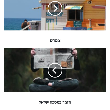
ר
י
ם
צימרים
ה
ז
מ
ר
ב
מ
ס
כ
ה
י
הזמר במסכה ישראל
ש
ר