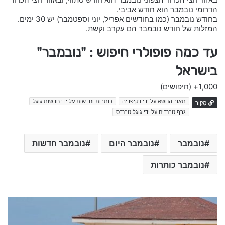
הדרומי נובמבר הוא חודש אביבי.
בחודש נובמבר (כמו בחודשים אפריל, יוני וספטמבר) יש 30 ימים.
המזלות של חודש נובמבר הם עקרב וקשת.
עד כמה פופולרי חיפוש : "נובמבר"
בישראל
1,000+
(חיפושים)
תאור הנושא על ידי ויקיפדיה
כותרות וחדשות על ידי חדשות גוגל
מָקוֹר
גרף טרנדים על ידי גוגל טרנדס
נובמבר
נובמבר היום
נובמבר חדשות
נובמבר כותרות
צ
י
מ