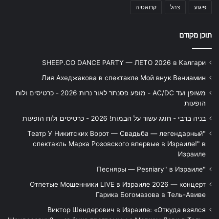
פיגוע
צהל
קרואטיה
תוכן מקודם
SHEEP.CO DANCE PARTY — ЛЕТО 2026 в Калгари
Лия Ахеджакова в спектакле Мой внук Вениамин
משופן ועד AC/DC - מופע פסנתר לאור נרות 2026 - כרטיסים ולוח
הופעות
בניה ברבי - חוגג עשור על הבמות! 2026 - כרטיסים ולוח הופעות
"Театр У Никитских Ворот — Свадьба — легендарный
спектакль Марка Розовского впервые в Израиле!" в
Израиле
"Песняры — Pesniary" в Израиле
Отпетые Мошенники LIVE в Израиле 2026 — концерт
Гарика Богомазова в Тель-Авиве
Виктор Шендерович в Израиле: «Откуда взялся