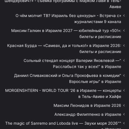
Шендерович?» - съёмка программы с Марком Лави в Тель-
Авиве
«О чём молчит ТВ? Израиль без цензуры» - Встреча с
журналистами 9 канала
Максим Галкин в Израиле 2027 — юбилейный тур «50!»:
билеты и расписание
Красная Бурда — «Самеах, да и только!» в Израиле 2026:
билеты и расписание
"Сольный стендап концерт Валерии Яковлевой —
Расслабься так у всех!" в Израиле
"Даниил Спиваковский и Ольга Прокофьева в комедии
Взрослые игры" в Израиле
MORGENSHTERN - WORLD TOUR '26 в Израиле — концерты
в Тель-Авиве и Хайфе
Максим Леонидов в Израиле 2026
Александр Филиппенко в Израиле
"The magic of Sanremo and Loboda live — Звуки моря 2026"