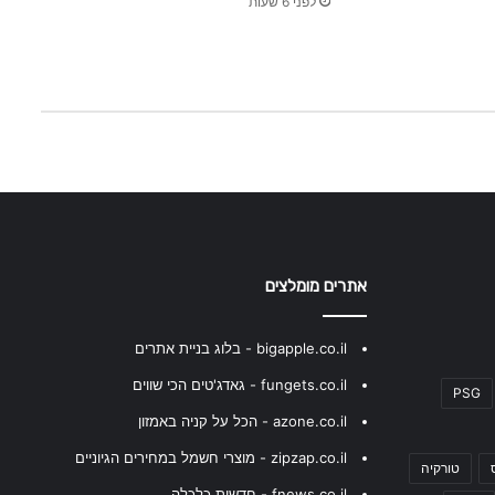
לפני 6 שעות
אתרים מומלצים
bigapple.co.il - בלוג בניית אתרים
fungets.co.il - גאדג'טים הכי שווים
PSG
azone.co.il - הכל על קניה באמזון
zipzap.co.il - מוצרי חשמל במחירים הגיוניים
טורקיה
fnews.co.il - חדשות כלכלה