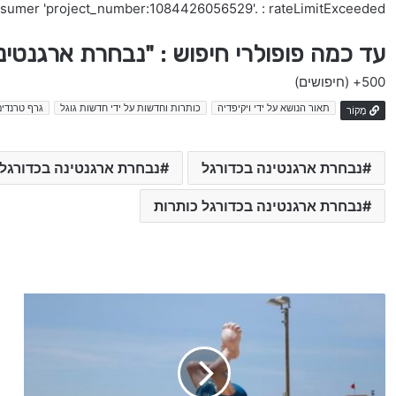
nsumer 'project_number:1084426056529'. : rateLimitExceeded
עד כמה פופולרי חיפוש : "נבחרת ארגנטי
500+
(חיפושים)
תאור הנושא על ידי ויקיפדיה
כותרות וחדשות על ידי חדשות גוגל
גרף טרנדים
מָקוֹר
נבחרת ארגנטינה בכדורגל
נבחרת ארגנטינה בכדורגל 
נבחרת ארגנטינה בכדורגל כותרות
כ
ל
ה
ח
ד
ש