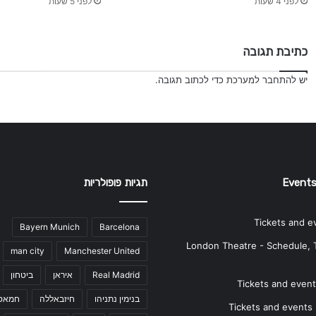
לפני 4 שעות
לפני 5 שעות
כתיבת תגובה
יש
להתחבר למערכת
כדי לכתוב תגובה.
Events
תגיות פופולריות
Tickets and e
Bayern Munich
Barcelona
London Theatre - Schedule, 
man city
Manchester United
Real Madrid
איראן
ביטחון
Tickets and events
בנימין נתניהו
חיזבאללה
חמאס
Tickets and events i