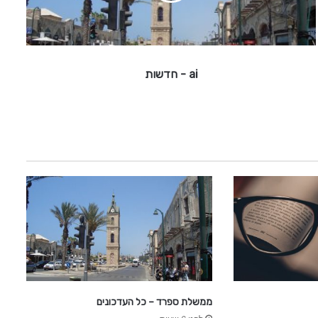
ד
ש
ו
ת
ai - חדשות
ממשלת ספרד – כל העדכונים