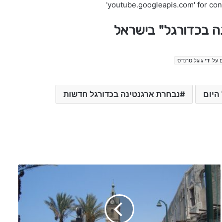
'youtube.googleapis.com' for co
נה בכדורגל" בישראל
 על ידי גוגל טרנדס
היום
נבחרת ארגנטינה בכדורגל חדשות
a
i
-
ח