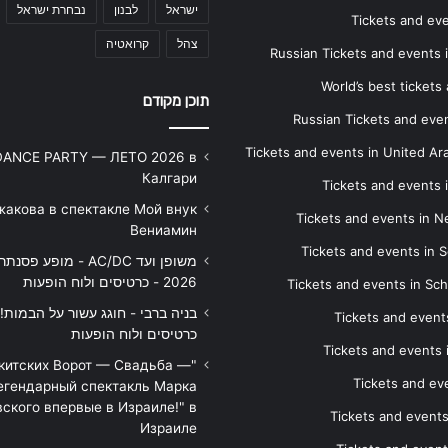
ישראל
לבנון
נבחרת ישראל
Tickets and ev
צהל
קרואטיה
Russian Tickets and events
World’s best tickets
תוכן מקודם
Russian Tickets and event
Tickets and events in United Ar
DANCE PARTY — ЛЕТО 2026 в
Калгари
Tickets and events
жакова в спектакле Мой внук
Tickets and events in 
Вениамин
Tickets and events in S
משופן ועד AC/DC - מופע 
2026 - כרטיסים ולוח הופעות
Tickets and events in Sc
Tickets and events
כרטיסים ולוח הופעות
Tickets and events
икитских Ворот — Свадьба —
Tickets and eve
егендарный спектакль Марка
ского впервые в Израиле!" в
Tickets and event
Израиле