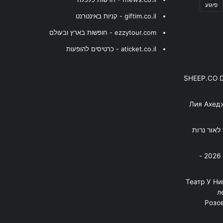
פיגוע
giftim.co.il - קניות באינטרנט
ezzytour.com - חופשות בארץ ובעולם
aticket.co.il - כרטיסים להופעות
SHEEP.CO 
Лия Ахед
פסנתר לאור נרות
בניה ברבי - חוגג עשור על הבמות! 2026 -
"Театр У Н
л
Розов