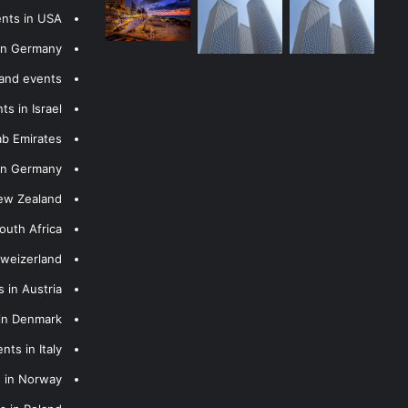
ents in USA
 in Germany
 and events
s in Israel
ab Emirates
 in Germany
New Zealand
outh Africa
hweizerland
 in Austria
 in Denmark
nts in Italy
s in Norway