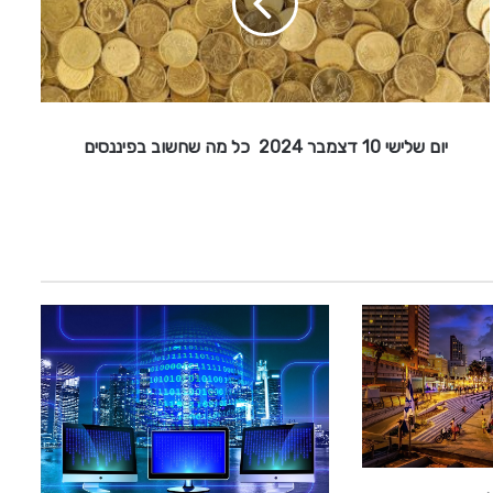
ל
י
ש
י
1
0
יום שלישי 10 דצמבר 2024 כל מה שחשוב בפיננסים
ד
צ
מ
ב
ר
2
0
2
4
כ
ל
מ
ה
ש