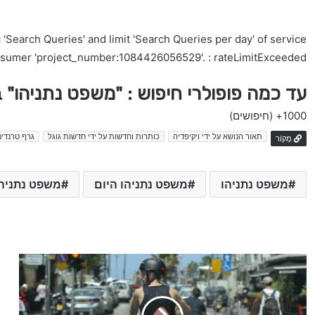
'Search Queries' and limit 'Search Queries per day' of service
nsumer 'project_number:1084426056529'. : rateLimitExceeded
עד כמה פופולרי חיפוש : "משפט נתניהו" 
1000+
(חיפושים)
תאור הנושא על ידי ויקיפדיה
כותרות וחדשות על ידי חדשות גוגל
גרף טרנדים
מָקוֹר
משפט נתניהו
משפט נתניהו היום
משפט נתניה
מ
ב
ז
ק