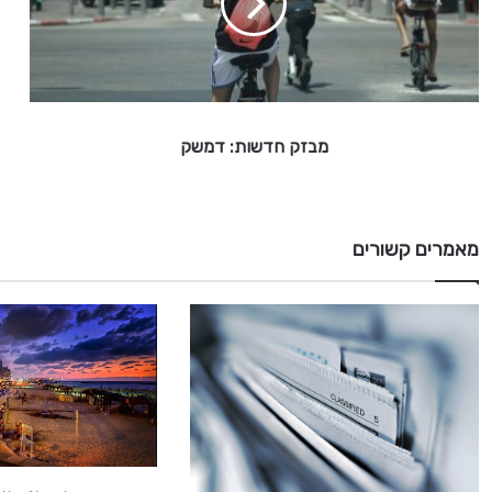
ח
ד
ש
ו
ת
:
מבזק חדשות: דמשק
ד
מ
ש
ק
מאמרים קשורים