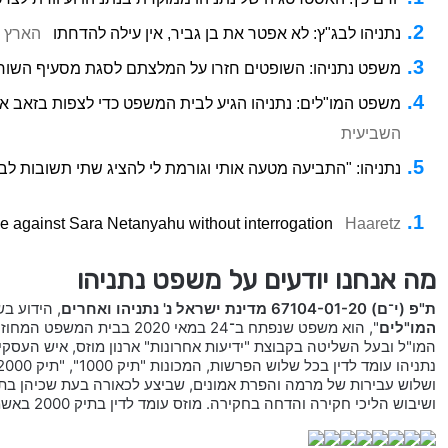
נתניהו לבג"ץ: לא אפטר את בן גביר, אין עילה להדחתו
הארץ
משפט נתניהו: השופטים חזרו על המלצתם לסגת מסעיף השוח
משפט המו"לים: נתניהו הגיע לבית המשפט כדי לצפות בזאב אלקין
השביעית
נתניהו: "התביעה מטעה אותי וגורמת לי להציג שתי תשובות ל
 against Sara Netanyahu without interrogation
Haaretz
מה אנחנו יודעים על משפט נתניהו
ת"פ (י־ם) 67104-01-20 מדינת ישראל נ' נתניהו ואחרים
, הידוע בש
המו"לים
", הוא משפט שנפתח ב־24 במאי 
המו"ל ובעל השליטה בקבוצת "ידיעות אחרונות" ארנון מוזס, איש העסקים 
ושיבוש הליכי חקירה והדחה בחקירה. מוזס עומד לדין בתיק 2000 באשמת ניסיון למתן שוחד.