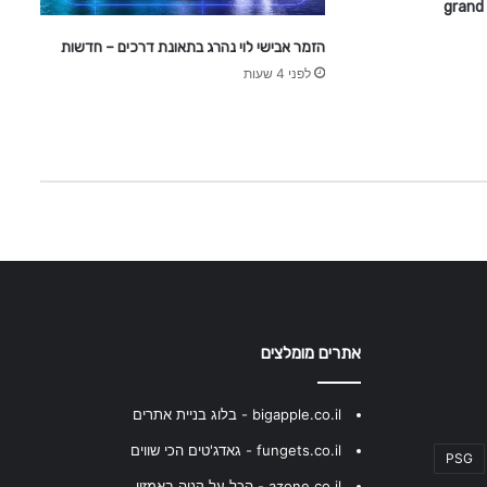
ח
ש
ו
הזמר אבישי לוי נהרג בתאונת דרכים – חדשות
ב
לפני 4 שעות
ב
פ
י
נ
נ
ס
י
ם
אתרים מומלצים
bigapple.co.il - בלוג בניית אתרים
fungets.co.il - גאדג'טים הכי שווים
PSG
azone.co.il - הכל על קניה באמזון