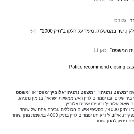
ד
גלובס
, שר בממשלתו, מעיד על חלקו ב"תיק 2000"
העין
בית המשפט"
כאן 11
Police recommend closing case
ם "
משפט נתניהו
", "
משפט נתניהו־אלוביץ'־מוזס
" או "
משפט
2020 בבית המשפט המחוזי בירושלים, ובו עומדים לדין ראש ממשלת ישראל, בנימין נתניהו,
שאול אלוביץ' ורעייתו איריס אלוביץ'.
נתניהו עומד לדין בכל שלוש הפרשות, המכונות "תיק 1000", "תיק 2000" ו"תיק 4000", בסעיפי אישום הכוללים עבירה אחת של שוחד
ושלוש עבירות של מרמה והפרת אמונים, שביצע לכאורה בעת שכיהן בתפקידו. אלוביץ' ורעייתו עומדים לדין בתיק 4000 באשמת מתן שוחד