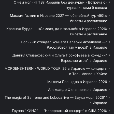
«О чём молчит ТВ? Израиль без цензуры» - Встреча с
журналистами 9 канала
Максим Галкин в Израиле 2027 — юбилейный тур «50!»:
билеты и расписание
Красная Бурда — «Самеах, да и только!» в Израиле 2026:
билеты и расписание
"Сольный стендап концерт Валерии Яковлевой —
Расслабься так у всех!" в Израиле
"Даниил Спиваковский и Ольга Прокофьева в комедии
Взрослые игры" в Израиле
MORGENSHTERN - WORLD TOUR '26 в Израиле — концерты
в Тель-Авиве и Хайфе
Максим Леонидов в Израиле 2026
Александр Филиппенко в Израиле
"The magic of Sanremo and Loboda live — Звуки моря 2026"
в Израиле
Группа "КИНО" — "Невероятный концерт" в США 2026: