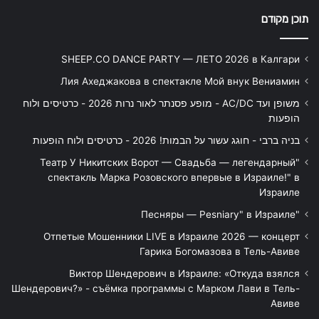
תוכן מקודם
SHEEP.CO DANCE PARTY — ЛЕТО 2026 в Калгари
Лия Ахеджакова в спектакле Мой внук Вениамин
משופן ועד AC/DC - מופע פסנתר לאור נרות 2026 - כרטיסים ולוח
הופעות
בניה ברבי - חוגג עשור על הבמות! 2026 - כרטיסים ולוח הופעות
"Театр У Никитских Ворот — Свадьба — легендарный
спектакль Марка Розовского впервые в Израиле!" в
Израиле
"Песняры — Pesniary" в Израиле
Отпетые Мошенники LIVE в Израиле 2026 — концерт
Гарика Богомазова в Тель-Авиве
Виктор Шендерович в Израиле: «Откуда взялся
Шендерович?» - съёмка программы с Марком Лави в Тель-
Авиве