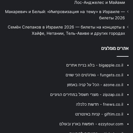
Лос-Анджелес и Майами
Макаревич и Белый: «Импровизация на тему» в Израиле —
билеты 2026
Семён Слепаков в Израиле 2026 — билеты на концерты в
Хайфе, Нетании, Тель-Авиве и других городах
אתרים מומלצים
bigapple.co.il - בלוג בניית אתרים
fungets.co.il - גאדג'טים הכי שווים
azone.co.il - הכל על קניה באמזון
zipzap.co.il - מוצרי חשמל במחירים הגיוניים
fnews.co.il - חדשות כלכלה
giftim.co.il - קניות באינטרנט
ezzytour.com - חופשות בארץ ובעולם