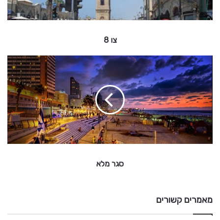
צו 8
ס
ג
ר
מ
ל
א
סגר מלא
מאמרים קשורים