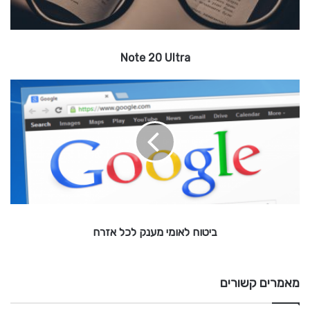
l
t
r
Note 20 Ultra
a
ב
י
ט
ו
ח
ל
א
ו
מ
י
ביטוח לאומי מענק לכל אזרח
מ
ע
נ
ק
מאמרים קשורים
ל
כ