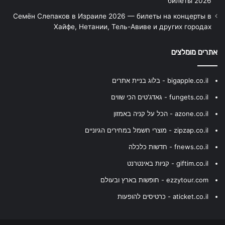
билеты 2026
Семён Слепаков в Израиле 2026 — билеты на концерты в
Хайфе, Нетании, Тель-Авиве и других городах
אתרים מומלצים
bigapple.co.il - בלוג בניית אתרים
fungets.co.il - גאדג'טים הכי שווים
azone.co.il - הכל על קניה באמזון
zipzap.co.il - מוצרי חשמל במחירים הגיוניים
fnews.co.il - חדשות כלכלה
giftim.co.il - קניות באינטרנט
ezzytour.com - חופשות בארץ ובעולם
aticket.co.il - כרטיסים להופעות