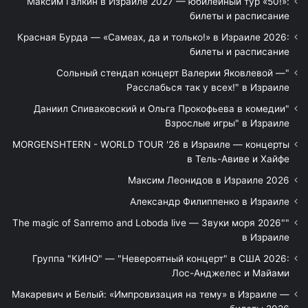
Максим Галкин в Израиле 2027 — юбилейный тур «50!»:
билеты и расписание
Красная Бурда — «Самеах, да и только!» в Израиле 2026:
билеты и расписание
"Сольный стендап концерт Валерии Яковлевой —
Расслабься так у всех!" в Израиле
"Даниил Спиваковский и Ольга Прокофьева в комедии
Взрослые игры" в Израиле
MORGENSHTERN - WORLD TOUR '26 в Израиле — концерты
в Тель-Авиве и Хайфе
Максим Леонидов в Израиле 2026
Александр Филиппенко в Израиле
"The magic of Sanremo and Loboda live — Звуки моря 2026"
в Израиле
Группа "КИНО" — "Невероятный концерт" в США 2026:
Лос-Анджелес и Майами
Макаревич и Белый: «Импровизация на тему» в Израиле —