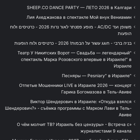
SHEEP.CO DANCE PARTY — ЛЕТО 2026 в Калгари
Лия Ахеджакова в спектакле Мой внук Вениамин
משופן ועד AC/DC - מופע פסנתר לאור נרות 2026 - כרטיסים ולוח
הופעות
בניה ברבי - חוגג עשור על הבמות! 2026 - כרטיסים ולוח הופעות
"Театр У Никитских Ворот — Свадьба — легендарный
спектакль Марка Розовского впервые в Израиле!" в
Израиле
"Песняры — Pesniary" в Израиле
Отпетые Мошенники LIVE в Израиле 2026 — концерт
Гарика Богомазова в Тель-Авиве
Виктор Шендерович в Израиле: «Откуда взялся
Шендерович?» - съёмка программы с Марком Лави в Тель-
Авиве
«О чём молчит ТВ? Израиль без цензуры» - Встреча с
журналистами 9 канала