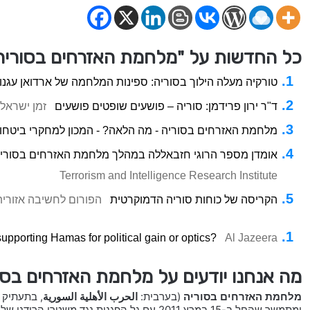
כל החדשות על "מלחמת האזרחים בסוריה
טורקיה מעלה הילוך בסוריה: ספינות המלחמה של ארדואן עגנו
ד"ר ירון פרידמן: סוריה – פושעים שופטים פושעים
זמן ישראל
מלחמת האזרחים בסוריה - מה הלאה? - המכון למחקרי ביטחון
אומדן מספר הרוגי חזבאללה במהלך מלחמת האזרחים בסוריה 
Terrorism and Intelligence Research Institute
הקריסה של כוחות סוריה הדמוקרטית
הפורום לחשיבה אזורית
supporting Hamas for political gain or optics?
Al Jazeera
מה אנחנו יודעים על מלחמת האזרחים בסו
מלחמת האזרחים בסוריה
(בערבית:
الحرب الأهلية السورية
, בתעתיק 
ומתמשך שהחל ב-15 במרץ 2011 עם גל הפגנות נגד