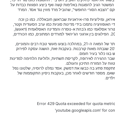
. המשטר הגיב להפגנות באלימות קשה ואף ביצע הפגזות כבדות על
וקם "הצבא הסורי החופשי", שהוביל מרד מזוין נגד אסד. המרד
, ומיליציות פרו-איראניות שבראשן חזבאללה. כמו כן זכה
י האופוזיציה נתמכו בידי מדינות סוניות כמו ערב הסעודית וקטר,
 טרור אסלאמי כמו ג'בהת א-נוסרה והמדינה האסלאמית (דאעש),
שהכריז על ח'ליפות אסלאמית בשטחים נרחבים בסוריה ובעיראק ב-2014. הפילוגים בין ארגוני הג'יהאד למורדים המתונים, כמו הכורדים,
נכון לשנת 2025, מלחמת האזרחים בסוריה היא המלחמה הקטלנית ביותר של המאה ה-21, במהלכה בוצעו מעשי טבח רבים והמוניים,
כולל שימוש בנשק כימי, בראש ובראשונה המתקפה בע'וטה באוגוסט 2013 שגבתה מאות קורבנות. בעקבות זאת, הושגה עסקה לפירוק
 בגז כלור בעיר חומס.
בר ההגירה לאירופה, לקריסת תשתיות, ולזליגת הלחימה למדינות
ווח על המזרח התיכון והעולם.
לחימה, פתחו המורדים במתקפת פתע בה כבשו את דמשק. אסד נמלט לרוסיה, שלטונו נפל
 א-שאם. מספר חודשים לאחר מכן, בעקבות ניסיון התקוממות של
Error 429 Quota exceeded for quota metric 
'youtube.googleapis.com' for co