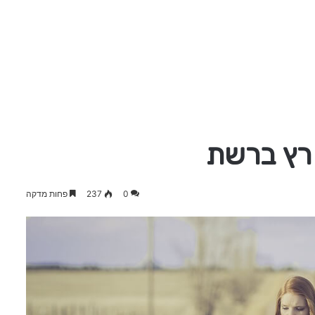
רץ ברשת
0
237
פחות מדקה