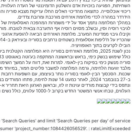
השחיתות, הפגיעה בזכויות אדם והשלטון הדומיננטי של העדה העלווית
ריכוזי אוכלוסייה. כתוצאה מהדיכוי האלים החלו עריקות מצבא סוריה וה
הידרדר במהרה לכדי מלחמת אזרחים מורכבת ומרובת צדדים.
במהלך המלחמה נתמך אסד על ידי משמרות המהפכה האסלאמית של איראן
לגיבוי רוסיה וסין, ובשלב מסוים רוסיה אף התערבה צבאית לטובתו. מורד
וקיבלו גיבוי ממדינות המערב. מלחמת האזרחים הביאה להופעת ארגוני
הובילו לקרעים בתוך האופוזיציה.
סוריה מנשק כימי בפיקוח בין-לאומי. למרות זאת, דווח על המשך השימוש
מלבד זוועות הלחימה, גרמה המלחמה למשבר פליטים חמור, במיוחד מש
שכנות. הסכסוך הבין-לאומי בסוריה נותר בעיצומו, עם השפעות רחבות ט
ב-27 בנובמבר 2024, לאחר כמעט 14 שנות 
ונתפס בידי קבוצות מורדים עוינות זו לזו, ובראשן הארגון היאת תחריר
העלווים, טבחו אנשי המשטר החדש בקרוב ל-1000 עלווים, כולל נשים וילדים.
'Search Queries' and limit 'Search Queries per day' of service
nsumer 'project_number:1084426056529'. : rateLimitExceeded