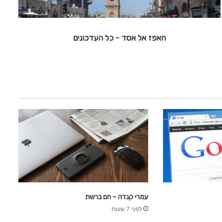
ס
ד
חאפז אל אסד - כל העדכונים
-
כ
ל
ה
ע
ד
כ
ו
נ
י
ם
עמרי קנדה – חם ברשת
לפני 7 שעות