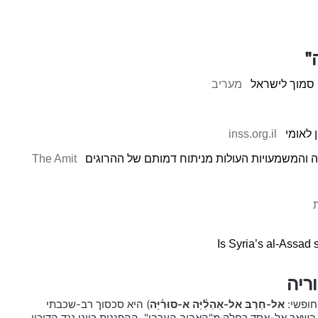
"
 סמוך לישראל
מעריב
 לאומי
inss.org.il
והמשמעויות העולות מניתוח דמותם של ההרוגים
The Amit
Is Syria’s al-Assad 
ריה
חופשי:
אל-חַרְבּ אל-אַהְלִ֫יַּה א-סּוּרִ֫יַּה
) היא סכסוך רב-שכבתי
 משטרו הרודני של בשאר אל-אסד כחלק מ"האביב הערבי". ההפגנות כוונו נגד הדיכוי,