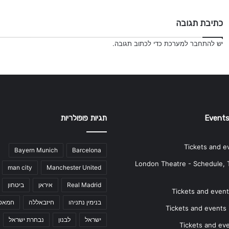
כתיבת תגובה
יש
להתחבר למערכת
כדי לכתוב תגובה.
Events
תגיות פופולריות
Tickets and e
Bayern Munich
Barcelona
London Theatre - Schedule, 
man city
Manchester United
Real Madrid
איראן
ביטחון
Tickets and events
בנימין נתניהו
חיזבאללה
חמאס
Tickets and events i
ישראל
לבנון
נבחרת ישראל
Tickets and ev