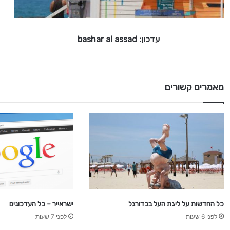
a
s
h
עדכון: bashar al assad
a
r
a
l
a
מאמרים קשורים
s
s
a
d
כל החדשות על ליגת העל בכדורגל
ישראייר – כל העדכונים
לפני 6 שעות
לפני 7 שעות