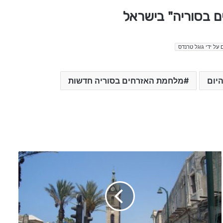
ם בסוריה" בישראל
 על ידי גוגל טרנדס
יום
מלחמת האזרחים בסוריה חדשות
ח
א
פ
ז
א
ל
א