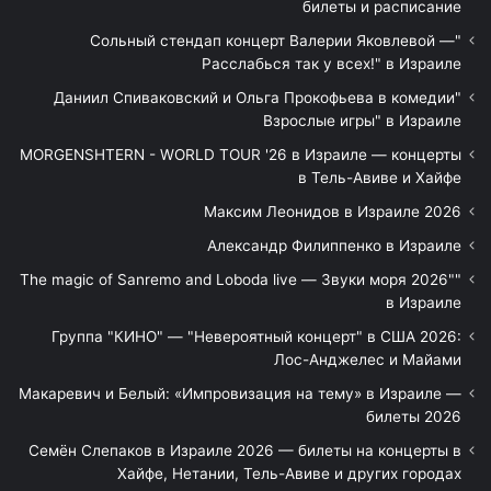
билеты и расписание
"Сольный стендап концерт Валерии Яковлевой —
Расслабься так у всех!" в Израиле
"Даниил Спиваковский и Ольга Прокофьева в комедии
Взрослые игры" в Израиле
MORGENSHTERN - WORLD TOUR '26 в Израиле — концерты
в Тель-Авиве и Хайфе
Максим Леонидов в Израиле 2026
Александр Филиппенко в Израиле
"The magic of Sanremo and Loboda live — Звуки моря 2026"
в Израиле
Группа "КИНО" — "Невероятный концерт" в США 2026:
Лос-Анджелес и Майами
Макаревич и Белый: «Импровизация на тему» в Израиле —
билеты 2026
Семён Слепаков в Израиле 2026 — билеты на концерты в
Хайфе, Нетании, Тель-Авиве и других городах