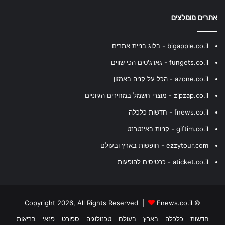
אתרים מומלצים
bigapple.co.il - בלוג בניית אתרים
fungets.co.il - גאדג'טים הכי שווים
azone.co.il - הכל על קניה באמזון
zipzap.co.il - מוצרי חשמל במחירים הגיוניים
fnews.co.il - חדשות כלכלה
giftim.co.il - קניות באינטרנט
ezzytour.com - חופשות בארץ ובעולם
aticket.co.il - כרטיסים להופעות
Fnews.co.il
© Copyright 2026, All Rights Reserved |
חדשות
כלכלה
בארץ
בעולם
טכנולוגיה
ספורט
פנאי
בריאות