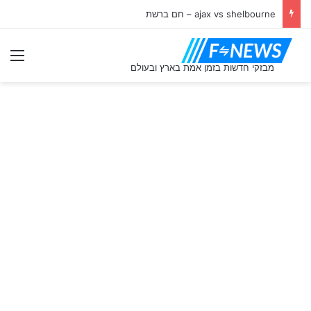
ajax vs shelbourne – חם ברשת
תַפ