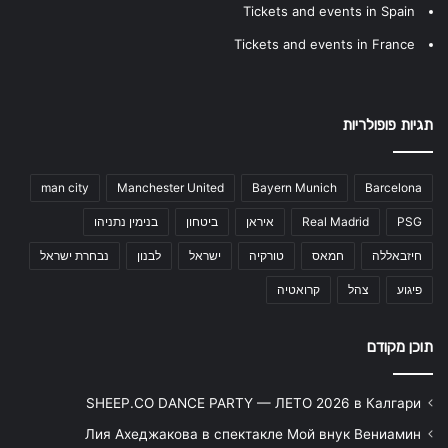
Tickets and events in Spain
Tickets and events in France
תגיות פופולריות
man city
Manchester United
Bayern Munich
Barcelona
PSG
Real Madrid
איראן
ביטחון
בנימין נתניהו
חיזבאללה
חמאס
טורקיה
ישראל
לבנון
נבחרת ישראל
פיגוע
צהל
קרואטיה
תוכן מקודם
SHEEP.CO DANCE PARTY — ЛЕТО 2026 в Калгари
Лия Ахеджакова в спектакле Мой внук Вениамин