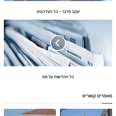
-
יעקב פרבר - כל העדכונים
כ
ל
כ
ל
ה
ע
ה
ד
ח
כ
ד
ו
ש
ו
נ
י
ת
ע
ם
ל
כל החדשות על מס
מ
ס
מאמרים קשורים