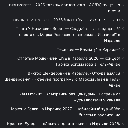
משופן ועד AC/DC - מופע פסנתר לאור נרות 2026 - כרטיסים ולוח
הופעות
בניה ברבי - חוגג עשור על הבמות! 2026 - כרטיסים ולוח הופעות
"Театр У Никитских Ворот — Свадьба — легендарный
спектакль Марка Розовского впервые в Израиле!" в
Израиле
"Песняры — Pesniary" в Израиле
Отпетые Мошенники LIVE в Израиле 2026 — концерт
Гарика Богомазова в Тель-Авиве
Виктор Шендерович в Израиле: «Откуда взялся
Шендерович?» - съёмка программы с Марком Лави в Тель-
Авиве
«О чём молчит ТВ? Израиль без цензуры» - Встреча с
журналистами 9 канала
Максим Галкин в Израиле 2027 — юбилейный тур «50!»:
билеты и расписание
Красная Бурда — «Самеах, да и только!» в Израиле 2026: