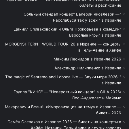
билеты и расписание
"Сольный стендап концерт Валерии Яковлевой —
Расслабься так у всех!" в Израиле
"Даниил Спиваковский и Ольга Прокофьева в комедии
Взрослые игры" в Израиле
MORGENSHTERN - WORLD TOUR '26 в Израиле — концерты
в Тель-Авиве и Хайфе
Максим Леонидов в Израиле 2026
Александр Филиппенко в Израиле
"The magic of Sanremo and Loboda live — Звуки моря 2026"
в Израиле
Группа "КИНО" — "Невероятный концерт" в США 2026:
Лос-Анджелес и Майами
Макаревич и Белый: «Импровизация на тему» в Израиле —
билеты 2026
Семён Слепаков в Израиле 2026 — билеты на концерты в
Хайфе, Нетании, Тель-Авиве и других городах