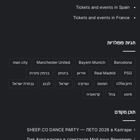
Tickets and events in Spain
Tickets and events in France
תגיות פופולריות
man city
Manchester United
Bayern Munich
Barcelona
PSG
Real Madrid
איראן
ביטחון
בנימין נתניהו
חיזבאללה
חמאס
טורקיה
ישראל
לבנון
נבחרת ישראל
פיגוע
צהל
קרואטיה
תוכן מקודם
SHEEP.CO DANCE PARTY — ЛЕТО 2026 в Калгари
Лия Ахеджакова в спектакле Мой внук Вениамин