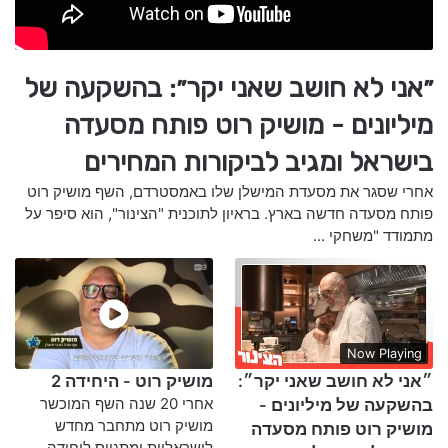
״אני לא חושב שאני יקר״: בהשקעה של
מיליונים - מושיק רוט פותח מסעדה
בישראל ומגיב לביקורות המחירים
אחרי שסגר את מסעדת המישלן שלו באמסטרדם, השף מושיק רוט
פותח מסעדה חדשה בארץ. בראיון לתוכנית "הצינור", הוא סיפר על
מתמודד "משחקי ...
Now Playing
״אני לא חושב שאני יקר״:
מושיק רוט - היחידה 2
אחרי 20 שנה השף המוכשר
בהשקעה של מיליונים -
מושיק רוט מתחבר מחדש
מושיק רוט פותח מסעדה
לישראליות ומתגייס ליחידה. ...