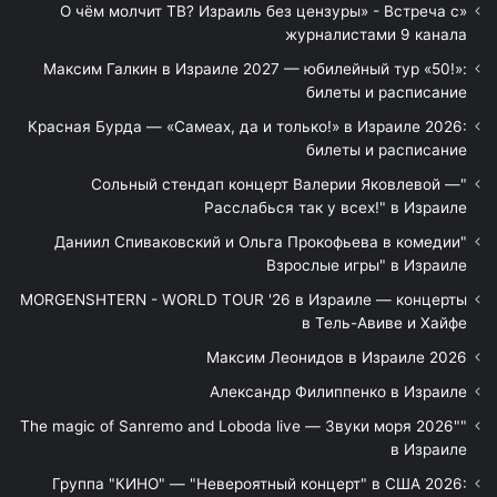
«О чём молчит ТВ? Израиль без цензуры» - Встреча с
журналистами 9 канала
Максим Галкин в Израиле 2027 — юбилейный тур «50!»:
билеты и расписание
Красная Бурда — «Самеах, да и только!» в Израиле 2026:
билеты и расписание
"Сольный стендап концерт Валерии Яковлевой —
Расслабься так у всех!" в Израиле
"Даниил Спиваковский и Ольга Прокофьева в комедии
Взрослые игры" в Израиле
MORGENSHTERN - WORLD TOUR '26 в Израиле — концерты
в Тель-Авиве и Хайфе
Максим Леонидов в Израиле 2026
Александр Филиппенко в Израиле
"The magic of Sanremo and Loboda live — Звуки моря 2026"
в Израиле
Группа "КИНО" — "Невероятный концерт" в США 2026: