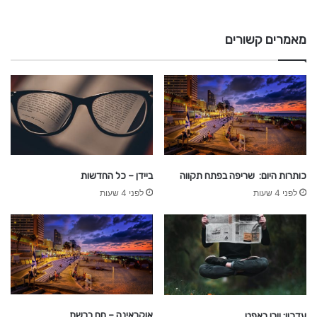
d
i
a
מאמרים קשורים
-
ח
ד
ש
ו
ת
כותרות היום: שריפה בפתח תקווה
ביידן – כל החדשות
לפני 4 שעות
לפני 4 שעות
אוקראינה – חם ברשת
עדכון: וורן באפט