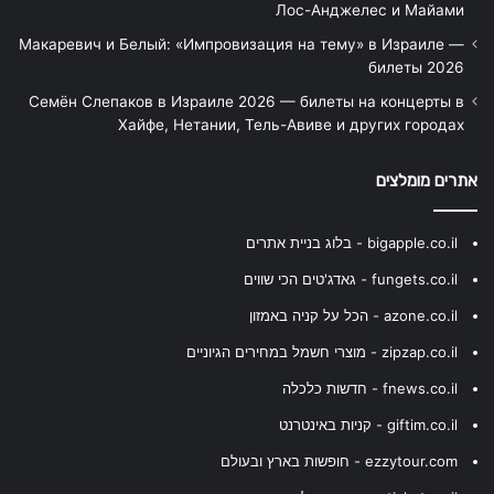
Лос-Анджелес и Майами
Макаревич и Белый: «Импровизация на тему» в Израиле —
билеты 2026
Семён Слепаков в Израиле 2026 — билеты на концерты в
Хайфе, Нетании, Тель-Авиве и других городах
אתרים מומלצים
bigapple.co.il - בלוג בניית אתרים
fungets.co.il - גאדג'טים הכי שווים
azone.co.il - הכל על קניה באמזון
zipzap.co.il - מוצרי חשמל במחירים הגיוניים
fnews.co.il - חדשות כלכלה
giftim.co.il - קניות באינטרנט
ezzytour.com - חופשות בארץ ובעולם