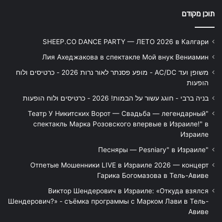
תוכן מקודם
SHEEP.CO DANCE PARTY — ЛЕТО 2026 в Калгари
Лия Ахеджакова в спектакле Мой внук Вениамин
משופן ועד AC/DC - מופע פסנתר לאור נרות 2026 - כרטיסים ולוח
הופעות
בניה ברבי - חוגג עשור על הבמות! 2026 - כרטיסים ולוח הופעות
"Театр У Никитских Ворот — Свадьба — легендарный
спектакль Марка Розовского впервые в Израиле!" в
Израиле
"Песняры — Pesniary" в Израиле
Отпетые Мошенники LIVE в Израиле 2026 — концерт
Гарика Богомазова в Тель-Авиве
Виктор Шендерович в Израиле: «Откуда взялся
Шендерович?» - съёмка программы с Марком Лави в Тель-
Авиве