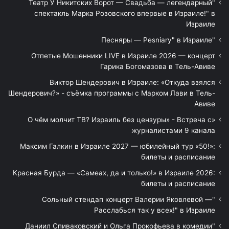
"Театр У Никитских Ворот — Свадьба — легендарный
спектакль Марка Розовского впервые в Израиле!" в
Израиле
"Песняры — Pesniary" в Израиле
Отпетые Мошенники LIVE в Израиле 2026 — концерт
Гарика Богомазова в Тель-Авиве
Виктор Шендерович в Израиле: «Откуда взялся
Шендерович?» - съёмка программы с Марком Лави в Тель-
Авиве
«О чём молчит ТВ? Израиль без цензуры» - Встреча с
журналистами 9 канала
Максим Галкин в Израиле 2027 — юбилейный тур «50!»:
билеты и расписание
Красная Бурда — «Самеах, да и только!» в Израиле 2026:
билеты и расписание
"Сольный стендап концерт Валерии Яковлевой —
Расслабься так у всех!" в Израиле
"Даниил Спиваковский и Ольга Прокофьева в комедии