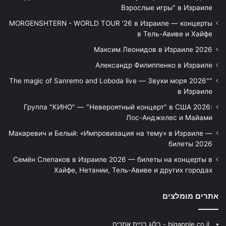
Взрослые игры" в Израиле
MORGENSHTERN - WORLD TOUR '26 в Израиле — концерты
в Тель-Авиве и Хайфе
Максим Леонидов в Израиле 2026
Александр Филиппенко в Израиле
"The magic of Sanremo and Loboda live — Звуки моря 2026"
в Израиле
Группа "КИНО" — "Невероятный концерт" в США 2026:
Лос-Анджелес и Майами
Макаревич и Белый: «Импровизация на тему» в Израиле —
билеты 2026
Семён Слепаков в Израиле 2026 — билеты на концерты в
Хайфе, Нетании, Тель-Авиве и других городах
אתרים מומלצים
bigapple.co.il - בלוג בניית אתרים