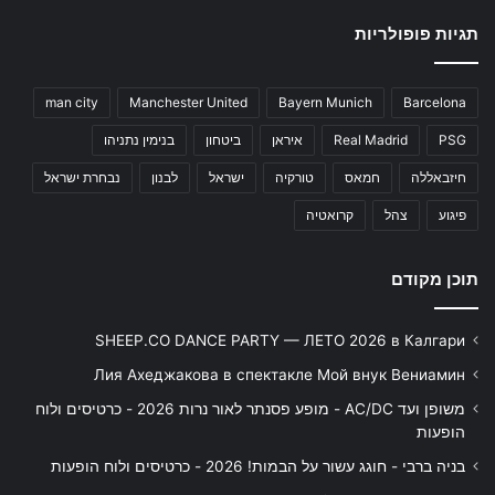
תגיות פופולריות
man city
Manchester United
Bayern Munich
Barcelona
PSG
Real Madrid
איראן
ביטחון
בנימין נתניהו
חיזבאללה
חמאס
טורקיה
ישראל
לבנון
נבחרת ישראל
פיגוע
צהל
קרואטיה
תוכן מקודם
SHEEP.CO DANCE PARTY — ЛЕТО 2026 в Калгари
Лия Ахеджакова в спектакле Мой внук Вениамин
משופן ועד AC/DC - מופע פסנתר לאור נרות 2026 - כרטיסים ולוח
הופעות
בניה ברבי - חוגג עשור על הבמות! 2026 - כרטיסים ולוח הופעות