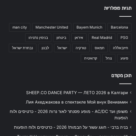
תגיות פופולריות
man city
Manchester United
Bayern Munich
Barcelona
PSG
Real Madrid
איראן
ביטחון
בנימין נתניהו
חיזבאללה
חמאס
טורקיה
ישראל
לבנון
נבחרת ישראל
פיגוע
צהל
קרואטיה
תוכן מקודם
SHEEP.CO DANCE PARTY — ЛЕТО 2026 в Калгари
Лия Ахеджакова в спектакле Мой внук Вениамин
משופן ועד AC/DC - מופע פסנתר לאור נרות 2026 - כרטיסים ולוח
הופעות
בניה ברבי - חוגג עשור על הבמות! 2026 - כרטיסים ולוח הופעות