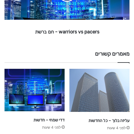
ד
o
r
כ
ו
s
נ
v
י
s
warriors vs pacers - חם ברשת
p
ם
a
c
e
מאמרים קשורים
r
s
-
ח
ם
ב
ר
ש
ת
דדי שמחי – חדשות
עליזה בלוך – כל החדשות
לפני 4 שעות
לפני 4 שעות