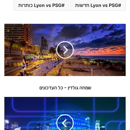
Lyon vs PSG חדשות
Lyon vs PSG כותרות
ש
מ
ח
ה
ג
ו
ל
ד
י
ן
שמחה גולדין - כל העדכונים
-
w
כ
a
r
ל
r
ה
i
ע