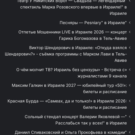
"Театр У Никитских Ворот — Свадьба — легендарный
спектакль Марка Розовского впервые в Израиле!" в
Израиле
"Песняры — Pesniary" в Израиле
Отпетые Мошенники LIVE в Израиле 2026 — концерт
Гарика Богомазова в Тель-Авиве
Виктор Шендерович в Израиле: «Откуда взялся
Шендерович?» - съёмка программы с Марком Лави в Тель-
Авиве
«О чём молчит ТВ? Израиль без цензуры» - Встреча с
журналистами 9 канала
Максим Галкин в Израиле 2027 — юбилейный тур «50!»:
билеты и расписание
Красная Бурда — «Самеах, да и только!» в Израиле 2026:
билеты и расписание
"Сольный стендап концерт Валерии Яковлевой —
Расслабься так у всех!" в Израиле
"Даниил Спиваковский и Ольга Прокофьева в комедии