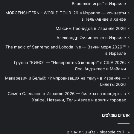
Взрослые игры" в Израиле
MORGENSHTERN - WORLD TOUR '26 в Израиле — концерты
в Тель-Авиве и Хайфе
Максим Леонидов в Израиле 2026
Александр Филиппенко в Израиле
"The magic of Sanremo and Loboda live — Звуки моря 2026"
в Израиле
Группа "КИНО" — "Невероятный концерт" в США 2026:
Лос-Анджелес и Майами
Макаревич и Белый: «Импровизация на тему» в Израиле —
билеты 2026
Семён Слепаков в Израиле 2026 — билеты на концерты в
Хайфе, Нетании, Тель-Авиве и других городах
אתרים מומלצים
bigapple.co.il - בלוג בניית אתרים