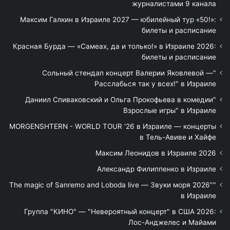
журналистами 9 канала
Максим Галкин в Израиле 2027 — юбилейный тур «50!»:
билеты и расписание
Красная Бурда — «Самеах, да и только!» в Израиле 2026:
билеты и расписание
"Сольный стендап концерт Валерии Яковлевой —
Расслабься так у всех!" в Израиле
"Даниил Спиваковский и Ольга Прокофьева в комедии
Взрослые игры" в Израиле
MORGENSHTERN - WORLD TOUR '26 в Израиле — концерты
в Тель-Авиве и Хайфе
Максим Леонидов в Израиле 2026
Александр Филиппенко в Израиле
"The magic of Sanremo and Loboda live — Звуки моря 2026"
в Израиле
Группа "КИНО" — "Невероятный концерт" в США 2026:
Лос-Анджелес и Майами