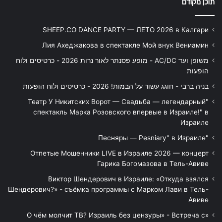
תוכן מקודם
SHEEP.CO DANCE PARTY — ЛЕТО 2026 в Калгари
Лия Ахеджакова в спектакле Мой внук Вениамин
משופן ועד AC/DC - מופע פסנתר לאור נרות 2026 - כרטיסים ולוח
הופעות
בניה ברבי - חוגג עשור על הבמות! 2026 - כרטיסים ולוח הופעות
"Театр У Никитских Ворот — Свадьба — легендарный
спектакль Марка Розовского впервые в Израиле!" в
Израиле
"Песняры — Pesniary" в Израиле
Отпетые Мошенники LIVE в Израиле 2026 — концерт
Гарика Богомазова в Тель-Авиве
Виктор Шендерович в Израиле: «Откуда взялся
Шендерович?» - съёмка программы с Марком Лави в Тель-
Авиве
«О чём молчит ТВ? Израиль без цензуры» - Встреча с