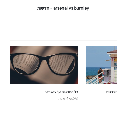
b
arsenal vs burnley - חדשות
u
r
n
l
e
y
-
ח
ד
ש
ו
ת
כל החדשות על גיא פלג
לפני 4 שעות