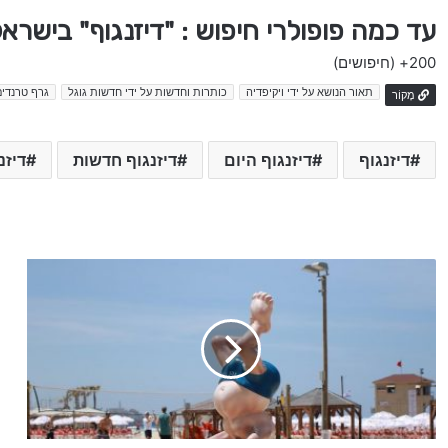
עד כמה פופולרי חיפוש : "דיזנגוף" בישרא
200+
(חיפושים)
תאור הנושא על ידי ויקיפדיה
כותרות וחדשות על ידי חדשות גוגל
גרף טרנדים
מָקוֹר
דיזנגוף
דיזנגוף היום
דיזנגוף חדשות
דיזנ
ח
ד
ש
ו
ת
ה
י
ו
ם