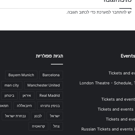
כתיבת תגובה
יש
להתחבר למערכת
כדי לכתוב תגובה.
Events
תגיות פופולריות
Tickets and e
Bayern Munich
Barcelona
London Theatre - Schedule, 
man city
Manchester United
Real Madrid
איראן
ביטחון
Tickets and events
בנימין נתניהו
חיזבאללה
חמאס
Tickets and events i
ישראל
לבנון
נבחרת ישראל
Tickets and ev
צהל
קרואטיה
Russian Tickets and events