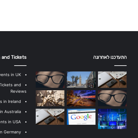
התעדכנו לאחרונה
 and Tickets
vents in UK
Tickets and
Reviews
 in Ireland
n Australia
ents in USA
 in Germany