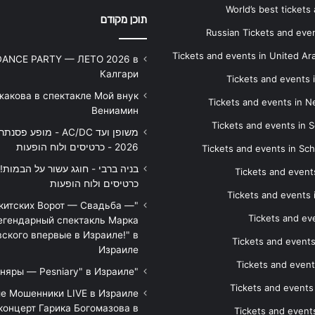
World’s best tickets
תוכן מקודם
Russian Tickets and event
Tickets and events in United Ar
DANCE PARTY — ЛЕТО 2026 в
Калгари
Tickets and events
жакова в спектакле Мой внук
Tickets and events in 
Вениамин
Tickets and events in S
משופן ועד AC/DC - מופע 
2026 - כרטיסים ולוח הופעות
Tickets and events in Sc
Tickets and events
כרטיסים ולוח הופעות
Tickets and events
икитских Ворот — Свадьба —
Tickets and eve
егендарный спектакль Марка
ского впервые в Израиле!" в
Tickets and event
Израиле
Tickets and event
"Песняры — Pesniary" в Израиле
Tickets and event
е Мошенники LIVE в Израиле
концерт Гарика Богомазова в
Tickets and events