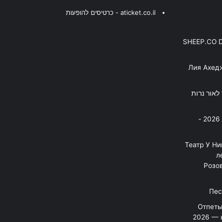
aticket.co.il - כרטיסים להופעות
SHEEP.CO 
Лия Ахед
פסנתר לאור נרות
בניה ברבי - חוגג עשור על הבמות! 2026 -
"Театр У Н
л
Розов
Отпеты
2026 — 