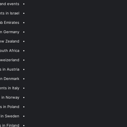
 and events
s in Israel
ab Emirates
 in Germany
New Zealand
outh Africa
hweizerland
 in Austria
 in Denmark
nts in Italy
s in Norway
s in Poland
s in Sweden
 in Finland