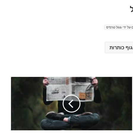
ל
 על ידי גוגל טרנדס
גוף כותרות
a
r
s
e
n
a
l
v
s