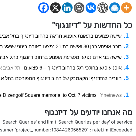
כל החדשות על "דיזנגוף"
שישה פצועים בתאונת אופנוע חריגה ברחוב דיזנגוף בתל אביב
רוכב אופנוע כבן 30 ואישה בת 31 נפצעו באורח בינוני שפגע במספר הולכי רגל ברחוב דיזנגוף בתל אביב
שישה בני אדם נפגעו מפגיעת אופנוע ברחוב דיזנגוף בתל אביב
אופנוע פגע בהולכי רגל ברחוב דיזנגוף – 6 פצועים
תל אביב או
חוזרים להזדנגף: הקאמבק של רחוב דיזנגוף המפורסם בתל אב
e Dizengoff Square memorial to Oct. 7 victims
Ynetnews
מה אנחנו יודעים על דיזנגוף
'Search Queries' and limit 'Search Queries per day' of service
nsumer 'project_number:1084426056529'. : rateLimitExceeded