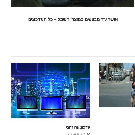
ב
צ
ע
אושר עד מבצעים במוצרי חשמל - כל העדכונים
י
ם
ב
מ
ו
צ
ר
י
ח
ש
מ
ל
-
כ
ל
ה
עדכון: ערן זהבי
ע
לפני 5 שעות