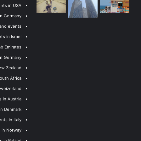
ents in USA
 in Germany
 and events
s in Israel
ab Emirates
 in Germany
New Zealand
outh Africa
hweizerland
 in Austria
 in Denmark
nts in Italy
s in Norway
s in Poland