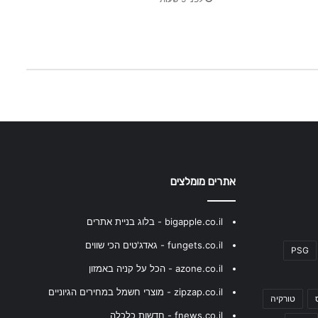
ד
כ
ו
נ
י
ם
אתרים מומלצים
bigapple.co.il - בלוג בניית אתרים
fungets.co.il - גאדג'טים הכי שווים
PSG
azone.co.il - הכל על קניה באמזון
zipzap.co.il - מוצרי חשמל במחירים הגיוניים
טורקיה
fnews.co.il - חדשות כלכלה