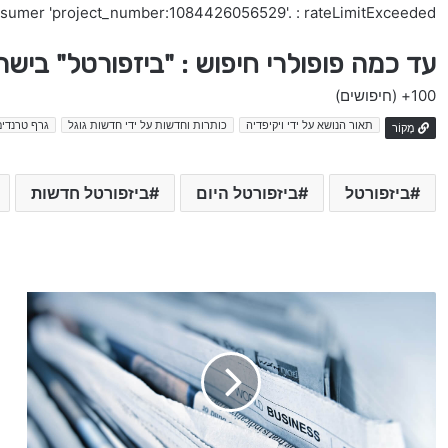
nsumer 'project_number:1084426056529'. : rateLimitExceeded
עד כמה פופולרי חיפוש : "ביזפורטל" ביש
100+
(חיפושים)
תאור הנושא על ידי ויקיפדיה
כותרות וחדשות על ידי חדשות גוגל
גרף טרנדים
מָקוֹר
ביזפורטל
ביזפורטל היום
ביזפורטל חדשות
ע
ב
י
ר
ת
ת
נ