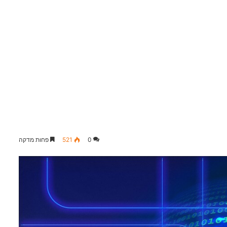
0
521
פחות מדקה