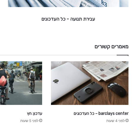
ו
ע
ה
עבירת תנועה - כל העדכונים
-
כ
ל
מאמרים קשורים
ה
ע
ד
כ
ו
נ
י
ם
barclays center – כל העדכונים
עדכון: חץ
לפני 4 שעות
לפני 5 שעות