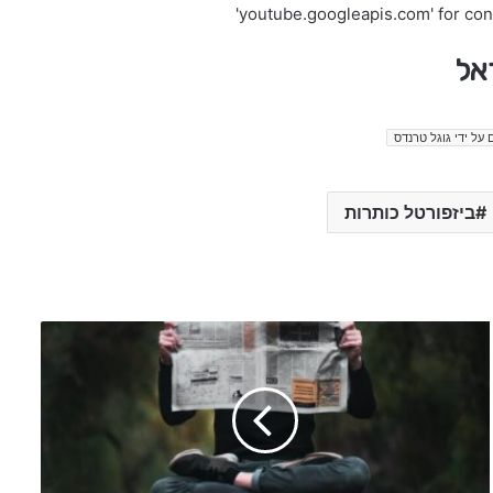
'youtube.googleapis.com' for co
ראל
 על ידי גוגל טרנדס
ביזפורטל כותרות
א
ו
ש
ר
ע
ד
מ