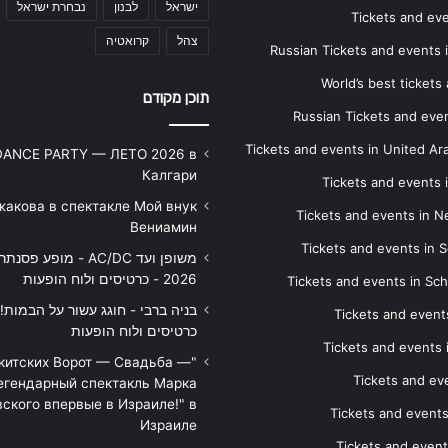
ישראל
לבנון
נבחרת ישראל
Tickets and ev
צהל
קרואטיה
Russian Tickets and events
World’s best tickets
תוכן מקודם
Russian Tickets and event
Tickets and events in United Ar
DANCE PARTY — ЛЕТО 2026 в
Калгари
Tickets and events
жакова в спектакле Мой внук
Tickets and events in 
Вениамин
Tickets and events in S
משופן ועד AC/DC - מופע 
2026 - כרטיסים ולוח הופעות
Tickets and events in Sc
Tickets and events
כרטיסים ולוח הופעות
Tickets and events
икитских Ворот — Свадьба —
Tickets and eve
егендарный спектакль Марка
ского впервые в Израиле!" в
Tickets and event
Израиле
Tickets and event