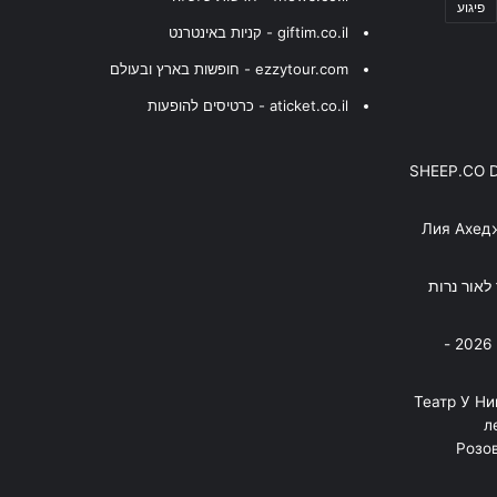
פיגוע
giftim.co.il - קניות באינטרנט
ezzytour.com - חופשות בארץ ובעולם
aticket.co.il - כרטיסים להופעות
SHEEP.CO 
Лия Ахед
פסנתר לאור נרות
בניה ברבי - חוגג עשור על הבמות! 2026 -
"Театр У Н
л
Розов