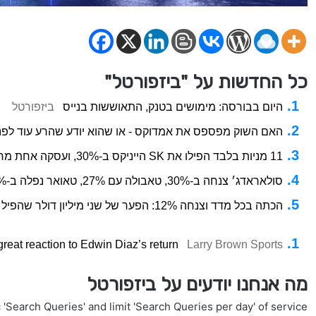
כל החדשות על "ביזפורטל"
היום בבורסה: מימושים בטנק, התאוששות בנייס
ביזפורטל
האם השוק מפספס את אמדוקס - או שהוא יודע שהרע עוד לפנ
11 מניות בלבד הפילו את SK הייניקס ב-30%, ועסקה אחת מחקה 60 מיליון דולר בקריפטו
סולאראדג׳ צנחה ב-30%, טאבולה עם 27%, טאואר נפלה ב-11%; נעילה מעורבת בוול-סטריט
הכתה בכל מדד וצנחה 12%: הפער של שני מיליון דולר שהפיל את מניית דואולינגו
reat reaction to Edwin Diaz’s return
Larry Brown Sports
מה אנחנו יודעים על ביזפורטל
'Search Queries' and limit 'Search Queries per day' of service