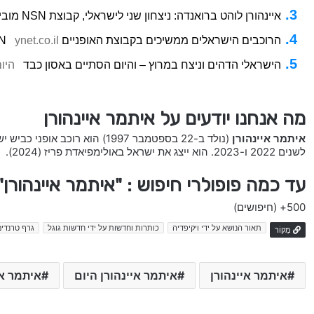
איינהורן לוהט ברואנדה: ניצחון שני לישראלי, קבוצת NSN מובילה בדירוג הכללי
הרוכבים הישראלים ממשיכים בקבוצת האופניים NSN
ynet.co.il
הישראלי הדהים וניצח במרוץ – והיום הסתיים באסון כבד
היו
מה אנחנו יודעים על איתמר איינהורן
איתמר איינהורן
לשנים 2022 ו-2023. הוא ייצג את ישראל באולימפיאדת פריז (2024).
עד כמה פופולרי חיפוש : "איתמר איינהורן
500+
(חיפושים)
תאור הנושא על ידי ויקיפדיה
כותרות וחדשות על ידי חדשות גוגל
גרף טרנדים
מָקוֹר
איתמר איינהורן
איתמר איינהורן היום
איתמר אי