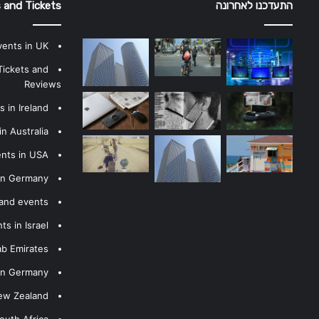
התעדכנו לאחרונה
 and Tickets
vents in UK
Tickets and
Reviews
 in Ireland
n Australia
ents in USA
 in Germany
 and events
s in Israel
ab Emirates
 in Germany
New Zealand