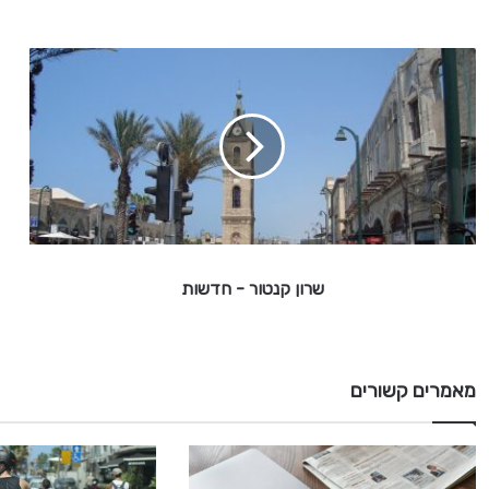
ש
ר
ו
ן
ק
נ
ט
ו
ר
שרון קנטור - חדשות
-
ח
ד
ש
מאמרים קשורים
ו
ת