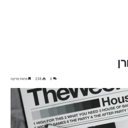
רן
0
238
פחות מדקה