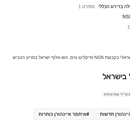
ספורט 1
ם
(נולד ב-22 בספטמבר 1997) הוא רוכב אופני כביש ישראלי בקבוצת NSN סייקלינג טים. הוא אלוף ישראל במרוץ הכביש
" בישראל
 על ידי גוגל טרנדס
ינהורן חדשות
איתמר איינהורן כותרות