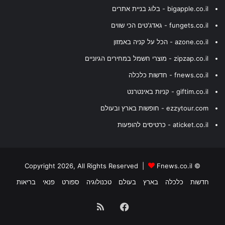
bigapple.co.il - בלוג בניית אתרים
fungets.co.il - גאדג'טים הכי שווים
azone.co.il - הכל על קניה באמזון
zipzap.co.il - מוצרי חשמל במחירים הגיוניים
fnews.co.il - חדשות כלכלה
giftim.co.il - קניות באינטרנט
ezzytour.com - חופשות בארץ ובעולם
aticket.co.il - כרטיסים להופעות
Fnews.co.il
© Copyright 2026, All Rights Reserved |
חדשות
כלכלה
בארץ
בעולם
טכנולוגיה
ספורט
פנאי
בריאות
Facebook
RSS