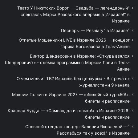
"Театр У Никитских Ворот — Свадьба — легендарный
спектакль Марка Розовского впервые в Израиле!" в
Израиле
"Песняры — Pesniary" в Израиле
Отпетые Мошенники LIVE в Израиле 2026 — концерт
Гарика Богомазова в Тель-Авиве
Виктор Шендерович в Израиле: «Откуда взялся
Шендерович?» - съёмка программы с Марком Лави в Тель-
Авиве
«О чём молчит ТВ? Израиль без цензуры» - Встреча с
журналистами 9 канала
Максим Галкин в Израиле 2027 — юбилейный тур «50!»:
билеты и расписание
Красная Бурда — «Самеах, да и только!» в Израиле 2026:
билеты и расписание
"Сольный стендап концерт Валерии Яковлевой —
Расслабься так у всех!" в Израиле