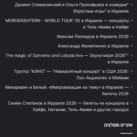
"Даниил Спиваковский и Ольга Прокофьева в комедии
Взрослые игры" в Израиле
MORGENSHTERN - WORLD TOUR '26 в Израиле — концерты
в Тель-Авиве и Хайфе
Максим Леонидов в Израиле 2026
Александр Филиппенко в Израиле
"The magic of Sanremo and Loboda live — Звуки моря 2026"
в Израиле
Группа "КИНО" — "Невероятный концерт" в США 2026:
Лос-Анджелес и Майами
Макаревич и Белый: «Импровизация на тему» в Израиле —
билеты 2026
Семён Слепаков в Израиле 2026 — билеты на концерты в
Хайфе, Нетании, Тель-Авиве и других городах
אתרים מומלצים