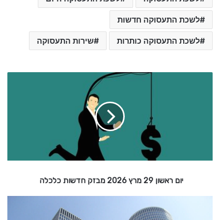
לשכת התעסוקה חדשות
לשכת התעסוקה כותרות
שירות התעסוקה
י
ו
ם
ר
א
ש
ו
ן
2
9
יום ראשון 29 מרץ 2026 מבזק חדשות כלכלה
מ
ר
ץ
א
ז
2