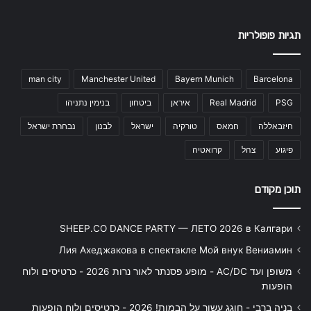
תגיות פופולריות
man city
Manchester United
Bayern Munich
Barcelona
PSG
Real Madrid
איראן
ביטחון
בנימין נתניהו
חיזבאללה
חמאס
טורקיה
ישראל
לבנון
נבחרת ישראל
פיגוע
צהל
קרואטיה
תוכן מקודם
SHEEP.CO DANCE PARTY — ЛЕТО 2026 в Калгари
Лия Ахеджакова в спектакле Мой внук Вениамин
משופן ועד AC/DC - מופע פסנתר לאור נרות 2026 - כרטיסים ולוח
הופעות
בניה ברבי - חוגג עשור על הבמות! 2026 - כרטיסים ולוח הופעות