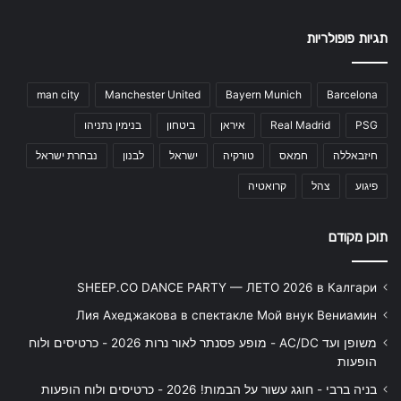
תגיות פופולריות
man city
Manchester United
Bayern Munich
Barcelona
PSG
Real Madrid
איראן
ביטחון
בנימין נתניהו
חיזבאללה
חמאס
טורקיה
ישראל
לבנון
נבחרת ישראל
פיגוע
צהל
קרואטיה
תוכן מקודם
SHEEP.CO DANCE PARTY — ЛЕТО 2026 в Калгари
Лия Ахеджакова в спектакле Мой внук Вениамин
משופן ועד AC/DC - מופע פסנתר לאור נרות 2026 - כרטיסים ולוח
הופעות
בניה ברבי - חוגג עשור על הבמות! 2026 - כרטיסים ולוח הופעות