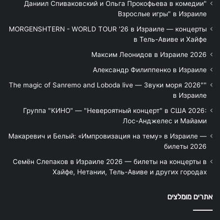
"Даниил Спиваковский и Ольга Прокофьева в комедии
Взрослые игры" в Израиле
MORGENSHTERN - WORLD TOUR '26 в Израиле — концерты
в Тель-Авиве и Хайфе
Максим Леонидов в Израиле 2026
Александр Филиппенко в Израиле
"The magic of Sanremo and Loboda live — Звуки моря 2026"
в Израиле
Группа "КИНО" — "Невероятный концерт" в США 2026:
Лос-Анджелес и Майами
Макаревич и Белый: «Импровизация на тему» в Израиле —
билеты 2026
Семён Слепаков в Израиле 2026 — билеты на концерты в
Хайфе, Нетании, Тель-Авиве и других городах
אתרים מומלצים