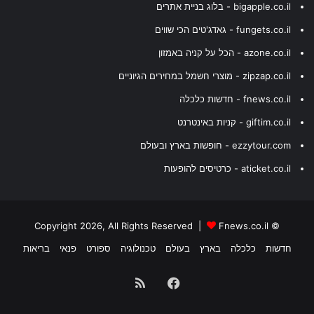
bigapple.co.il - בלוג בניית אתרים
fungets.co.il - גאדג'טים הכי שווים
azone.co.il - הכל על קניה באמזון
zipzap.co.il - מוצרי חשמל במחירים הגיוניים
fnews.co.il - חדשות כלכלה
giftim.co.il - קניות באינטרנט
ezzytour.com - חופשות בארץ ובעולם
aticket.co.il - כרטיסים להופעות
Fnews.co.il
© Copyright 2026, All Rights Reserved |
חדשות
כלכלה
בארץ
בעולם
טכנולוגיה
ספורט
פנאי
בריאות
Facebook
RSS