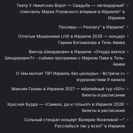
"Театр У Никитских Ворот — Свадьба — легендарный
спектакль Марка Розовского впервые в Израиле!" в
Израиле
"Песняры — Pesniary" в Израиле
Отпетые Мошенники LIVE в Израиле 2026 — концерт
Гарика Богомазова в Тель-Авиве
Виктор Шендерович в Израиле: «Откуда взялся
Шендерович?» - съёмка программы с Марком Лави в Тель-
Авиве
«О чём молчит ТВ? Израиль без цензуры» - Встреча с
журналистами 9 канала
Максим Галкин в Израиле 2027 — юбилейный тур «50!»:
билеты и расписание
Красная Бурда — «Самеах, да и только!» в Израиле 2026:
билеты и расписание
"Сольный стендап концерт Валерии Яковлевой —
Расслабься так у всех!" в Израиле