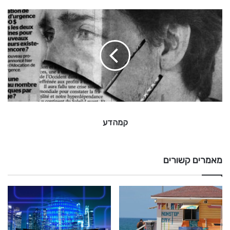
ק
מ
ה
ד
ע
קמהדע
מאמרים קשורים