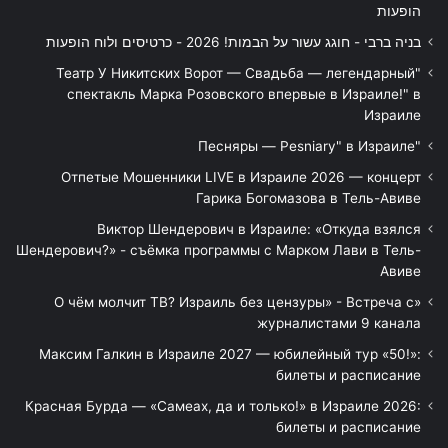
הופעות
בניה ברבי - חוגג עשור על הבמות! 2026 - כרטיסים ולוח הופעות
"Театр У Никитских Ворот — Свадьба — легендарный
спектакль Марка Розовского впервые в Израиле!" в
Израиле
"Песняры — Pesniary" в Израиле
Отпетые Мошенники LIVE в Израиле 2026 — концерт
Гарика Богомазова в Тель-Авиве
Виктор Шендерович в Израиле: «Откуда взялся
Шендерович?» - съёмка программы с Марком Лави в Тель-
Авиве
«О чём молчит ТВ? Израиль без цензуры» - Встреча с
журналистами 9 канала
Максим Галкин в Израиле 2027 — юбилейный тур «50!»:
билеты и расписание
Красная Бурда — «Самеах, да и только!» в Израиле 2026:
билеты и расписание