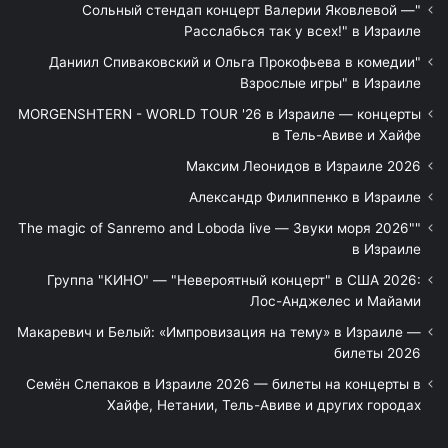
"Сольный стендап концерт Валерии Яковлевой —
Расслабься так у всех!" в Израиле
"Даниил Спиваковский и Ольга Прокофьева в комедии
Взрослые игры" в Израиле
MORGENSHTERN - WORLD TOUR '26 в Израиле — концерты
в Тель-Авиве и Хайфе
Максим Леонидов в Израиле 2026
Александр Филиппенко в Израиле
"The magic of Sanremo and Loboda live — Звуки моря 2026"
в Израиле
Группа "КИНО" — "Невероятный концерт" в США 2026:
Лос-Анджелес и Майами
Макаревич и Белый: «Импровизация на тему» в Израиле —
билеты 2026
Семён Слепаков в Израиле 2026 — билеты на концерты в
Хайфе, Нетании, Тель-Авиве и других городах