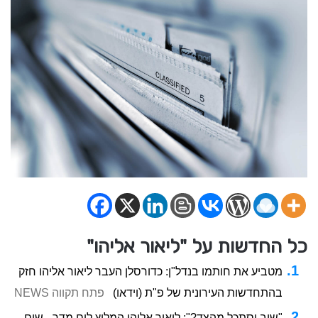
כל החדשות על "ליאור אליהו"
מטביע את חותמו בנדל"ן: כדורסלן העבר ליאור אליהו חזק
בהתחדשות העירונית של פ"ת (וידאו)
פתח תקווה NEWS
"שוב יסתכל מהצד?": ליאור אליהו המליץ לים מדר - שים