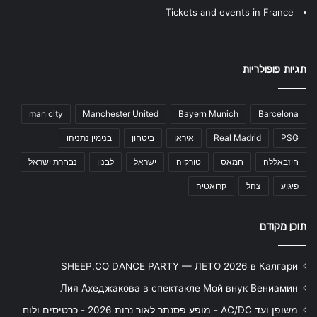
Tickets and events in France
תגיות פופולריות
man city
Manchester United
Bayern Munich
Barcelona
PSG
Real Madrid
איראן
ביטחון
בנימין נתניהו
חיזבאללה
חמאס
טורקיה
ישראל
לבנון
נבחרת ישראל
פיגוע
צהל
קרואטיה
תוכן מקודם
SHEEP.CO DANCE PARTY — ЛЕТО 2026 в Калгари
Лия Ахеджакова в спектакле Мой внук Вениамин
משופן ועד AC/DC - מופע פסנתר לאור נרות 2026 - כרטיסים ולוח