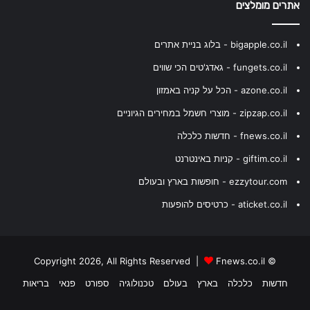
אתרים מומלצים
bigapple.co.il - בלוג בניית אתרים
fungets.co.il - גאדג'טים הכי שווים
azone.co.il - הכל על קניה באמזון
zipzap.co.il - מוצרי חשמל במחירים הגיוניים
fnews.co.il - חדשות כלכלה
giftim.co.il - קניות באינטרנט
ezzytour.com - חופשות בארץ ובעולם
aticket.co.il - כרטיסים להופעות
Fnews.co.il
© Copyright 2026, All Rights Reserved |
חדשות
כלכלה
בארץ
בעולם
טכנולוגיה
ספורט
פנאי
בריאות