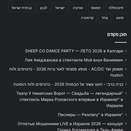
חיזבאללה
חמאס
טורקיה
ישראל
לבנון
נבחרת ישראל
פיגוע
צהל
קרואטיה
תוכן מקודם
SHEEP.CO DANCE PARTY — ЛЕТО 2026 в Калгари
Лия Ахеджакова в спектакле Мой внук Вениамин
משופן ועד AC/DC - מופע פסנתר לאור נרות 2026 - כרטיסים ולוח
הופעות
בניה ברבי - חוגג עשור על הבמות! 2026 - כרטיסים ולוח הופעות
"Театр У Никитских Ворот — Свадьба — легендарный
спектакль Марка Розовского впервые в Израиле!" в
Израиле
"Песняры — Pesniary" в Израиле
Отпетые Мошенники LIVE в Израиле 2026 — концерт
Гарика Богомазова в Тель-Авиве