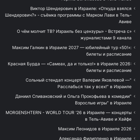
Виктор Шендерович в Израиле: «Откуда взялся
Шендерович?» - съёмка программы с Марком Лави в Тель-
Авиве
«О чём молчит ТВ? Израиль без цензуры» - Встреча с
журналистами 9 канала
Максим Галкин в Израиле 2027 — юбилейный тур «50!»:
билеты и расписание
Красная Бурда — «Самеах, да и только!» в Израиле 2026:
билеты и расписание
"Сольный стендап концерт Валерии Яковлевой —
Расслабься так у всех!" в Израиле
"Даниил Спиваковский и Ольга Прокофьева в комедии
Взрослые игры" в Израиле
MORGENSHTERN - WORLD TOUR '26 в Израиле — концерты
в Тель-Авиве и Хайфе
Максим Леонидов в Израиле 2026
Александр Филиппенко в Израиле