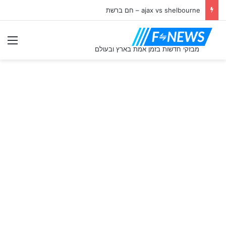
ajax vs shelbourne – חם ברשת
תַפ