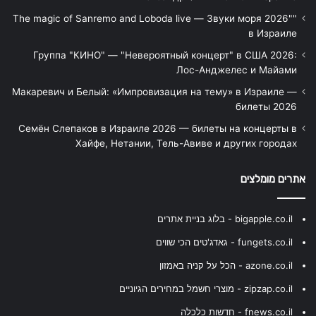
"The magic of Sanremo and Loboda live — Звуки моря 2026"
в Израиле
Группа "КИНО" — "Невероятный концерт" в США 2026:
Лос-Анджелес и Майами
Макаревич и Белый: «Импровизация на тему» в Израиле —
билеты 2026
Семён Слепаков в Израиле 2026 — билеты на концерты в
Хайфе, Нетании, Тель-Авиве и других городах
אתרים מומלצים
bigapple.co.il - בלוג בניית אתרים
fungets.co.il - גאדג'טים הכי שווים
azone.co.il - הכל על קניה באמזון
zipzap.co.il - מוצרי חשמל במחירים הגיוניים
fnews.co.il - חדשות כלכלה