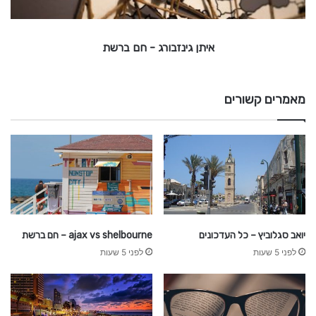
ז
ב
ו
איתן גינזבורג - חם ברשת
ר
ג
-
מאמרים קשורים
ח
ם
ב
ר
ש
ת
יואב סגלוביץ – כל העדכונים
ajax vs shelbourne – חם ברשת
לפני 5 שעות
לפני 5 שעות