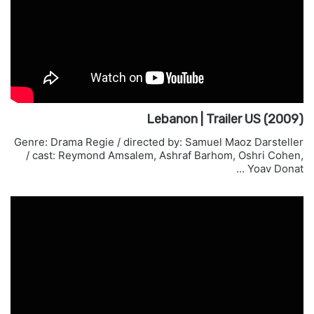
Lebanon | Trailer US (2009)
Genre: Drama Regie / directed by: Samuel Maoz Darsteller
/ cast: Reymond Amsalem, Ashraf Barhom, Oshri Cohen,
Yoav Donat ...