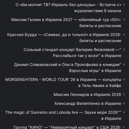
«О чём молчит ТВ? Израиль без цензуры» - Встреча с
журналистами 9 канала
Максим Галкин в Израиле 2027 — юбилейный тур «50!»:
билеты и расписание
Красная Бурда — «Самеах, да и только!» в Израиле 2026:
билеты и расписание
"Сольный стендап концерт Валерии Яковлевой —
Расслабься так у всех!" в Израиле
"Даниил Спиваковский и Ольга Прокофьева в комедии
Взрослые игры" в Израиле
MORGENSHTERN - WORLD TOUR '26 в Израиле — концерты
в Тель-Авиве и Хайфе
Максим Леонидов в Израиле 2026
Александр Филиппенко в Израиле
"The magic of Sanremo and Loboda live — Звуки моря 2026"
в Израиле
Группа "КИНО" — "Невероятный концерт" в США 2026: