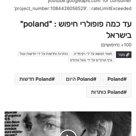
'youtube.googleapis.com' for consumer
'project_number:1084426056529'. : rateLimitExceeded
עד כמה פופולרי חיפוש : "poland"
בישראל
100+
(חיפושים)
תאור הנושא על ידי ויקיפדיה
כותרות וחדשות על ידי חדשות גוגל
מָקוֹר
גרף טרנדים על ידי גוגל טרנדס
Poland
Poland היום
Poland חדשות
Poland כותרות
e
l
i
z