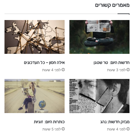
u
מאמרים קשורים
a
d
o
r
v
s
a
r
g
חדשות היום: טר שטגן
אילה חסון – כל העדכונים
e
לפני 3 שעות
לפני 4 שעות
n
t
i
n
a
מבזק חדשות: נהג
כותרות היום: זוגיות
לפני 4 שעות
לפני 5 שעות