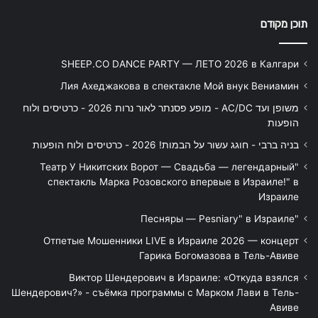
תוכן מקודם
SHEEP.CO DANCE PARTY — ЛЕТО 2026 в Калгари
Лия Ахеджакова в спектакле Мой внук Вениамин
משופן ועד AC/DC - מופע פסנתר לאור נרות 2026 - כרטיסים ולוח
הופעות
בניה ברבי - חוגג עשור על הבמות! 2026 - כרטיסים ולוח הופעות
"Театр У Никитских Ворот — Свадьба — легендарный
спектакль Марка Розовского впервые в Израиле!" в
Израиле
"Песняры — Pesniary" в Израиле
Отпетые Мошенники LIVE в Израиле 2026 — концерт
Гарика Богомазова в Тель-Авиве
Виктор Шендерович в Израиле: «Откуда взялся
Шендерович?» - съёмка программы с Марком Лави в Тель-
Авиве