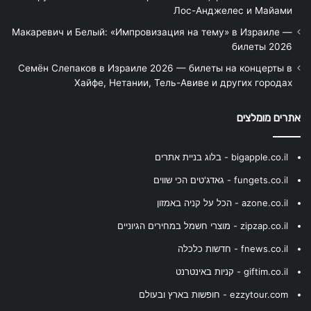
Лос-Анджелес и Майами
Макаревич и Белый: «Импровизация на тему» в Израиле —
билеты 2026
Семён Слепаков в Израиле 2026 — билеты на концерты в
Хайфе, Нетании, Тель-Авиве и других городах
אתרים מומלצים
bigapple.co.il - בלוג בניית אתרים
fungets.co.il - גאדג'טים הכי שווים
azone.co.il - הכל על קניה באמזון
zipzap.co.il - מוצרי חשמל במחירים הגיוניים
fnews.co.il - חדשות כלכלה
giftim.co.il - קניות באינטרנט
ezzytour.com - חופשות בארץ ובעולם