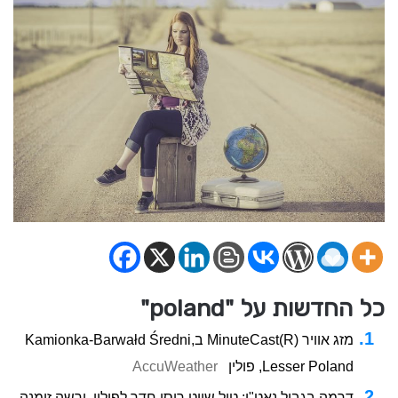
כל החדשות על "poland"
מזג אוויר MinuteCast(R)‎ בKamionka-Barwałd Średni,
Lesser Poland, פולין
AccuWeather
דרמה בגבול נאט"ו: טיל שיוט רוסי חדר לפולין, ורשה זימנה