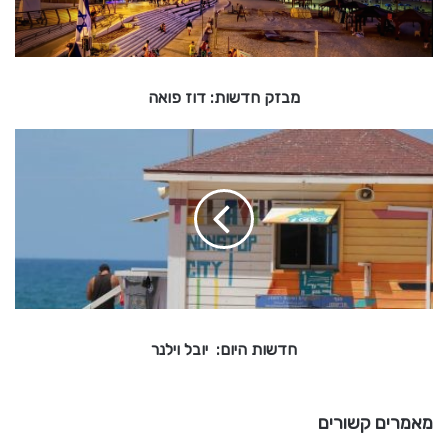
ש
ו
ת
:
מבזק חדשות: דוז פואה
ד
ו
ז
ח
ד
פ
ו
ש
ו
א
ה
ת
ה
י
ו
ם
:
חדשות היום: יובל וילנר
י
ו
ב
מאמרים קשורים
ל