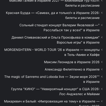
Максим Галкин в Израиле 2027 — юбилейный тур «50!»:
билеты и расписание
Красная Бурда — «Самеах, да и только!» в Израиле 2026:
билеты и расписание
"Сольный стендап концерт Валерии Яковлевой —
Расслабься так у всех!" в Израиле
"Даниил Спиваковский и Ольга Прокофьева в комедии
Взрослые игры" в Израиле
MORGENSHTERN - WORLD TOUR '26 в Израиле — концерты
в Тель-Авиве и Хайфе
Максим Леонидов в Израиле 2026
Александр Филиппенко в Израиле
"The magic of Sanremo and Loboda live — Звуки моря 2026"
в Израиле
Группа "КИНО" — "Невероятный концерт" в США 2026:
Лос-Анджелес и Майами
Макаревич и Белый: «Импровизация на тему» в Израиле —