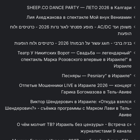
SHEEP.CO DANCE PARTY — ЛЕТО 2026 в Калгари
Лия Ахеджакова в спектакле Мой внук Вениамин
משופן ועד AC/DC - מופע פסנתר לאור נרות 2026 - כרטיסים ולוח
הופעות
בניה ברבי - חוגג עשור על הבמות! 2026 - כרטיסים ולוח הופעות
"Театр У Никитских Ворот — Свадьба — легендарный
спектакль Марка Розовского впервые в Израиле!" в
Израиле
"Песняры — Pesniary" в Израиле
Отпетые Мошенники LIVE в Израиле 2026 — концерт
Гарика Богомазова в Тель-Авиве
Виктор Шендерович в Израиле: «Откуда взялся
Шендерович?» - съёмка программы с Марком Лави в Тель-
Авиве
«О чём молчит ТВ? Израиль без цензуры» - Встреча с
журналистами 9 канала