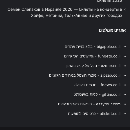
билеты 2026
Семён Слепаков в Израиле 2026 — билеты на концерты в
Хайфе, Нетании, Тель-Авиве и других городах
אתרים מומלצים
bigapple.co.il - בלוג בניית אתרים
fungets.co.il - גאדג'טים הכי שווים
azone.co.il - הכל על קניה באמזון
zipzap.co.il - מוצרי חשמל במחירים הגיוניים
fnews.co.il - חדשות כלכלה
giftim.co.il - קניות באינטרנט
ezzytour.com - חופשות בארץ ובעולם
aticket.co.il - כרטיסים להופעות