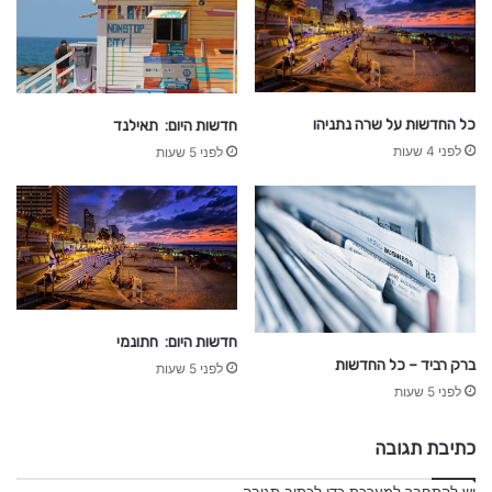
2
5
-
כל החדשות על שרה נתניהו
חדשות היום: תאילנד
כ
לפני 4 שעות
לפני 5 שעות
ל
ח
ד
ש
ו
ת
ה
כ
ל
חדשות היום: חתונמי
כ
ברק רביד – כל החדשות
לפני 5 שעות
ל
לפני 5 שעות
ה
כתיבת תגובה
יש
להתחבר למערכת
כדי לכתוב תגובה.