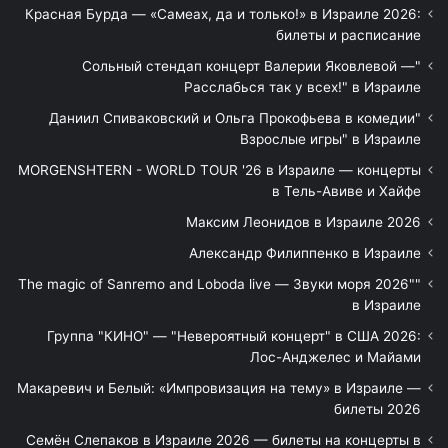
Красная Бурда — «Самеах, да и только!» в Израиле 2026:
билеты и расписание
"Сольный стендап концерт Валерии Яковлевой —
Расслабься так у всех!" в Израиле
"Даниил Спиваковский и Ольга Прокофьева в комедии
Взрослые игры" в Израиле
MORGENSHTERN - WORLD TOUR '26 в Израиле — концерты
в Тель-Авиве и Хайфе
Максим Леонидов в Израиле 2026
Александр Филиппенко в Израиле
"The magic of Sanremo and Loboda live — Звуки моря 2026"
в Израиле
Группа "КИНО" — "Невероятный концерт" в США 2026:
Лос-Анджелес и Майами
Макаревич и Белый: «Импровизация на тему» в Израиле —
билеты 2026
Семён Слепаков в Израиле 2026 — билеты на концерты в