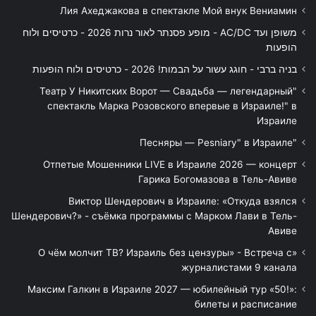
Лия Ахеджакова в спектакле Мой внук Вениамин
משופן ועד AC/DC - מופע פסנתר לאור נרות 2026 - כרטיסים ולוח
הופעות
בניה ברבי - חוגג עשור על הבמות! 2026 - כרטיסים ולוח הופעות
"Театр У Никитских Ворот — Свадьба — легендарный
спектакль Марка Розовского впервые в Израиле!" в
Израиле
"Песняры — Pesniary" в Израиле
Отпетые Мошенники LIVE в Израиле 2026 — концерт
Гарика Богомазова в Тель-Авиве
Виктор Шендерович в Израиле: «Откуда взялся
Шендерович?» - съёмка программы с Марком Лави в Тель-
Авиве
«О чём молчит ТВ? Израиль без цензуры» - Встреча с
журналистами 9 канала
Максим Галкин в Израиле 2027 — юбилейный тур «50!»:
билеты и расписание