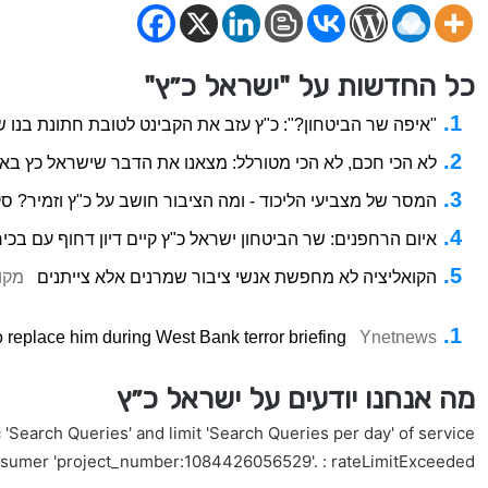
כל החדשות על "ישראל כ״ץ"
"איפה שר הביטחון?": כ"ץ עזב את הקבינט לטובת חתונת בנו 
לא הכי חכם, לא הכי מטורלל: מצאנו את הדבר שישראל כץ בא
המסר של מצביעי הליכוד - ומה הציבור חושב על כ"ץ וזמיר? סק
איום הרחפנים: שר הביטחון ישראל כ"ץ קיים דיון דחוף עם בכי
הקואליציה לא מחפשת אנשי ציבור שמרנים אלא צייתנים
מקו
o replace him during West Bank terror briefing
Ynetnews
מה אנחנו יודעים על ישראל כ״ץ
'Search Queries' and limit 'Search Queries per day' of service
nsumer 'project_number:1084426056529'. : rateLimitExceeded