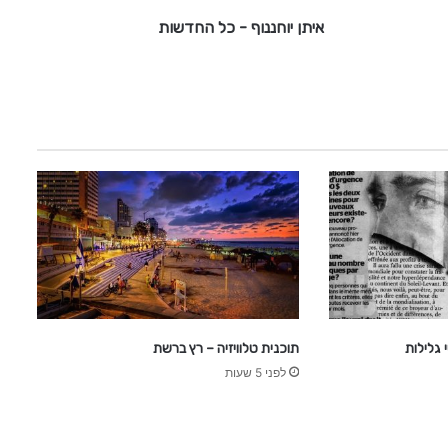
ו
איתן יוחננוף - כל החדשות
ף
-
כ
ל
ה
ח
ד
ש
ו
ת
גלילות
תוכנית טלוויזיה – רץ ברשת
לפני 5 שעות