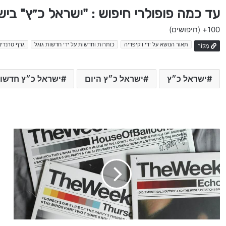
עד כמה פופולרי חיפוש : "ישראל כ״ץ" בי
100+
(חיפושים)
תאור הנושא על ידי ויקיפדיה
כותרות וחדשות על ידי חדשות גוגל
גרף טרנדים
מָקוֹר
ישראל כ״ץ
ישראל כ״ץ היום
ישראל כ״ץ חדשו
א
ל
ד
ר
ד
י
י
ן