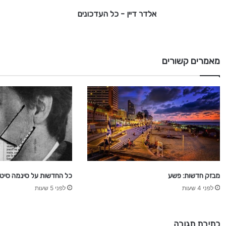
-
אלדר דיין - כל העדכונים
כ
ל
ה
ע
מאמרים קשורים
ד
כ
ו
נ
י
ם
מבזק חדשות: פשע
כל החדשות על סינמה סיטי 
לפני 4 שעות
לפני 5 שעות
כתיבת תגובה