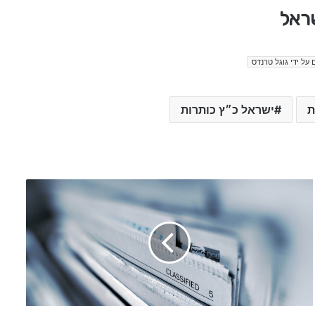
שראל
 על ידי גוגל טרנדס
ת
ישראל כ״ץ כותרות
א
י
ת
ן
י
ו
ח
נ
נ