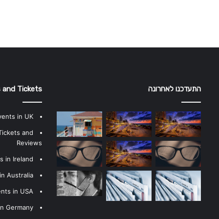
התעדכנו לאחרונה
 and Tickets
vents in UK
Tickets and
Reviews
 in Ireland
n Australia
ents in USA
 in Germany