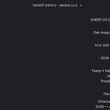
aticket.co.il - כרטיסים להופעות
SHEEP.CO 
Лия Ахед
פסנתר לאור נרות
בניה ברבי - חוגג עשור על הבמות! 2026 -
"Театр У Н
л
Розов
Отпеты
2026 — 