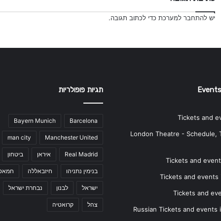
יש
להתחבר למערכת
כדי לכתוב תגובה.
Events
תגיות פופולריות
Tickets and e
Bayern Munich
Barcelona
London Theatre - Schedule, 
man city
Manchester United
Real Madrid
איראן
ביטחון
Tickets and events
בנימין נתניהו
חיזבאללה
חמאס
Tickets and events i
ישראל
לבנון
נבחרת ישראל
Tickets and ev
צהל
קרואטיה
Russian Tickets and events