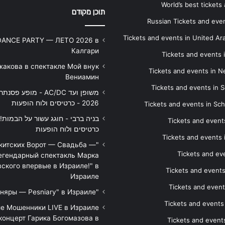
World’s best tickets
תוכן מקודם
Russian Tickets and event
Tickets and events in United Ar
DANCE PARTY — ЛЕТО 2026 в
Калгари
Tickets and events
жакова в спектакле Мой внук
Tickets and events in 
Вениамин
Tickets and events in S
משופן ועד AC/DC - מופע 
2026 - כרטיסים ולוח הופעות
Tickets and events in Sc
Tickets and events
כרטיסים ולוח הופעות
Tickets and events
икитских Ворот — Свадьба —
Tickets and eve
егендарный спектакль Марка
ского впервые в Израиле!" в
Tickets and event
Израиле
Tickets and event
"Песняры — Pesniary" в Израиле
Tickets and event
е Мошенники LIVE в Израиле
концерт Гарика Богомазова в
Tickets and events