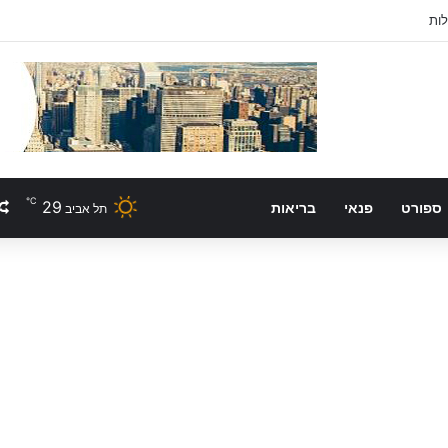
לות
℃
29
ספורט
פנאי
בריאות
תל אביב