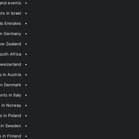
 and events
s in Israel
ab Emirates
 in Germany
New Zealand
outh Africa
hweizerland
 in Austria
 in Denmark
nts in Italy
s in Norway
s in Poland
s in Sweden
 in Finland