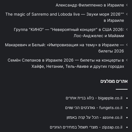
Александр Филиппенко в Израиле
"The magic of Sanremo and Loboda live — Звуки моря 2026"
в Израиле
Группа "КИНО" — "Невероятный концерт" в США 2026:
Лос-Анджелес и Майами
Макаревич и Белый: «Импровизация на тему» в Израиле —
билеты 2026
Семён Слепаков в Израиле 2026 — билеты на концерты в
Хайфе, Нетании, Тель-Авиве и других городах
אתרים מומלצים
bigapple.co.il - בלוג בניית אתרים
fungets.co.il - גאדג'טים הכי שווים
azone.co.il - הכל על קניה באמזון
zipzap.co.il - מוצרי חשמל במחירים הגיוניים