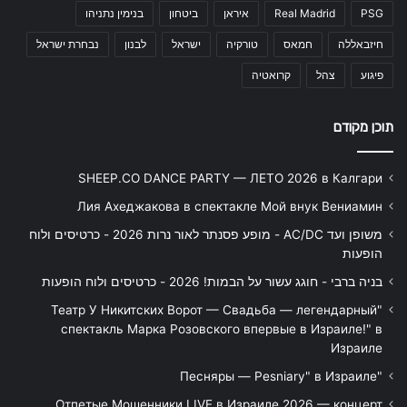
PSG
Real Madrid
איראן
ביטחון
בנימין נתניהו
חיזבאללה
חמאס
טורקיה
ישראל
לבנון
נבחרת ישראל
פיגוע
צהל
קרואטיה
תוכן מקודם
SHEEP.CO DANCE PARTY — ЛЕТО 2026 в Калгари
Лия Ахеджакова в спектакле Мой внук Вениамин
משופן ועד AC/DC - מופע פסנתר לאור נרות 2026 - כרטיסים ולוח
הופעות
בניה ברבי - חוגג עשור על הבמות! 2026 - כרטיסים ולוח הופעות
"Театр У Никитских Ворот — Свадьба — легендарный
спектакль Марка Розовского впервые в Израиле!" в
Израиле
"Песняры — Pesniary" в Израиле
Отпетые Мошенники LIVE в Израиле 2026 — концерт