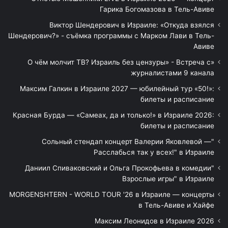
Гарика Богомазова в Тель-Авиве
Виктор Шендерович в Израиле: «Откуда взялся
Шендерович?» - съёмка программы с Марком Лави в Тель-
Авиве
«О чём молчит ТВ? Израиль без цензуры» - Встреча с
журналистами 9 канала
Максим Галкин в Израиле 2027 — юбилейный тур «50!»:
билеты и расписание
Красная Бурда — «Самеах, да и только!» в Израиле 2026:
билеты и расписание
"Сольный стендап концерт Валерии Яковлевой —
Расслабься так у всех!" в Израиле
"Даниил Спиваковский и Ольга Прокофьева в комедии
Взрослые игры" в Израиле
MORGENSHTERN - WORLD TOUR '26 в Израиле — концерты
в Тель-Авиве и Хайфе
Максим Леонидов в Израиле 2026