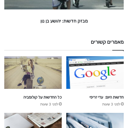
ו
ם
ב
ת
:
ר
מבזק חדשות: יהושע בן נון
י
ש
ה
ת
ו
ש
מאמרים קשורים
ע
ב
ן
נ
ו
ן
חדשות היום: עדי זריפי
כל החדשות על קולומביה
לפני 3 שעות
לפני 3 שעות