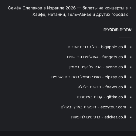
Семён Слепаков в Израиле 2026 — билеты на концерты в
Хайфе, Нетании, Тель-Авиве и других городах
אתרים מומלצים
bigapple.co.il - בלוג בניית אתרים
fungets.co.il - גאדג'טים הכי שווים
azone.co.il - הכל על קניה באמזון
zipzap.co.il - מוצרי חשמל במחירים הגיוניים
fnews.co.il - חדשות כלכלה
giftim.co.il - קניות באינטרנט
ezzytour.com - חופשות בארץ ובעולם
aticket.co.il - כרטיסים להופעות