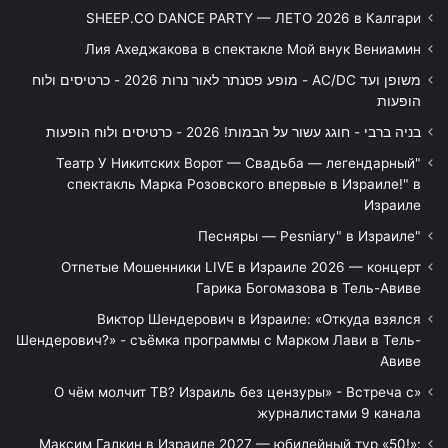
SHEEP.CO DANCE PARTY — ЛЕТО 2026 в Калгари
Лия Ахеджакова в спектакле Мой внук Вениамин
משופן ועד AC/DC - מופע פסנתר לאור נרות 2026 - כרטיסים ולוח
הופעות
בניה ברבי - חוגג עשור על הבמות! 2026 - כרטיסים ולוח הופעות
"Театр У Никитских Ворот — Свадьба — легендарный
спектакль Марка Розовского впервые в Израиле!" в
Израиле
"Песняры — Pesniary" в Израиле
Отпетые Мошенники LIVE в Израиле 2026 — концерт
Гарика Богомазова в Тель-Авиве
Виктор Шендерович в Израиле: «Откуда взялся
Шендерович?» - съёмка программы с Марком Лави в Тель-
Авиве
«О чём молчит ТВ? Израиль без цензуры» - Встреча с
журналистами 9 канала
Максим Галкин в Израиле 2027 — юбилейный тур «50!»: