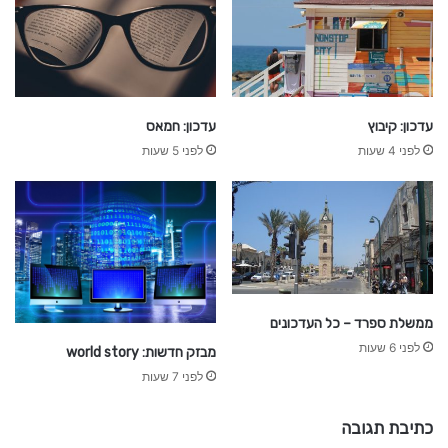
ס
כ
פ
ו
ל
ל
ה
ח
ד
עדכון: קיבוץ
עדכון: חמאס
ש
לפני 4 שעות
לפני 5 שעות
ו
ת
ממשלת ספרד – כל העדכונים
לפני 6 שעות
מבזק חדשות: world story
לפני 7 שעות
כתיבת תגובה