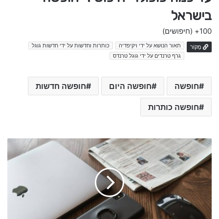
בישראל
100+
(חיפושים)
תאור הנושא על ידי ויקיפדיה
כותרות וחדשות על ידי חדשות גוגל
מָקוֹר
גרף טרנדים על ידי גוגל טרנדס
חופשה
חופשה היום
חופשה חדשות
חופשה כותרות
a
e
k
l
a
r
n
a