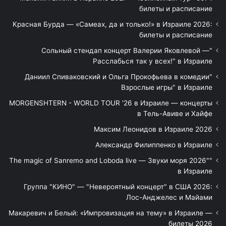
билеты и расписание
Красная Бурда — «Самеах, да и только!» в Израиле 2026:
билеты и расписание
"Сольный стендап концерт Валерии Яковлевой —
Расслабься так у всех!" в Израиле
"Даниил Спиваковский и Ольга Прокофьева в комедии
Взрослые игры" в Израиле
MORGENSHTERN - WORLD TOUR '26 в Израиле — концерты
в Тель-Авиве и Хайфе
Максим Леонидов в Израиле 2026
Александр Филиппенко в Израиле
"The magic of Sanremo and Loboda live — Звуки моря 2026"
в Израиле
Группа "КИНО" — "Невероятный концерт" в США 2026:
Лос-Анджелес и Майами
Макаревич и Белый: «Импровизация на тему» в Израиле —
билеты 2026