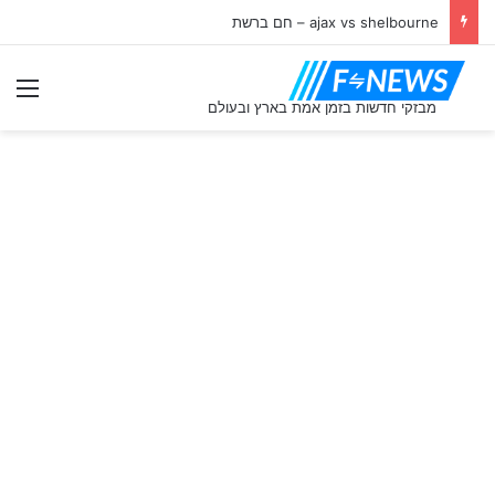
ajax vs shelbourne – חם ברשת
תַפ