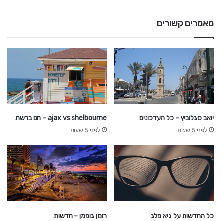
g
g
מאמרים קשורים
e
t
s
v
s
c
l
i
p
יואב סגלוביץ – כל העדכונים
ajax vs shelbourne – חם ברשת
p
לפני 5 שעות
לפני 5 שעות
e
r
s
כל החדשות על גיא פלג
רומן גופמן – חדשות