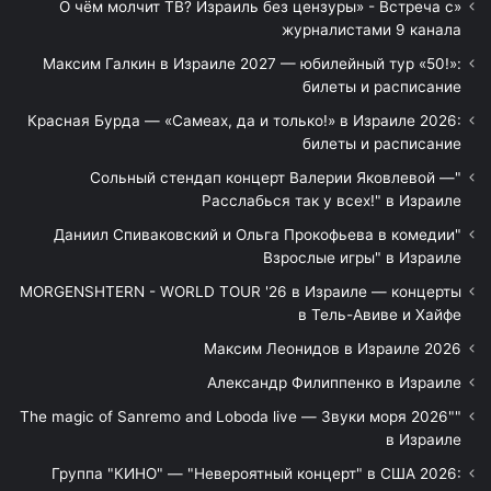
«О чём молчит ТВ? Израиль без цензуры» - Встреча с
журналистами 9 канала
Максим Галкин в Израиле 2027 — юбилейный тур «50!»:
билеты и расписание
Красная Бурда — «Самеах, да и только!» в Израиле 2026:
билеты и расписание
"Сольный стендап концерт Валерии Яковлевой —
Расслабься так у всех!" в Израиле
"Даниил Спиваковский и Ольга Прокофьева в комедии
Взрослые игры" в Израиле
MORGENSHTERN - WORLD TOUR '26 в Израиле — концерты
в Тель-Авиве и Хайфе
Максим Леонидов в Израиле 2026
Александр Филиппенко в Израиле
"The magic of Sanremo and Loboda live — Звуки моря 2026"
в Израиле
Группа "КИНО" — "Невероятный концерт" в США 2026: