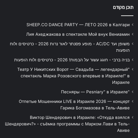
תוכן מקודם
SHEEP.CO DANCE PARTY — ЛЕТО 2026 в Калгари
Лия Ахеджакова в спектакле Мой внук Вениамин
משופן ועד AC/DC - מופע פסנתר לאור נרות 2026 - כרטיסים ולוח
הופעות
בניה ברבי - חוגג עשור על הבמות! 2026 - כרטיסים ולוח הופעות
"Театр У Никитских Ворот — Свадьба — легендарный
спектакль Марка Розовского впервые в Израиле!" в
Израиле
"Песняры — Pesniary" в Израиле
Отпетые Мошенники LIVE в Израиле 2026 — концерт
Гарика Богомазова в Тель-Авиве
Виктор Шендерович в Израиле: «Откуда взялся
Шендерович?» - съёмка программы с Марком Лави в Тель-
Авиве