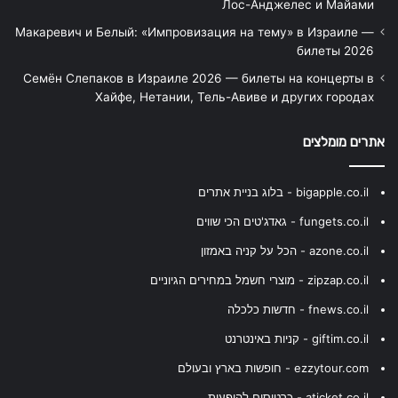
Лос-Анджелес и Майами
Макаревич и Белый: «Импровизация на тему» в Израиле —
билеты 2026
Семён Слепаков в Израиле 2026 — билеты на концерты в
Хайфе, Нетании, Тель-Авиве и других городах
אתרים מומלצים
bigapple.co.il - בלוג בניית אתרים
fungets.co.il - גאדג'טים הכי שווים
azone.co.il - הכל על קניה באמזון
zipzap.co.il - מוצרי חשמל במחירים הגיוניים
fnews.co.il - חדשות כלכלה
giftim.co.il - קניות באינטרנט
ezzytour.com - חופשות בארץ ובעולם
aticket.co.il - כרטיסים להופעות