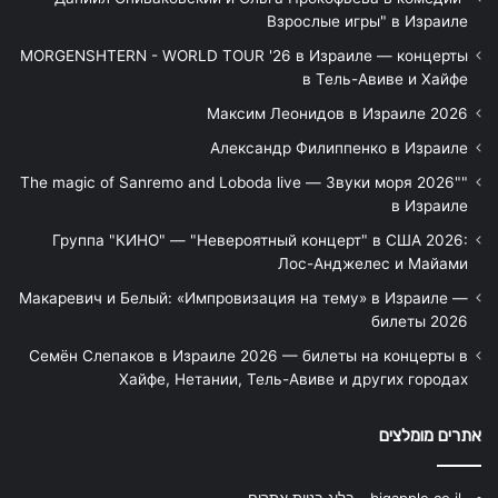
Взрослые игры" в Израиле
MORGENSHTERN - WORLD TOUR '26 в Израиле — концерты
в Тель-Авиве и Хайфе
Максим Леонидов в Израиле 2026
Александр Филиппенко в Израиле
"The magic of Sanremo and Loboda live — Звуки моря 2026"
в Израиле
Группа "КИНО" — "Невероятный концерт" в США 2026:
Лос-Анджелес и Майами
Макаревич и Белый: «Импровизация на тему» в Израиле —
билеты 2026
Семён Слепаков в Израиле 2026 — билеты на концерты в
Хайфе, Нетании, Тель-Авиве и других городах
אתרים מומלצים
bigapple.co.il - בלוג בניית אתרים