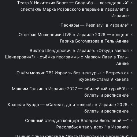
"Театр У Никитских Ворот — Свадьба — легендарный
спектакль Марка Розовского впервые в Израиле!" в
Израиле
"Песняры — Pesniary" в Израиле
Отпетые Мошенники LIVE в Израиле 2026 — концерт
Гарика Богомазова в Тель-Авиве
Виктор Шендерович в Израиле: «Откуда взялся
Шендерович?» - съёмка программы с Марком Лави в Тель-
Авиве
«О чём молчит ТВ? Израиль без цензуры» - Встреча с
журналистами 9 канала
Максим Галкин в Израиле 2027 — юбилейный тур «50!»:
билеты и расписание
Красная Бурда — «Самеах, да и только!» в Израиле 2026:
билеты и расписание
"Сольный стендап концерт Валерии Яковлевой —
Расслабься так у всех!" в Израиле
"Даниил Спиваковский и Ольга Прокофьева в комедии