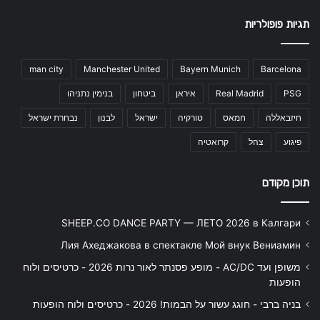
תגיות פופולריות
man city
Manchester United
Bayern Munich
Barcelona
PSG
Real Madrid
איראן
ביטחון
בנימין נתניהו
חיזבאללה
חמאס
טורקיה
ישראל
לבנון
נבחרת ישראל
פיגוע
צהל
קרואטיה
תוכן מקודם
SHEEP.CO DANCE PARTY — ЛЕТО 2026 в Калгари
Лия Ахеджакова в спектакле Мой внук Вениамин
משופן ועד AC/DC - מופע פסנתר לאור נרות 2026 - כרטיסים ולוח
הופעות
בניה ברבי - חוגג עשור על הבמות! 2026 - כרטיסים ולוח הופעות