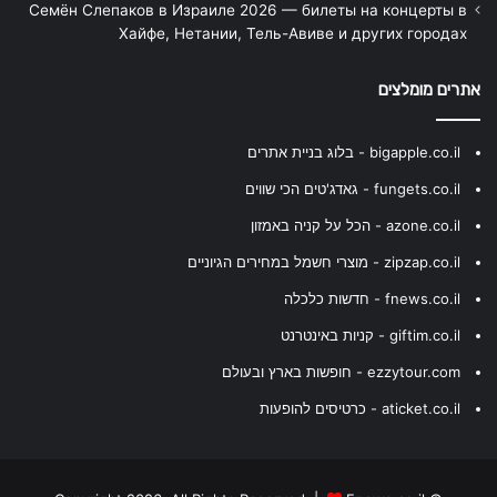
Семён Слепаков в Израиле 2026 — билеты на концерты в
Хайфе, Нетании, Тель-Авиве и других городах
אתרים מומלצים
bigapple.co.il - בלוג בניית אתרים
fungets.co.il - גאדג'טים הכי שווים
azone.co.il - הכל על קניה באמזון
zipzap.co.il - מוצרי חשמל במחירים הגיוניים
fnews.co.il - חדשות כלכלה
giftim.co.il - קניות באינטרנט
ezzytour.com - חופשות בארץ ובעולם
aticket.co.il - כרטיסים להופעות