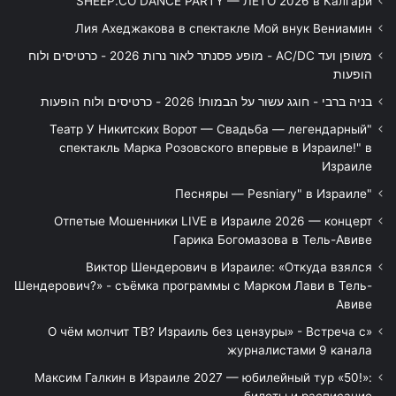
SHEEP.CO DANCE PARTY — ЛЕТО 2026 в Калгари
Лия Ахеджакова в спектакле Мой внук Вениамин
משופן ועד AC/DC - מופע פסנתר לאור נרות 2026 - כרטיסים ולוח
הופעות
בניה ברבי - חוגג עשור על הבמות! 2026 - כרטיסים ולוח הופעות
"Театр У Никитских Ворот — Свадьба — легендарный
спектакль Марка Розовского впервые в Израиле!" в
Израиле
"Песняры — Pesniary" в Израиле
Отпетые Мошенники LIVE в Израиле 2026 — концерт
Гарика Богомазова в Тель-Авиве
Виктор Шендерович в Израиле: «Откуда взялся
Шендерович?» - съёмка программы с Марком Лави в Тель-
Авиве
«О чём молчит ТВ? Израиль без цензуры» - Встреча с
журналистами 9 канала
Максим Галкин в Израиле 2027 — юбилейный тур «50!»: