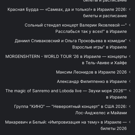
билеты и расписание
Красная Бурда — «Самеах, да и только!» в Израиле 2026:
билеты и расписание
"Сольный стендап концерт Валерии Яковлевой —
Расслабься так у всех!" в Израиле
"Даниил Спиваковский и Ольга Прокофьева в комедии
Взрослые игры" в Израиле
MORGENSHTERN - WORLD TOUR '26 в Израиле — концерты
в Тель-Авиве и Хайфе
Максим Леонидов в Израиле 2026
Александр Филиппенко в Израиле
"The magic of Sanremo and Loboda live — Звуки моря 2026"
в Израиле
Группа "КИНО" — "Невероятный концерт" в США 2026:
Лос-Анджелес и Майами
Макаревич и Белый: «Импровизация на тему» в Израиле —
билеты 2026