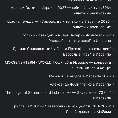
Максим Галкин в Израиле 2027 — юбилейный тур «50!»:
билеты и расписание
Красная Бурда — «Самеах, да и только!» в Израиле 2026:
билеты и расписание
"Сольный стендап концерт Валерии Яковлевой —
Расслабься так у всех!" в Израиле
"Даниил Спиваковский и Ольга Прокофьева в комедии
Взрослые игры" в Израиле
MORGENSHTERN - WORLD TOUR '26 в Израиле — концерты
в Тель-Авиве и Хайфе
Максим Леонидов в Израиле 2026
Александр Филиппенко в Израиле
"The magic of Sanremo and Loboda live — Звуки моря 2026"
в Израиле
Группа "КИНО" — "Невероятный концерт" в США 2026:
Лос-Анджелес и Майами