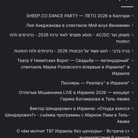
SHEEP.CO DANCE PARTY — ЛЕТО 2026 в Калгари
Лия Ахеджакова в спектакле Мой внук Вениамин
משופן ועד AC/DC - מופע פסנתר לאור נרות 2026 - כרטיסים ולוח
הופעות
בניה ברבי - חוגג עשור על הבמות! 2026 - כרטיסים ולוח הופעות
"Театр У Никитских Ворот — Свадьба — легендарный
спектакль Марка Розовского впервые в Израиле!" в
Израиле
"Песняры — Pesniary" в Израиле
Отпетые Мошенники LIVE в Израиле 2026 — концерт
Гарика Богомазова в Тель-Авиве
Виктор Шендерович в Израиле: «Откуда взялся
Шендерович?» - съёмка программы с Марком Лави в Тель-
Авиве
«О чём молчит ТВ? Израиль без цензуры» - Встреча с
журналистами 9 канала