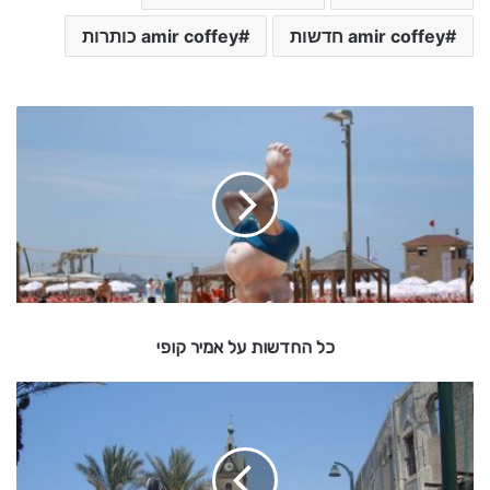
amir coffey חדשות
amir coffey כותרות
כ
ל
ה
ח
ד
ש
ו
ת
ע
ל
כל החדשות על אמיר קופי
א
מ
י
ה
ר
כ
ו
ק
ו
כ
פ
ב