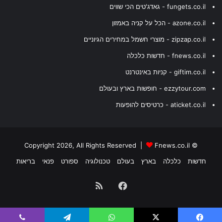
fungets.co.il - גאדג'טים הכי שווים
azone.co.il - הכל על קניה באמזון
zipzap.co.il - מוצרי חשמל במחירים הגיוניים
fnews.co.il - חדשות כלכלה
giftim.co.il - קניות באינטרנט
ezzytour.com - חופשות בארץ ובעולם
aticket.co.il - כרטיסים להופעות
Fnews.co.il
© Copyright 2026, All Rights Reserved |
חדשות
כלכלה
בארץ
בעולם
טכנולוגיה
ספורט
פנאי
בריאות
Facebook
RSS