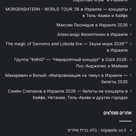
MORGENSHTERN - WORLD TOUR '26 в Израиле — концерты
в Тель-Авиве и Хайфе
Максим Леонидов в Израиле 2026
Александр Филиппенко в Израиле
"The magic of Sanremo and Loboda live — Звуки моря 2026"
в Израиле
Группа "КИНО" — "Невероятный концерт" в США 2026:
Лос-Анджелес и Майами
Макаревич и Белый: «Импровизация на тему» в Израиле —
билеты 2026
Семён Слепаков в Израиле 2026 — билеты на концерты в
Хайфе, Нетании, Тель-Авиве и других городах
אתרים מומלצים
bigapple.co.il - בלוג בניית אתרים