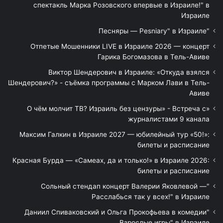
спектакль Марка Розовского впервые в Израиле!" в
Израиле
"Песняры — Pesniary" в Израиле
Отпетые Мошенники LIVE в Израиле 2026 — концерт
Гарика Богомазова в Тель-Авиве
Виктор Шендерович в Израиле: «Откуда взялся
Шендерович?» - съёмка программы с Марком Лави в Тель-
Авиве
«О чём молчит ТВ? Израиль без цензуры» - Встреча с
журналистами 9 канала
Максим Галкин в Израиле 2027 — юбилейный тур «50!»:
билеты и расписание
Красная Бурда — «Самеах, да и только!» в Израиле 2026:
билеты и расписание
"Сольный стендап концерт Валерии Яковлевой —
Расслабься так у всех!" в Израиле
"Даниил Спиваковский и Ольга Прокофьева в комедии
Взрослые игры" в Израиле