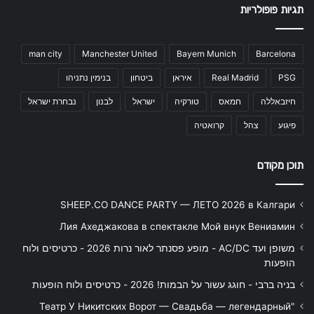
תגיות פופולריות
man city
Manchester United
Bayern Munich
Barcelona
PSG
Real Madrid
איראן
ביטחון
בנימין נתניהו
חיזבאללה
חמאס
טורקיה
ישראל
לבנון
נבחרת ישראל
פיגוע
צהל
קרואטיה
תוכן מקודם
SHEEP.CO DANCE PARTY — ЛЕТО 2026 в Калгари
Лия Ахеджакова в спектакле Мой внук Вениамин
משופן ועד AC/DC - מופע פסנתר לאור נרות 2026 - כרטיסים ולוח
הופעות
בניה ברבי - חוגג עשור על הבמות! 2026 - כרטיסים ולוח הופעות
"Театр У Никитских Ворот — Свадьба — легендарный