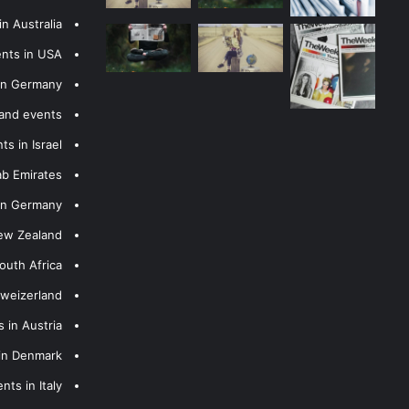
n Australia
ents in USA
 in Germany
 and events
s in Israel
ab Emirates
 in Germany
New Zealand
outh Africa
hweizerland
 in Austria
 in Denmark
nts in Italy