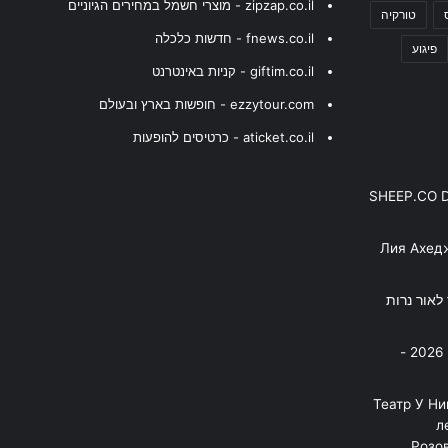
zipzap.co.il - מוצרי חשמל במחירים הגיוניים
טורקיה
fnews.co.il - חדשות כלכלה
פיגוע
giftim.co.il - קניות באינטרנט
ezzytour.com - חופשות בארץ ובעולם
aticket.co.il - כרטיסים להופעות
SHEEP.CO 
Лия Ахед
פסנתר לאור נרות
בניה ברבי - חוגג עשור על הבמות! 2026 -
"Театр У Н
л
Розов