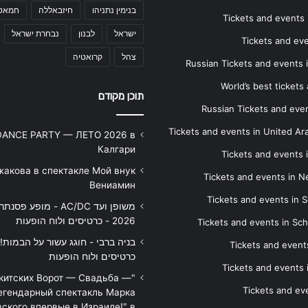
בנימין נתניהו
חיזבאללה
חמאס
Tickets and events i
ישראל
לבנון
נבחרת ישראל
Tickets and ev
צהל
קרואטיה
Russian Tickets and events
World’s best tickets
תוכן מקודם
Russian Tickets and event
Tickets and events in United Ar
DANCE PARTY — ЛЕТО 2026 в
Калгари
Tickets and events
жакова в спектакле Мой внук
Tickets and events in 
Вениамин
Tickets and events in S
משופן ועד AC/DC - מופע 
2026 - כרטיסים ולוח הופעות
Tickets and events in Sc
Tickets and events
כרטיסים ולוח הופעות
Tickets and events
икитских Ворот — Свадьба —
Tickets and eve
егендарный спектакль Марка
ского впервые в Израиле!" в