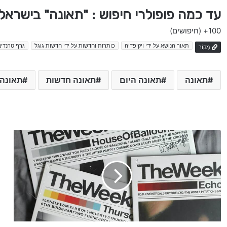
עד כמה פופולרי חיפוש : "תאונה" בישראל
100+
(חיפושים)
תאור הנושא על ידי ויקיפדיה
כותרות וחדשות על ידי חדשות גוגל
גרף טרנדים
מָקוֹר
תאונה
תאונה היום
תאונה חדשות
תאונה 
ע
ד
כ
ו
ן
:
ס
ם
א