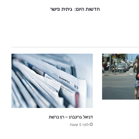
:
חדשות היום: גיתית פישר
ג
י
ת
י
ת
פ
י
ש
ר
דניאל גרינברג – רץ ברשת
לפני 5 שעות