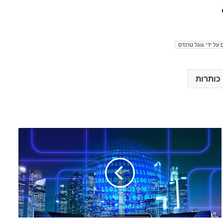
 על ידי גוגל טרנדס
כותרות
ח
ד
ש
ו
ת
ה
י
ו
ם