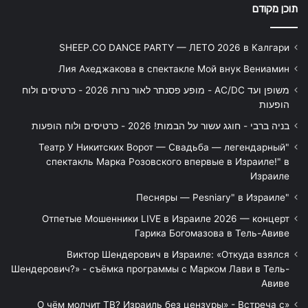
תוכן מקודם
SHEEP.CO DANCE PARTY — ЛЕТО 2026 в Калгари
Лия Ахеджакова в спектакле Мой внук Вениамин
משופן ועד AC/DC - מופע פסנתר לאור נרות 2026 - כרטיסים ולוח
הופעות
בניה ברבי - חוגג עשור על הבמות! 2026 - כרטיסים ולוח הופעות
"Театр У Никитских Ворот — Свадьба — легендарный
спектакль Марка Розовского впервые в Израиле!" в
Израиле
"Песняры — Pesniary" в Израиле
Отпетые Мошенники LIVE в Израиле 2026 — концерт
Гарика Богомазова в Тель-Авиве
Виктор Шендерович в Израиле: «Откуда взялся
Шендерович?» - съёмка программы с Марком Лави в Тель-
Авиве
«О чём молчит ТВ? Израиль без цензуры» - Встреча с