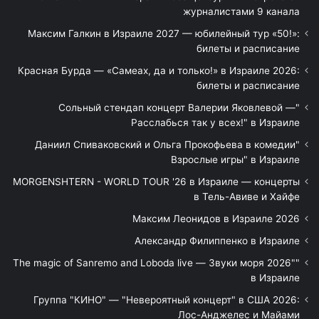
журналистами 9 канала
Максим Галкин в Израиле 2027 — юбилейный тур «50!»:
билеты и расписание
Красная Бурда — «Самеах, да и только!» в Израиле 2026:
билеты и расписание
"Сольный стендап концерт Валерии Яковлевой —
Расслабься так у всех!" в Израиле
"Даниил Спиваковский и Ольга Прокофьева в комедии
Взрослые игры" в Израиле
MORGENSHTERN - WORLD TOUR '26 в Израиле — концерты
в Тель-Авиве и Хайфе
Максим Леонидов в Израиле 2026
Александр Филиппенко в Израиле
"The magic of Sanremo and Loboda live — Звуки моря 2026"
в Израиле
Группа "КИНО" — "Невероятный концерт" в США 2026:
Лос-Анджелес и Майами