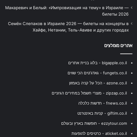
Макаревич и Белый: «Импровизация на тему» в Израиле —
билеты 2026
Семён Слепаков в Израиле 2026 — билеты на концерты в
Хайфе, Нетании, Тель-Авиве и других городах
אתרים מומלצים
bigapple.co.il - בלוג בניית אתרים
fungets.co.il - גאדג'טים הכי שווים
azone.co.il - הכל על קניה באמזון
zipzap.co.il - מוצרי חשמל במחירים הגיוניים
fnews.co.il - חדשות כלכלה
giftim.co.il - קניות באינטרנט
ezzytour.com - חופשות בארץ ובעולם
aticket.co.il - כרטיסים להופעות