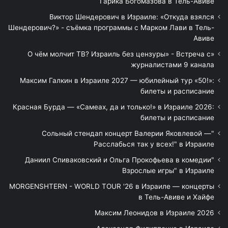
Гарика Богомазова в Тель-Авиве
Виктор Шендерович в Израиле: «Откуда взялся
Шендерович?» - съёмка программы с Марком Лави в Тель-
Авиве
«О чём молчит ТВ? Израиль без цензуры» - Встреча с
журналистами 9 канала
Максим Галкин в Израиле 2027 — юбилейный тур «50!»:
билеты и расписание
Красная Бурда — «Самеах, да и только!» в Израиле 2026:
билеты и расписание
"Сольный стендап концерт Валерии Яковлевой —
Расслабься так у всех!" в Израиле
"Даниил Спиваковский и Ольга Прокофьева в комедии
Взрослые игры" в Израиле
MORGENSHTERN - WORLD TOUR '26 в Израиле — концерты
в Тель-Авиве и Хайфе
Максим Леонидов в Израиле 2026