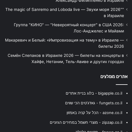
Александр Филиппенко в Израиле
"The magic of Sanremo and Loboda live — Звуки моря 2026"
в Израиле
Группа "КИНО" — "Невероятный концерт" в США 2026:
Лос-Анджелес и Майами
Макаревич и Белый: «Импровизация на тему» в Израиле —
билеты 2026
Семён Слепаков в Израиле 2026 — билеты на концерты в
Хайфе, Нетании, Тель-Авиве и других городах
אתרים מומלצים
bigapple.co.il - בלוג בניית אתרים
fungets.co.il - גאדג'טים הכי שווים
azone.co.il - הכל על קניה באמזון
zipzap.co.il - מוצרי חשמל במחירים הגיוניים
fnews.co.il - חדשות כלכלה