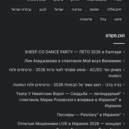
חיזבאללה
חמאס
טורקיה
ישראל
לבנון
נבחרת ישראל
פיגוע
צהל
קרואטיה
תוכן מקודם
SHEEP.CO DANCE PARTY — ЛЕТО 2026 в Калгари
Лия Ахеджакова в спектакле Мой внук Вениамин
משופן ועד AC/DC - מופע פסנתר לאור נרות 2026 - כרטיסים ולוח
הופעות
בניה ברבי - חוגג עשור על הבמות! 2026 - כרטיסים ולוח הופעות
"Театр У Никитских Ворот — Свадьба — легендарный
спектакль Марка Розовского впервые в Израиле!" в
Израиле
"Песняры — Pesniary" в Израиле
Отпетые Мошенники LIVE в Израиле 2026 — концерт