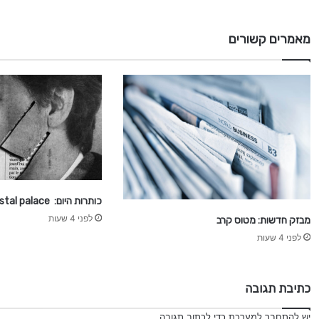
ד
ש
ו
מאמרים קשורים
ת
כותרות היום: crystal palace
לפני 4 שעות
מבזק חדשות: מטוס קרב
לפני 4 שעות
כתיבת תגובה
יש
להתחבר למערכת
כדי לכתוב תגובה.