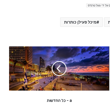
 על ידי גוגל טרנדס
ת
מיכל פעילן כותרות
a
-
כ
ל
ה
ח
ד
ש
a - כל החדשות
ו
ת