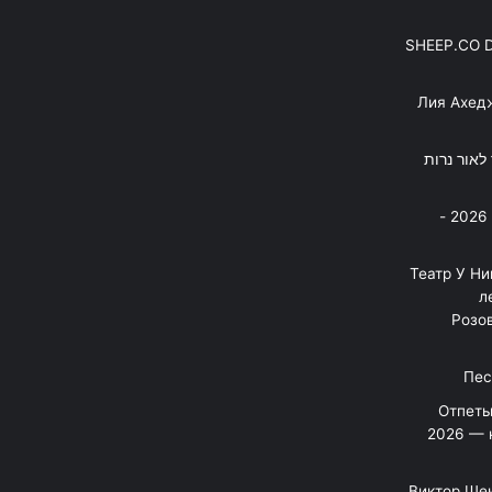
SHEEP.CO 
Лия Ахед
פסנתר לאור נרות
בניה ברבי - חוגג עשור על הבמות! 2026 -
"Театр У Н
л
Розов
Отпеты
2026 — 
Виктор Шен