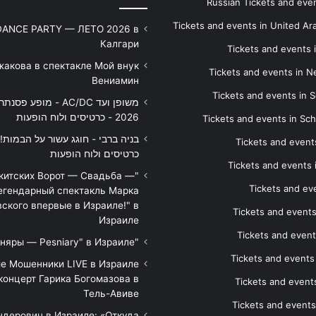
Russian Tickets and event
Tickets and events in United Ar
DANCE PARTY — ЛЕТО 2026 в
Калгари
Tickets and events
жакова в спектакле Мой внук
Tickets and events in 
Вениамин
Tickets and events in S
משופן ועד AC/DC - מופע 
2026 - כרטיסים ולוח הופעות
Tickets and events in Sc
Tickets and events
כרטיסים ולוח הופעות
Tickets and events
икитских Ворот — Свадьба —
Tickets and eve
егендарный спектакль Марка
ского впервые в Израиле!" в
Tickets and event
Израиле
Tickets and event
"Песняры — Pesniary" в Израиле
Tickets and event
е Мошенники LIVE в Израиле
концерт Гарика Богомазова в
Tickets and events
Тель-Авиве
Tickets and events
дерович в Израиле: «Откуда