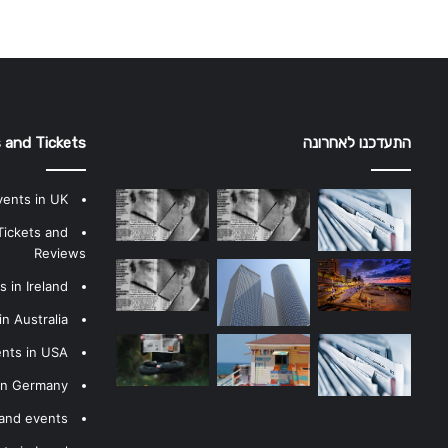
התעדכנו לאחרונה
 and Tickets
vents in UK
Tickets and
Reviews
 in Ireland
n Australia
ents in USA
 in Germany
 and events