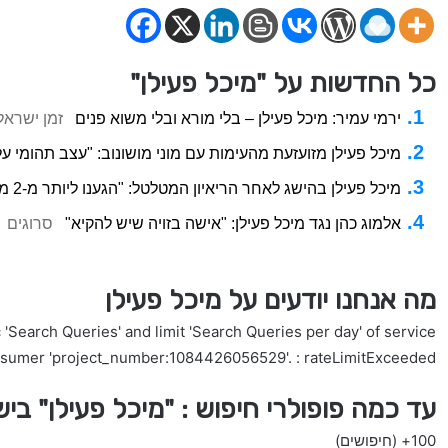
כל החדשות על "מיכל פעילן"
ירמי עמיר: מיכל פעילן – בלי מורא ובלי משוא פנים
זמן ישראל
מיכל פעילן מזועזעת מהעימות עם מוני מושונוב: "עצב תהומי ע
מיכל פעילן בהישג לאחר הריאיון המטלטל: "הגענו ליותר מ-2 מיליון שקל"
אלמוג כהן נגד מיכל פעילן: "אישה בזויה שיש להקיא"
סרוגים
מה אנחנו יודעים על מיכל פעילן
'Search Queries' and limit 'Search Queries per day' of service
nsumer 'project_number:1084426056529'. : rateLimitExceeded
עד כמה פופולרי חיפוש : "מיכל פעילן" בי
100+
(חיפושים)