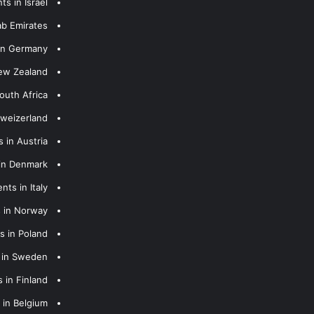
s in Israel
ab Emirates
 in Germany
New Zealand
outh Africa
hweizerland
 in Austria
 in Denmark
nts in Italy
s in Norway
s in Poland
s in Sweden
 in Finland
 in Belgium