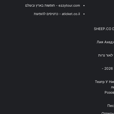
ezzytour.com - חופשות בארץ ובעולם
aticket.co.il - כרטיסים להופעות
SHEEP.CO 
Лия Ахед
פסנתר לאור נרות
בניה ברבי - חוגג עשור על הבמות! 2026 -
"Театр У Н
л
Розов
Отпеты