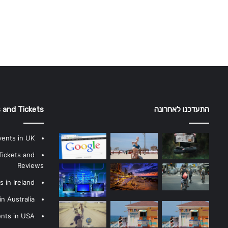
התעדכנו לאחרונה
 and Tickets
vents in UK
Tickets and
Reviews
 in Ireland
n Australia
ents in USA