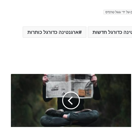
 על ידי גוגל טרנדס
ינה כדורגל חדשות
ארגנטינה כדורגל כותרות
w
o
r
l
d
c
u
p
g