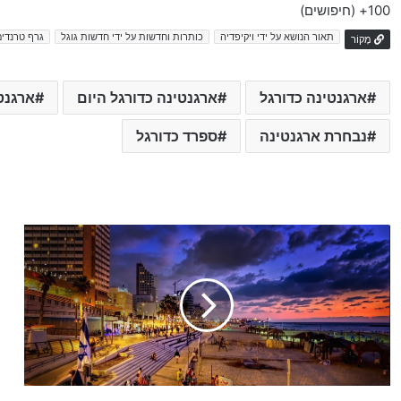
100+
(חיפושים)
תאור הנושא על ידי ויקיפדיה
כותרות וחדשות על ידי חדשות גוגל
גרף טרנדים
מָקוֹר
ארגנטינה כדורגל
ארגנטינה כדורגל היום
ארגנט
נבחרת ארגנטינה
ספרד כדורגל
נ
ו
ש
א
ת
מ
ט
ו
ס