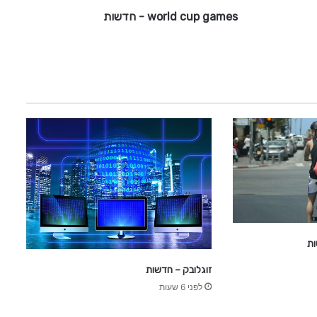
a
world cup games - חדשות
m
e
s
-
ח
ד
ש
ו
ת
ות
זוגלובק – חדשות
לפני 6 שעות