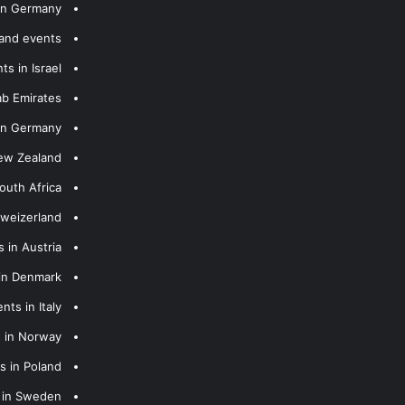
 in Germany
 and events
s in Israel
ab Emirates
 in Germany
New Zealand
outh Africa
hweizerland
 in Austria
 in Denmark
nts in Italy
s in Norway
s in Poland
s in Sweden