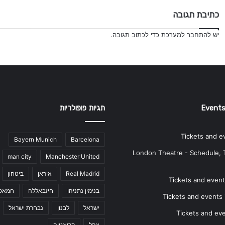
כתיבת תגובה
יש
להתחבר למערכת
כדי לכתוב תגובה.
Events
תגיות פופולריות
Tickets and e
Bayern Munich
Barcelona
London Theatre - Schedule, 
man city
Manchester United
Real Madrid
איראן
ביטחון
Tickets and events
בנימין נתניהו
חיזבאללה
חמאס
Tickets and events i
ישראל
לבנון
נבחרת ישראל
Tickets and ev
צהל
קרואטיה