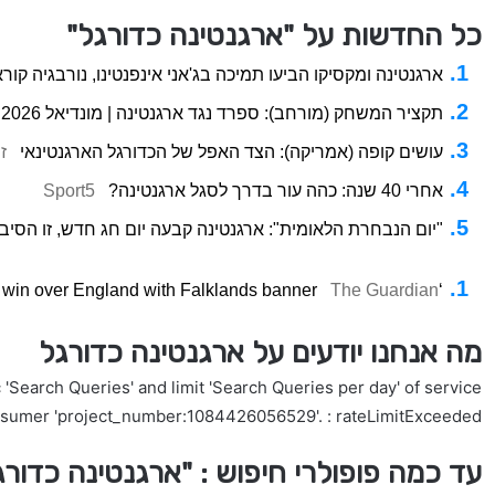
כל החדשות על "ארגנטינה כדורגל"
ארגנטינה ומקסיקו הביעו תמיכה בג'אני אינפנטינו, נורבגיה קו
תקציר המשחק (מורחב): ספרד נגד ארגנטינה | מונדיאל 2026
עושים קופה (אמריקה): הצד האפל של הכדורגל הארגנטינאי
ז
אחרי 40 שנה: כהה עור בדרך לסגל ארגנטינה?
Sport5
"יום הנבחרת הלאומית": ארגנטינה קבעה יום חג חדש, זו הסי
The Guardian
‘Malvinas are Argentinian’: World Cup holders celebrate win over England with Falklands banner
מה אנחנו יודעים על ארגנטינה כדורגל
'Search Queries' and limit 'Search Queries per day' of service
nsumer 'project_number:1084426056529'. : rateLimitExceeded
עד כמה פופולרי חיפוש : "ארגנטינה כדור