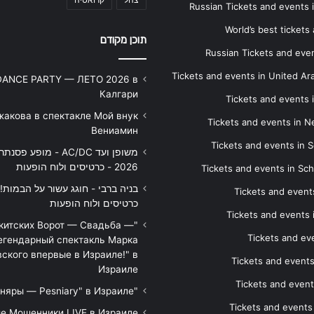
Russian Tickets and events
World’s best tickets
תוכן מקודם
Russian Tickets and event
Tickets and events in United Ar
DANCE PARTY — ЛЕТО 2026 в
Калгари
Tickets and events
жакова в спектакле Мой внук
Tickets and events in 
Вениамин
Tickets and events in S
משופן ועד AC/DC - מופע 
2026 - כרטיסים ולוח הופעות
Tickets and events in Sc
Tickets and events
כרטיסים ולוח הופעות
Tickets and events
икитских Ворот — Свадьба —
Tickets and eve
егендарный спектакль Марка
ского впервые в Израиле!" в
Tickets and event
Израиле
Tickets and event
"Песняры — Pesniary" в Израиле
Tickets and event
е Мошенники LIVE в Израиле