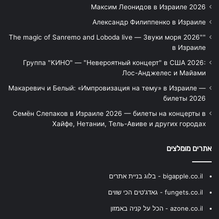
Максим Леонидов в Израиле 2026
Александр Филиппенко в Израиле
"The magic of Sanremo and Loboda live — Звуки моря 2026"
в Израиле
Группа "КИНО" — "Невероятный концерт" в США 2026:
Лос-Анджелес и Майами
Макаревич и Белый: «Импровизация на тему» в Израиле —
билеты 2026
Семён Слепаков в Израиле 2026 — билеты на концерты в
Хайфе, Нетании, Тель-Авиве и других городах
אתרים מומלצים
bigapple.co.il - בלוג בניית אתרים
fungets.co.il - גאדג'טים הכי שווים
azone.co.il - הכל על קניה באמזון