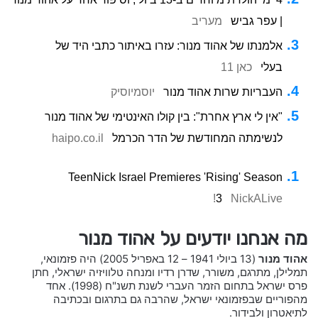
| עפר גביש
מעריב
אלמנתו של אהוד מנור: עזרו באיתור כתבי היד של
בעלי
כאן 11
העבריות שרות אהוד מנור
יוסמיוסיק
"אין לי ארץ אחרת": בין קולו האינטימי של אהוד מנור
לנשימתה המחודשת של הדר הכרמל
haipo.co.il
TeenNick Israel Premieres 'Rising' Season
3
NickALive!
מה אנחנו יודעים על אהוד מנור
אהוד מנור
(13 ביולי 1941 – 12 באפריל 2005) היה פזמונאי,
תמלילן, מתרגם, משורר, שדרן רדיו ומנחה טלוויזיה ישראלי, חתן
פרס ישראל בתחום הזמר העברי לשנת תשנ"ח (1998). אחד
מהפוריים שבפזמונאי ישראל, שהרבה גם בתרגום ובכתיבה
לתיאטרון ולבידור.