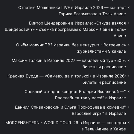
Отпетые Мошенники LIVE в Израиле 2026 — концерт
Гарика Богомазова в Тель-Авиве
Виктор Шендерович в Израиле: «Откуда взялся
Шендерович?» - съёмка программы с Марком Лави в Тель-
Авиве
«О чём молчит ТВ? Израиль без цензуры» - Встреча с
журналистами 9 канала
Максим Галкин в Израиле 2027 — юбилейный тур «50!»:
билеты и расписание
Красная Бурда — «Самеах, да и только!» в Израиле 2026:
билеты и расписание
"Сольный стендап концерт Валерии Яковлевой —
Расслабься так у всех!" в Израиле
"Даниил Спиваковский и Ольга Прокофьева в комедии
Взрослые игры" в Израиле
MORGENSHTERN - WORLD TOUR '26 в Израиле — концерты
в Тель-Авиве и Хайфе