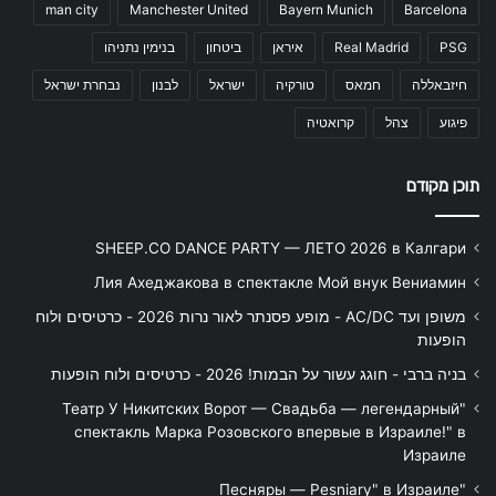
man city
Manchester United
Bayern Munich
Barcelona
PSG
Real Madrid
איראן
ביטחון
בנימין נתניהו
חיזבאללה
חמאס
טורקיה
ישראל
לבנון
נבחרת ישראל
פיגוע
צהל
קרואטיה
תוכן מקודם
SHEEP.CO DANCE PARTY — ЛЕТО 2026 в Калгари
Лия Ахеджакова в спектакле Мой внук Вениамин
משופן ועד AC/DC - מופע פסנתר לאור נרות 2026 - כרטיסים ולוח
הופעות
בניה ברבי - חוגג עשור על הבמות! 2026 - כרטיסים ולוח הופעות
"Театр У Никитских Ворот — Свадьба — легендарный
спектакль Марка Розовского впервые в Израиле!" в
Израиле
"Песняры — Pesniary" в Израиле