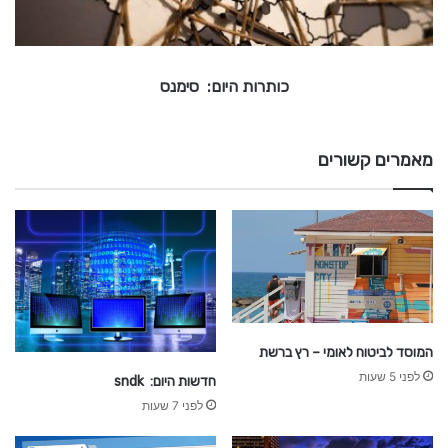
ה
י
-
ו
כ
ם
כותרות היום: סימנס
:
ל
ח
ד
ס
י
ש
מאמרים קשורים
ו
מ
נ
ת
ה
ס
כ
ל
כ
ל
ה
המוסד לביטוח לאומי – רץ ברשת
לפני 5 שעות
חדשות היום: sndk
לפני 7 שעות