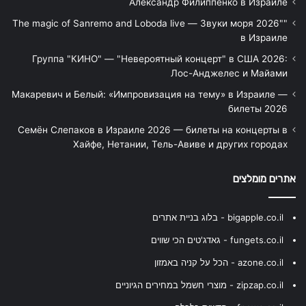
Александр Филиппенко в Израиле
"The magic of Sanremo and Loboda live — Звуки моря 2026"
в Израиле
Группа "КИНО" — "Невероятный концерт" в США 2026:
Лос-Анджелес и Майами
Макаревич и Белый: «Импровизация на тему» в Израиле —
билеты 2026
Семён Слепаков в Израиле 2026 — билеты на концерты в
Хайфе, Нетании, Тель-Авиве и других городах
אתרים מומלצים
bigapple.co.il - בלוג בניית אתרים
fungets.co.il - גאדג'טים הכי שווים
azone.co.il - הכל על קניה באמזון
zipzap.co.il - מוצרי חשמל במחירים הגיוניים