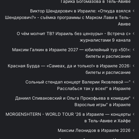
Гарика Богомазова в Тель-Авиве
Виктор Шендерович в Израиле: «Откуда взялся
Шендерович?» - съёмка программы с Марком Лави в Тель-
Авиве
«О чём молчит ТВ? Израиль без цензуры» - Встреча с
журналистами 9 канала
Максим Галкин в Израиле 2027 — юбилейный тур «50!»:
билеты и расписание
Красная Бурда — «Самеах, да и только!» в Израиле 2026:
билеты и расписание
"Сольный стендап концерт Валерии Яковлевой —
Расслабься так у всех!" в Израиле
"Даниил Спиваковский и Ольга Прокофьева в комедии
Взрослые игры" в Израиле
MORGENSHTERN - WORLD TOUR '26 в Израиле — концерты
в Тель-Авиве и Хайфе
Максим Леонидов в Израиле 2026