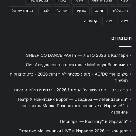
PSG
Real Madrid
איראן
ביטחון
בנימין נתניהו
חיזבאללה
חמאס
טורקיה
ישראל
לבנון
נבחרת ישראל
פיגוע
צהל
קרואטיה
תוכן מקודם
SHEEP.CO DANCE PARTY — ЛЕТО 2026 в Калгари
Лия Ахеджакова в спектакле Мой внук Вениамин
משופן ועד AC/DC - מופע פסנתר לאור נרות 2026 - כרטיסים ולוח
הופעות
בניה ברבי - חוגג עשור על הבמות! 2026 - כרטיסים ולוח הופעות
"Театр У Никитских Ворот — Свадьба — легендарный
спектакль Марка Розовского впервые в Израиле!" в
Израиле
"Песняры — Pesniary" в Израиле
Отпетые Мошенники LIVE в Израиле 2026 — концерт