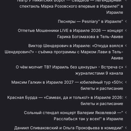
"Театр У Никитских Ворот — Свадьба — легендарный
спектакль Марка Розовского впервые в Израиле!" в
Израиле
"Песняры — Pesniary" в Израиле
Отпетые Мошенники LIVE в Израиле 2026 — концерт
Гарика Богомазова в Тель-Авиве
Виктор Шендерович в Израиле: «Откуда взялся
Шендерович?» - съёмка программы с Марком Лави в Тель-
Авиве
«О чём молчит ТВ? Израиль без цензуры» - Встреча с
журналистами 9 канала
Максим Галкин в Израиле 2027 — юбилейный тур «50!»:
билеты и расписание
Красная Бурда — «Самеах, да и только!» в Израиле 2026:
билеты и расписание
"Сольный стендап концерт Валерии Яковлевой —
Расслабься так у всех!" в Израиле
"Даниил Спиваковский и Ольга Прокофьева в комедии