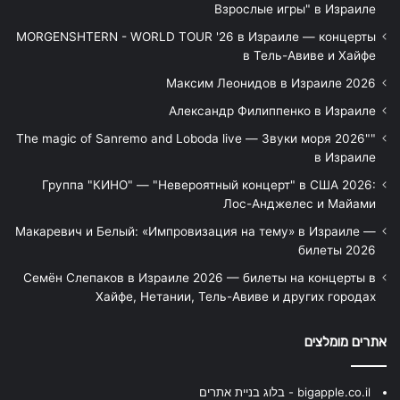
Взрослые игры" в Израиле
MORGENSHTERN - WORLD TOUR '26 в Израиле — концерты
в Тель-Авиве и Хайфе
Максим Леонидов в Израиле 2026
Александр Филиппенко в Израиле
"The magic of Sanremo and Loboda live — Звуки моря 2026"
в Израиле
Группа "КИНО" — "Невероятный концерт" в США 2026:
Лос-Анджелес и Майами
Макаревич и Белый: «Импровизация на тему» в Израиле —
билеты 2026
Семён Слепаков в Израиле 2026 — билеты на концерты в
Хайфе, Нетании, Тель-Авиве и других городах
אתרים מומלצים
bigapple.co.il - בלוג בניית אתרים