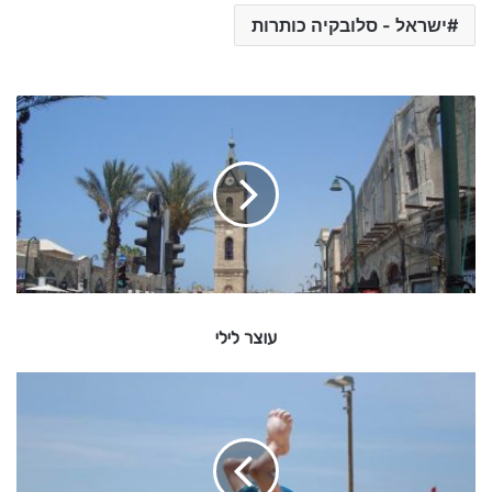
ישראל - סלובקיה כותרות
ע
ו
צ
ר
ל
י
ל
י
עוצר לילי
י
ש
ר
א
ל