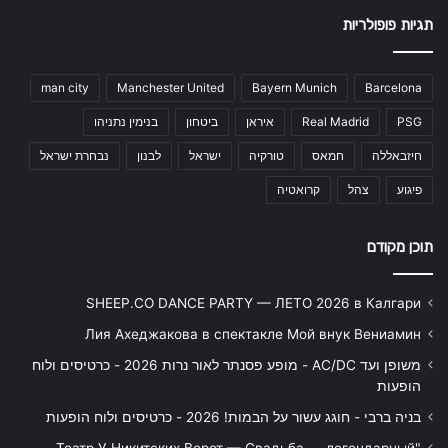
תגיות פופולריות
man city
Manchester United
Bayern Munich
Barcelona
PSG
Real Madrid
איראן
ביטחון
בנימין נתניהו
חיזבאללה
חמאס
טורקיה
ישראל
לבנון
נבחרת ישראל
פיגוע
צהל
קרואטיה
תוכן מקודם
SHEEP.CO DANCE PARTY — ЛЕТО 2026 в Калгари
Лия Ахеджакова в спектакле Мой внук Вениамин
משופן ועד AC/DC - מופע פסנתר לאור נרות 2026 - כרטיסים ולוח
הופעות
בניה ברבי - חוגג עשור על הבמות! 2026 - כרטיסים ולוח הופעות