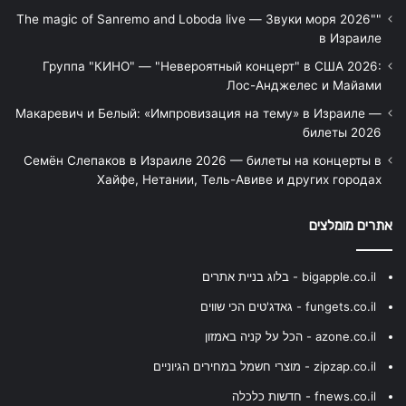
"The magic of Sanremo and Loboda live — Звуки моря 2026"
в Израиле
Группа "КИНО" — "Невероятный концерт" в США 2026:
Лос-Анджелес и Майами
Макаревич и Белый: «Импровизация на тему» в Израиле —
билеты 2026
Семён Слепаков в Израиле 2026 — билеты на концерты в
Хайфе, Нетании, Тель-Авиве и других городах
אתרים מומלצים
bigapple.co.il - בלוג בניית אתרים
fungets.co.il - גאדג'טים הכי שווים
azone.co.il - הכל על קניה באמזון
zipzap.co.il - מוצרי חשמל במחירים הגיוניים
fnews.co.il - חדשות כלכלה