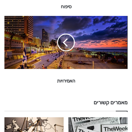
סיפוח
ה
א
מ
י
ר
ו
י
ו
ת
האמירויות
מאמרים קשורים