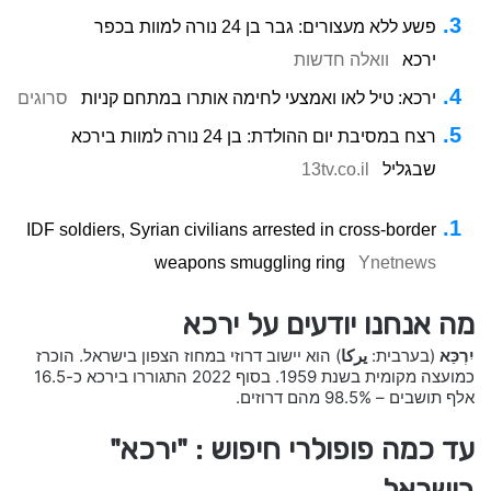
פשע ללא מעצורים: גבר בן 24 נורה למוות בכפר
ירכא
וואלה חדשות
ירכא: טיל לאו ואמצעי לחימה אותרו במתחם קניות
סרוגים
רצח במסיבת יום ההולדת: בן 24 נורה למוות בירכא
שבגליל
13tv.co.il
IDF soldiers, Syrian civilians arrested in cross-border
weapons smuggling ring
Ynetnews
מה אנחנו יודעים על ירכא
יִרְכַּא
(בערבית:
يركا
) הוא יישוב דרוזי במחוז הצפון בישראל. הוכרז
כמועצה מקומית בשנת 1959. בסוף 2022 התגוררו בירכא כ-16.5
אלף תושבים – 98.5% מהם דרוזים.
עד כמה פופולרי חיפוש : "ירכא"
בישראל