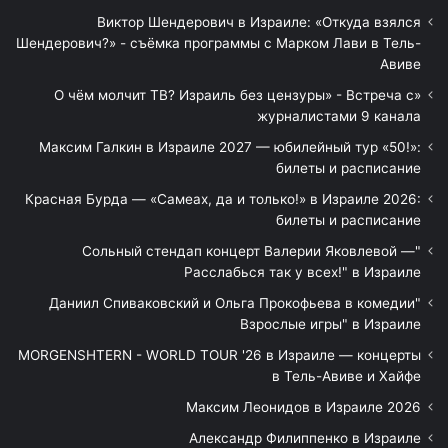
Виктор Шендерович в Израиле: «Откуда взялся
Шендерович?» - съёмка программы с Марком Лави в Тель-
Авиве
«О чём молчит ТВ? Израиль без цензуры» - Встреча с
журналистами 9 канала
Максим Галкин в Израиле 2027 — юбилейный тур «50!»:
билеты и расписание
Красная Бурда — «Самеах, да и только!» в Израиле 2026:
билеты и расписание
"Сольный стендап концерт Валерии Яковлевой —
Расслабься так у всех!" в Израиле
"Даниил Спиваковский и Ольга Прокофьева в комедии
Взрослые игры" в Израиле
MORGENSHTERN - WORLD TOUR '26 в Израиле — концерты
в Тель-Авиве и Хайфе
Максим Леонидов в Израиле 2026
Александр Филиппенко в Израиле