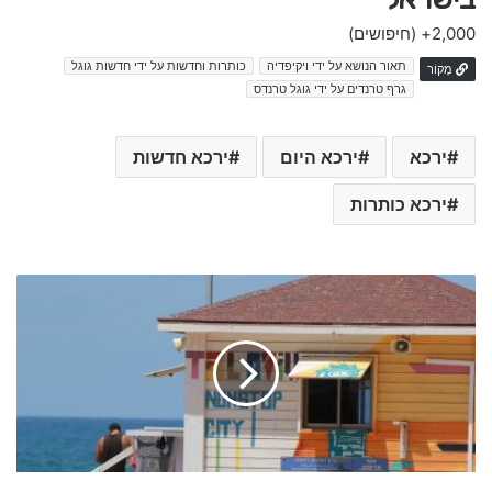
2,000+
(חיפושים)
תאור הנושא על ידי ויקיפדיה
כותרות וחדשות על ידי חדשות גוגל
מָקוֹר
גרף טרנדים על ידי גוגל טרנדס
ירכא
ירכא היום
ירכא חדשות
ירכא כותרות
ס
י
פ
ו
ח