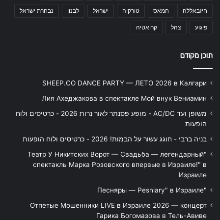
חיזבאללה
חמאס
טורקיה
ישראל
לבנון
נבחרת ישראל
פיגוע
צהל
קרואטיה
תוכן מקודם
SHEEP.CO DANCE PARTY — ЛЕТО 2026 в Калгари
Лия Ахеджакова в спектакле Мой внук Вениамин
משופן ועד AC/DC - מופע פסנתר לאור נרות 2026 - כרטיסים ולוח
הופעות
בניה ברבי - חוגג עשור על הבמות! 2026 - כרטיסים ולוח הופעות
"Театр У Никитских Ворот — Свадьба — легендарный
спектакль Марка Розовского впервые в Израиле!" в
Израиле
"Песняры — Pesniary" в Израиле
Отпетые Мошенники LIVE в Израиле 2026 — концерт
Гарика Богомазова в Тель-Авиве