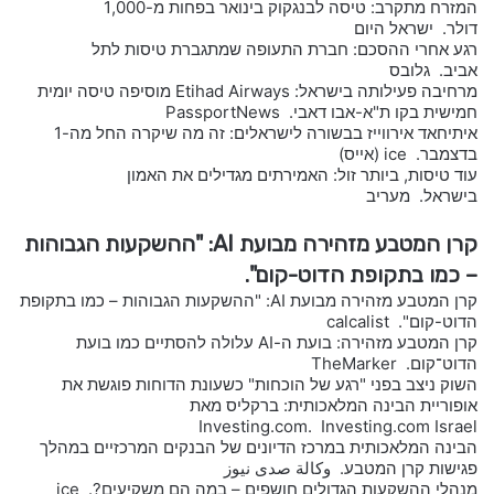
המזרח מתקרב: טיסה לבנגקוק בינואר בפחות מ-1,000
דולר. ישראל היום
רגע אחרי ההסכם: חברת התעופה שמתגברת טיסות לתל
אביב. גלובס
מרחיבה פעילותה בישראל: Etihad Airways מוסיפה טיסה יומית
חמישית בקו ת"א-אבו דאבי. PassportNews
איתיחאד אירווייז בבשורה לישראלים: זה מה שיקרה החל מה-1
בדצמבר. ice (אייס)
עוד טיסות, ביותר זול: האמירתים מגדילים את האמון
בישראל. מעריב
קרן המטבע מזהירה מבועת AI: "ההשקעות הגבוהות
– כמו בתקופת הדוט-קום".
קרן המטבע מזהירה מבועת AI: "ההשקעות הגבוהות – כמו בתקופת
הדוט-קום". calcalist
קרן המטבע מזהירה: בועת ה-AI עלולה להסתיים כמו בועת
הדוט־קום. TheMarker
השוק ניצב בפני "רגע של הוכחות" כשעונת הדוחות פוגשת את
אופוריית הבינה המלאכותית: ברקליס מאת
Investing.com. Investing.com Israel
הבינה המלאכותית במרכז הדיונים של הבנקים המרכזיים במהלך
פגישות קרן המטבע. وكالة صدى نيوز
מנהלי ההשקעות הגדולים חושפים – במה הם משקיעים?. ice