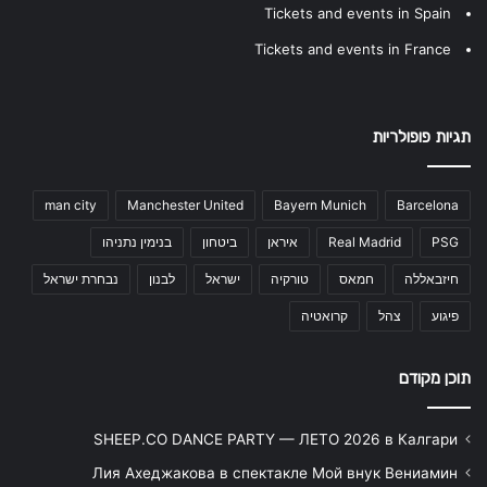
Tickets and events in Spain
Tickets and events in France
תגיות פופולריות
man city
Manchester United
Bayern Munich
Barcelona
PSG
Real Madrid
איראן
ביטחון
בנימין נתניהו
חיזבאללה
חמאס
טורקיה
ישראל
לבנון
נבחרת ישראל
פיגוע
צהל
קרואטיה
תוכן מקודם
SHEEP.CO DANCE PARTY — ЛЕТО 2026 в Калгари
Лия Ахеджакова в спектакле Мой внук Вениамин