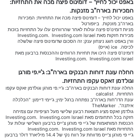
באפט יכול לחייך – דומינוס פיצה מכה את התחזיות:
המכירות בארה"ב מזנקות.
באפט יכול לחייך – דומינוס פיצה מכה את התחזיות: המכירות
בארה"ב מזנקות. ביזפורטל
מניות דומינו’ס פיצה עולות לאחר שהרווחים עלו על התחזיות בזכות
מכירות חזקות מאת Investing.com. Investing.com Israel
וורן באפט חוגג ניצחון ענק: זה הסכום שדומינוס פיצה שלשלה
לכיסה. ice (אייס)
דומינו’ס פיצה היכו את תחזיות הרווחים וההכנסות ברבעון מאת
Investing.com. Investing.com Israel
החלה עונת דוחות הבנקים בארה"ב: ג'יי.פי מורגן
וגולדמן זאקס עקפו התחזיות.
החלה עונת דוחות הבנקים בארה"ב: ג'יי.פי מורגן וגולדמן זאקס עקפו
התחזיות. calcalist
עונת הדו"חות בארה"ב נפתחה ברגל ימין; ג'יימי דיימון: "הכלכלה
איתנה". TheMarker
גולדמן זאקס מציג תוצאות רבעון שלישי מעל הציפיות עם צמיחה
חזקה בכל התחומים מאת Investing.com. Investing.com Israel
הכנסות המותאמות של ג’יי פי מורגן צ’ייס ברבעון השלישי עולות על
התחזיות מאת Investing.com. Investing.com Israel
ג’יי פי מורגן צ’ייס מדווחת על רווח נקי של 14.4 מיליארד דולר ברבעון