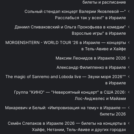
билеты и расписание
"Сольный стендап концерт Валерии Яковлевой —
Расслабься так у всех!" в Израиле
"Даниил Спиваковский и Ольга Прокофьева в комедии
Взрослые игры" в Израиле
MORGENSHTERN - WORLD TOUR '26 в Израиле — концерты
в Тель-Авиве и Хайфе
Максим Леонидов в Израиле 2026
Александр Филиппенко в Израиле
"The magic of Sanremo and Loboda live — Звуки моря 2026"
в Израиле
Группа "КИНО" — "Невероятный концерт" в США 2026:
Лос-Анджелес и Майами
Макаревич и Белый: «Импровизация на тему» в Израиле —
билеты 2026
Семён Слепаков в Израиле 2026 — билеты на концерты в
Хайфе, Нетании, Тель-Авиве и других городах