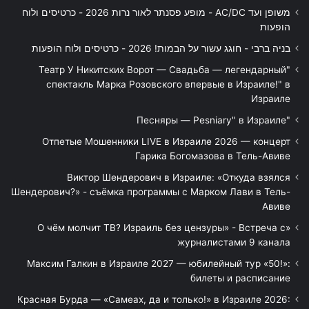
משופן ועד AC/DC - מופע פסנתר לאור נרות 2026 - כרטיסים ולוח
הופעות
בניה ברבי - חוגג עשור על הבמות! 2026 - כרטיסים ולוח הופעות
"Театр У Никитских Ворот — Свадьба — легендарный
спектакль Марка Розовского впервые в Израиле!" в
Израиле
"Песняры — Pesniary" в Израиле
Отпетые Мошенники LIVE в Израиле 2026 — концерт
Гарика Богомазова в Тель-Авиве
Виктор Шендерович в Израиле: «Откуда взялся
Шендерович?» - съёмка программы с Марком Лави в Тель-
Авиве
«О чём молчит ТВ? Израиль без цензуры» - Встреча с
журналистами 9 канала
Максим Галкин в Израиле 2027 — юбилейный тур «50!»:
билеты и расписание
Красная Бурда — «Самеах, да и только!» в Израиле 2026: