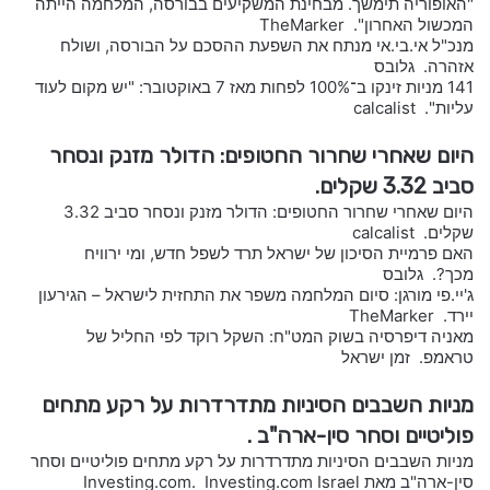
"האופוריה תימשך. מבחינת המשקיעים בבורסה, המלחמה הייתה
המכשול האחרון". TheMarker
מנכ"ל אי.בי.אי מנתח את השפעת ההסכם על הבורסה, ושולח
אזהרה. גלובס
141 מניות זינקו ב־100% לפחות מאז 7 באוקטובר: "יש מקום לעוד
עליות". calcalist
היום שאחרי שחרור החטופים: הדולר מזנק ונסחר
סביב 3.32 שקלים.
היום שאחרי שחרור החטופים: הדולר מזנק ונסחר סביב 3.32
שקלים. calcalist
האם פרמיית הסיכון של ישראל תרד לשפל חדש, ומי ירוויח
מכך?. גלובס
ג'יי.פי מורגן: סיום המלחמה משפר את התחזית לישראל – הגירעון
יירד. TheMarker
מאניה דיפרסיה בשוק המט"ח: השקל רוקד לפי החליל של
טראמפ. זמן ישראל
מניות השבבים הסיניות מתדרדרות על רקע מתחים
פוליטיים וסחר סין-ארה"ב .
מניות השבבים הסיניות מתדרדרות על רקע מתחים פוליטיים וסחר
סין-ארה"ב מאת Investing.com. Investing.com Israel