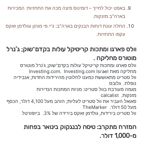
באפט יכול לחייך – דומינוס פיצה מכה את התחזיות: המכירות
בארה"ב מזנקות.
החלה עונת דוחות הבנקים בארה"ב: ג'יי.פי מורגן וגולדמן זאקס
עקפו התחזיות.
וולס פארגו ומתכות קריטיקל עולות בקדם־שוק; ג’נרל
מוטורס מחליקה .
וולס פארגו ומתכות קריטיקל עולות בקדם־שוק; ג’נרל מוטורס
מחליקה מאת Investing.com. Investing.com Israel
וול סטריט מתאוששת כמעט לחלוטין מהירידות החדות; אנבידיה
נופלת. גלובס
מגמה מעורבת בוול סטריט: מניות המתכות הנדירות
מזנקות. calcalist
פאואל העביר את וול סטריט לעליות; הזהב מעל 4,100 דולר, הכסף
מעל 50 דולר. TheMarker
וול סטריט בירידות, גולדמן זאקס בירידה של 3%. ביזפורטל
המזרח מתקרב: טיסה לבנגקוק בינואר בפחות
מ-1,000 דולר.