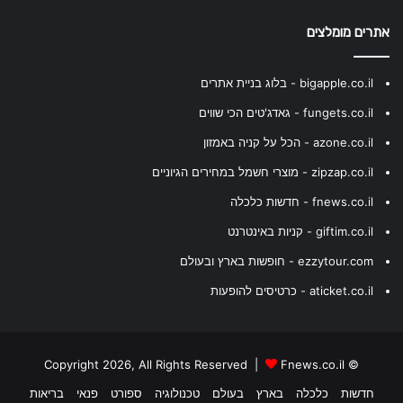
אתרים מומלצים
bigapple.co.il - בלוג בניית אתרים
fungets.co.il - גאדג'טים הכי שווים
azone.co.il - הכל על קניה באמזון
zipzap.co.il - מוצרי חשמל במחירים הגיוניים
fnews.co.il - חדשות כלכלה
giftim.co.il - קניות באינטרנט
ezzytour.com - חופשות בארץ ובעולם
aticket.co.il - כרטיסים להופעות
Fnews.co.il
© Copyright 2026, All Rights Reserved |
חדשות
כלכלה
בארץ
בעולם
טכנולוגיה
ספורט
פנאי
בריאות