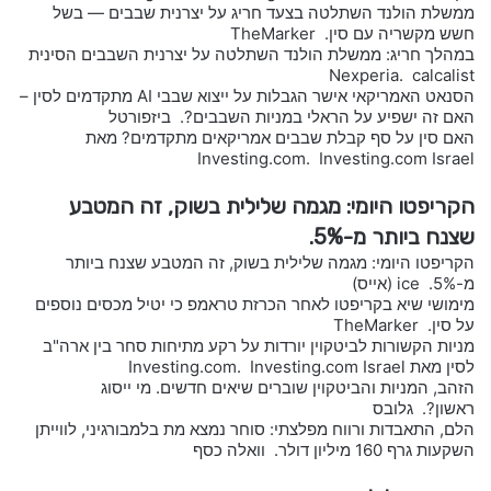
ממשלת הולנד השתלטה בצעד חריג על יצרנית שבבים — בשל
חשש מקשריה עם סין. TheMarker
במהלך חריג: ממשלת הולנד השתלטה על יצרנית השבבים הסינית
Nexperia. calcalist
הסנאט האמריקאי אישר הגבלות על ייצוא שבבי AI מתקדמים לסין –
האם זה ישפיע על הראלי במניות השבבים?. ביזפורטל
האם סין על סף קבלת שבבים אמריקאים מתקדמים? מאת
Investing.com. Investing.com Israel
הקריפטו היומי: מגמה שלילית בשוק, זה המטבע
שצנח ביותר מ-5%.
הקריפטו היומי: מגמה שלילית בשוק, זה המטבע שצנח ביותר
מ-5%. ice (אייס)
מימושי שיא בקריפטו לאחר הכרזת טראמפ כי יטיל מכסים נוספים
על סין. TheMarker
מניות הקשורות לביטקוין יורדות על רקע מתיחות סחר בין ארה"ב
לסין מאת Investing.com. Investing.com Israel
הזהב, המניות והביטקוין שוברים שיאים חדשים. מי ייסוג
ראשון?. גלובס
הלם, התאבדות ורווח מפלצתי: סוחר נמצא מת בלמבורגיני, לווייתן
השקעות גרף 160 מיליון דולר. וואלה כסף