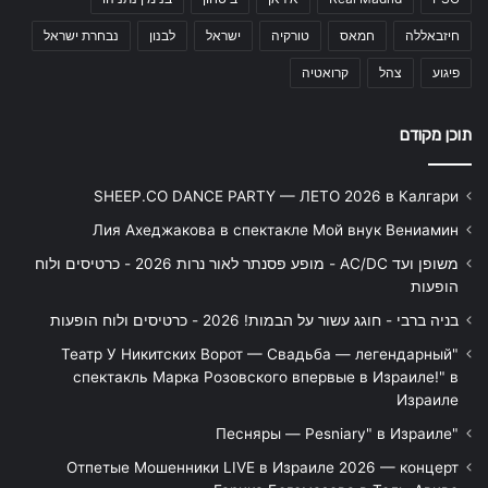
חיזבאללה
חמאס
טורקיה
ישראל
לבנון
נבחרת ישראל
פיגוע
צהל
קרואטיה
תוכן מקודם
SHEEP.CO DANCE PARTY — ЛЕТО 2026 в Калгари
Лия Ахеджакова в спектакле Мой внук Вениамин
משופן ועד AC/DC - מופע פסנתר לאור נרות 2026 - כרטיסים ולוח
הופעות
בניה ברבי - חוגג עשור על הבמות! 2026 - כרטיסים ולוח הופעות
"Театр У Никитских Ворот — Свадьба — легендарный
спектакль Марка Розовского впервые в Израиле!" в
Израиле
"Песняры — Pesniary" в Израиле
Отпетые Мошенники LIVE в Израиле 2026 — концерт