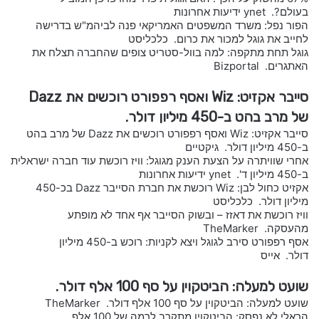
בעולם?. ynet ידיעות אחרונות
הפור נפל: משרד המשפטים האמריקאי פנה לביהמ"ש בדרישה
לחייב את גוגל למכור את כרום. כלכליסט
גוגל תחת מתקפה: למה בוול-סטריט צופים שהחברה תצלח את
האתגרים. Bizportal
סייבר אקזיט: Wiz ואסף רפפורט רוכשים את Dazz
של מרב בהט ב-450 מיליון דולר.
סייבר אקזיט: Wiz ואסף רפפורט רוכשים את Dazz של מרב בהט
ב-450 מיליון דולר. גיקטיים
אחרי שוויתרה על הצעת הענק מגוגל: וויז רוכשת עוד חברה ישראלית
ב-450 מיליון ד'. ynet ידיעות אחרונות
אקזיט כחול לבן: Wiz רוכשת את חברת הסייבר Dazz בכ-450
מיליון דולר. כלכליסט
וויז רוכשת את דאזז – ובשוק הסייבר אף אחד לא מופתע
מהעסקה. TheMarker
אסף רפפורט סירב לגוגל ויצא לקניות: רוכש ב-450 מיליון
דולר. אייס
שועט למעלה: הביטקוין על סף 100 אלף דולר.
שועט למעלה: הביטקוין על סף 100 אלף דולר. TheMarker
הראלי לא נפסק: הביטקוין מתקרב לרמה של 100 אלף