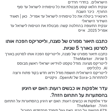
הישראלים. בחדרי חרדים
ענקית הלואו קוסט מבטלת את כל טיסותיה לישראל עד סוף
החורף. כיכר השבת
ראינאייר ביטלה את כל טיסותיה לישראל עד אפריל. כאן | תאגיד
השידור הישראלי
ענקית התעופה בהחלטה קשה: מבטלת את הטיסות לישראל עד
אפריל 2025. אייס
כתבנו תיאור מפורט של סצנה, ולייטריקס הפכה אותו
לסרטון באורך 5 שניות.
כתבנו תיאור מפורט של סצנה, ולייטריקס הפכה אותו לסרטון באורך
5 שניות. TheMarker
לייטריקס מציגה: מודל טקסט לווידיאו ישראלי ראשון מבוסס
AI. כלכליסט
לייטריקס הישראלית חושפת מודל וידאו חדש בקוד פתוח ורוצה
להתחרות ב-Sora של OpenAI. גיקטיים
עדר אלפקות או כבשים רועות: האם יש היגיון
בהסתערות על התחום הזה?.
עדר אלפקות או כבשים רועות: האם יש היגיון בהסתערות על התחום
הזה?. TheMarker
67% מהשוק על הכף: האם גוגל תיפרד מהדפדפן המוביל