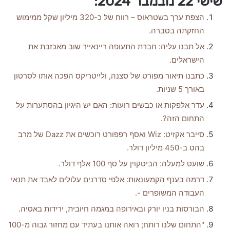
שישי 22 נובמבר 2024:
הצפת ערך בשטראוס – רווח של כ-320 מיליון שקל ממימוש
החזקתה בסברה.
אל תבנו עליה: חברת התעופה ריינאייר שוב מאכזבת את
הישראלים.
כתבנו תיאור מפורט של סצנה, ולייטריקס הפכה אותו לסרטון
באורך 5 שניות.
עדר אלפקות או כבשים רועות: האם יש היגיון בהסתערות על
התחום הזה?.
סייבר אקזיט: Wiz ואסף רפפורט רוכשים את Dazz של מרב
בהט ב-450 מיליון דולר.
שועט למעלה: הביטקוין על סף 100 אלף דולר.
דרמה בענף הקמעונאות: אלפי סדרנים עלולים לאבד את תנאי
העבודה המשופרים -.
הבורסות בניו יורק ובאירופה במגמה חיובית, ירידות באסיה.
"התחום שלנו רותח; רואה אותנו בעתיד עם מחזור גבוה מ-100