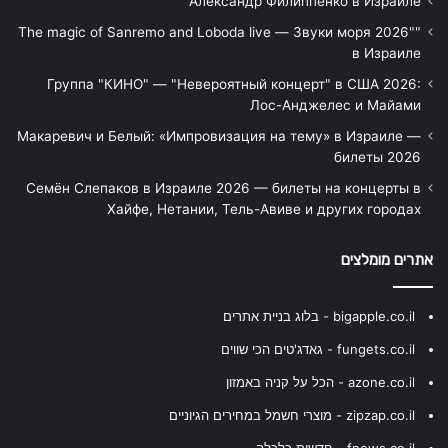
Александр Филиппенко в Израиле
"The magic of Sanremo and Loboda live — Звуки моря 2026"
в Израиле
Группа "КИНО" — "Невероятный концерт" в США 2026:
Лос-Анджелес и Майами
Макаревич и Белый: «Импровизация на тему» в Израиле —
билеты 2026
Семён Слепаков в Израиле 2026 — билеты на концерты в
Хайфе, Нетании, Тель-Авиве и других городах
אתרים מומלצים
bigapple.co.il - בלוג בניית אתרים
fungets.co.il - גאדג'טים הכי שווים
azone.co.il - הכל על קניה באמזון
zipzap.co.il - מוצרי חשמל במחירים הגיוניים