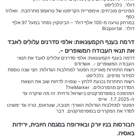
דולר. כלכליסט
המינויים מוכיחים: אימפריית הקריפטו של טראמפ מתרחבת. וואלה!
כסף
במרחק נגיעה מ-100 אלף דולר – הביטקוין נסחר במעל 97 אלף
דולר. Bizportal
דרמה בענף הקמעונאות: אלפי סדרנים עלולים לאבד
את תנאי העבודה המשופרים -.
דרמה בענף הקמעונאות: אלפי סדרנים עלולים לאבד את תנאי
העבודה המשופרים -. אשדודס
רשות התחרות מאריכה הפטור למחלבות הגדולות: חצי שנה נוספת
לסידור מדפים. כלכליסט
רשות התחרות נכנעת ללחץ – וצפויה לדחות שוב את הוצאת
הסדרנים מהמרכולים. TheMarker
המהפכה בסופרמרקטים בישראל נדחית: זה מה שיקרה עד
ה-1.7.2025. אייס
הפטור למחלבות הגדולות הוארך: תנובה, שטראוס, טרה וגד ימשיכו
לסדר את המקררים בסופרמרקטים. דבר
הבורסות בניו יורק ובאירופה במגמה חיובית, ירידות
באסיה.