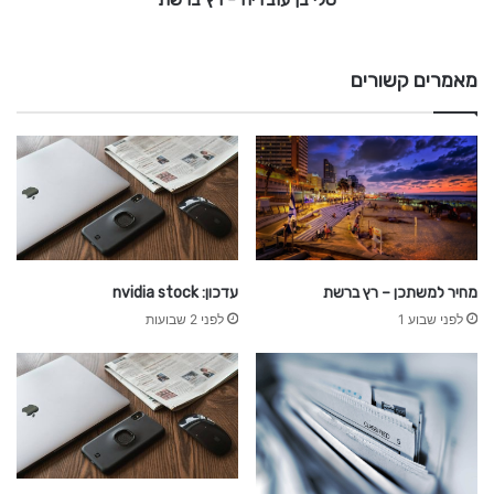
כ
ו
-
נ
מאמרים קשורים
י
ר
ץ
ם
ב
ר
ש
ת
מחיר למשתכן – רץ ברשת
עדכון: nvidia stock
לפני שבוע 1
לפני 2 שבועות