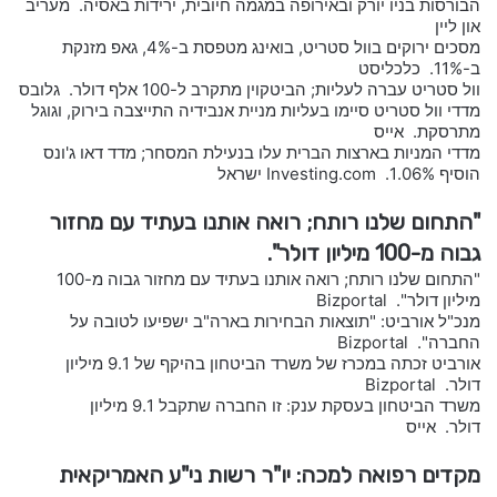
הבורסות בניו יורק ובאירופה במגמה חיובית, ירידות באסיה. מעריב
און ליין
מסכים ירוקים בוול סטריט, בואינג מטפסת ב-4%, גאפ מזנקת
ב-11%. כלכליסט
וול סטריט עברה לעליות; הביטקוין מתקרב ל-100 אלף דולר. גלובס
מדדי וול סטריט סיימו בעליות מניית אנבידיה התייצבה בירוק, וגוגל
מתרסקת. אייס
מדדי המניות בארצות הברית עלו בנעילת המסחר; מדד דאו ג'ונס
הוסיף 1.06%. Investing.com ישראל
"התחום שלנו רותח; רואה אותנו בעתיד עם מחזור
גבוה מ-100 מיליון דולר".
"התחום שלנו רותח; רואה אותנו בעתיד עם מחזור גבוה מ-100
מיליון דולר". Bizportal
מנכ"ל אורביט: "תוצאות הבחירות בארה"ב ישפיעו לטובה על
החברה". Bizportal
אורביט זכתה במכרז של משרד הביטחון בהיקף של 9.1 מיליון
דולר. Bizportal
משרד הביטחון בעסקת ענק: זו החברה שתקבל 9.1 מיליון
דולר. אייס
מקדים רפואה למכה: יו"ר רשות ני"ע האמריקאית