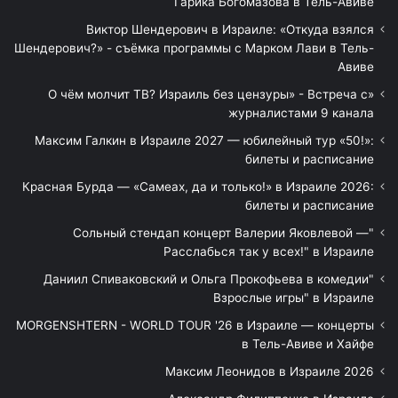
Гарика Богомазова в Тель-Авиве
Виктор Шендерович в Израиле: «Откуда взялся
Шендерович?» - съёмка программы с Марком Лави в Тель-
Авиве
«О чём молчит ТВ? Израиль без цензуры» - Встреча с
журналистами 9 канала
Максим Галкин в Израиле 2027 — юбилейный тур «50!»:
билеты и расписание
Красная Бурда — «Самеах, да и только!» в Израиле 2026:
билеты и расписание
"Сольный стендап концерт Валерии Яковлевой —
Расслабься так у всех!" в Израиле
"Даниил Спиваковский и Ольга Прокофьева в комедии
Взрослые игры" в Израиле
MORGENSHTERN - WORLD TOUR '26 в Израиле — концерты
в Тель-Авиве и Хайфе
Максим Леонидов в Израиле 2026