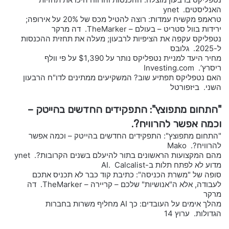
האנליסטים. ynet
טראמפ מקשיח עמדות: רוצה להטיל מכס של 20% על אירופה;
ירידות בוול סטריט – בעולם – TheMarker. דה מרקר
נטפליקס עקפה את הציפיות לרבעון; מעלה את תחזית ההכנסות
ל-2025. גלובס
מחיר היעד למניית נטפליקס נותר על $1,390 על פי וולף
ריסרץ’. Investing.com
האם נטפליקס תפתיע שוב? המשקיעים ממתינים לדו"ח הרבעון
השני. ביזפורטל
"התחום מתפוצץ": התפקידים החדשים בהייטק –
וכמה אפשר להרוויח?.
"התחום מתפוצץ": התפקידים החדשים בהייטק – וכמה אפשר
להרוויח?. Mako
מהם המקצועות הראשונים בתור להיעלם בשנים הקרובות?. ynet
מדוע לא לפתח תלות ב-AI. Calcalist
סופה של "משרת הכניסה": כתיבת קוד כבר לא תכניס אתכם
לעבודה, אלא ה"אנושיות" שלכם – קריירה – TheMarker. דה
מרקר
מהלך אימים על העובדים: כך AI מחליף משרות בחברות
הגדולות. ערוץ 14