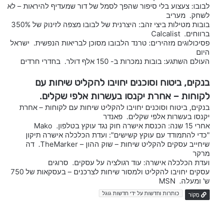
לבובו: צעצוע בלי סיפור שהפך לסמל של דור שמעדיף להיראות – לא
לשחק. מעריב
בובות מטילות ביצי זהב: היצרנית של לבובו מצפה לזינוק של 350%
ברווחים. Calcalist
פסיכולוגים מזהירים: טרנד הלבובו מסוכן לבריאות הנפשית. ישראל
היום
העולם השתגע: בובות נמכרות ב- 150 אלף דולר. בחדרי חרדים
בנקים, ביטוח וסוכנים יחויבו להקליט שיחות עם
לקוחות – אחרת יקנסו בעשרות אלפי שקלים.
בנקים, ביטוח וסוכנים יחויבו להקליט שיחות עם לקוחות – אחרת
יקנסו בעשרות אלפי שקלים. פאנדר
אחרי 15 שנה: הכנסת אישרה חוק נגד עוקץ בטלפון. Mako
"כדי להתמודד עם עוקץ קשישים": ועדת הכלכלה אישרה תיקון
שיחייב עסקים להקליט שיחות – שוק ההון – TheMarker. דה
מרקר
ועדת הכלכלה אישרה: עוד רגולציה על עסקים. סרוגים
עסקים יחויבו להקליט ולמסור שיחות לצרכנים – בעסקאות של 750
ש' ומעלה. MSN
כותרות וחדשות על ידי חדשות גוגל
מָקוֹר