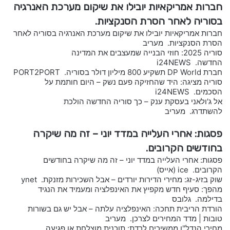
חברות אמריקאיות יובילו את שיקום מערכת האנרגיה
בסוריה לאחר הסרת הסנקציות.
חברות אמריקאיות יובילו את שיקום מערכת האנרגיה בסוריה לאחר
הסרת הסנקציות. מעריב
סוריה 2025: חוזי הבנייה שמעצבים את המדינה
החדשה. i24NEWS
חברת DP World תשקיע 800 מיליון דולר בסוריה. PORT2PORT
סוריה מציגה: היד שהחזיקה פעם נשק – היום חותמת על
הסכמים. i24NEWS
אל ג'ולאני בעסקת ענק – כך סוריה החדשה הולכת
להשתדרג. מעריב
פסגות: אחרי העלייה במדד יוני – זה מה שיקרה
בחודשים הקרובים.
פסגות: אחרי העלייה במדד יוני – זה מה שיקרה בחודשים
הקרובים. ice (אייס)
שוק בזיג-זג: מחירי הדירות יורדים – אבל השכירות מזנקת. ynet
מהפך: סעיף חדש מקפיץ את האינפלציה ומעמיד את הנגיד
בדילמה. גלובס
הורדת הריבית תחכה: האינפלציה עלתה – אבל יש גם בשורות
טובות | מדד המחירים לצרכן. מעריב
מחירי הנדל"ן ממשיכים לרדת: תוכנית מוצלחת או פגיעה