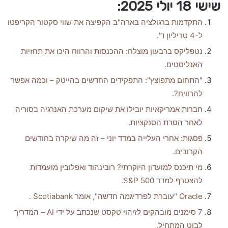
שישי 18 יולי 2025:
התקדמות ברגולציה בארה"ב הקפיצה את שווי סקטור הקריפטו
ל-4 טריליון ד'.
נטפליקס ברבעון מוצלח: ההכנסות והרווח היכו את תחזיות
האנליסטים.
"התחום מתפוצץ": התפקידים החדשים בהייטק – וכמה אפשר
להרוויח?.
חברות אמריקאיות יובילו את שיקום מערכת האנרגיה בסוריה
לאחר הסרת הסנקציות.
פסגות: אחרי העלייה במדד יוני – זה מה שיקרה בחודשים
הקרובים.
מי תיכנס למועדון היוקרתי? רובינהוד ואפלובין מועמדות
להצטרף למדד S&P 500.
Oracle "עוברת לפרדיגמה חדשה", אומר Scotiabank .
7 סימנים מובהקים לזיהוי טקסט שנכתב על ידי AI – המדריך
לבוט המתחיל.