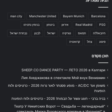
תגיות פופולריות
man city
Manchester United
Bayern Munich
Barcelona
PSG
Real Madrid
איראן
ביטחון
בנימין נתניהו
חיזבאללה
חמאס
טורקיה
ישראל
לבנון
נבחרת ישראל
פיגוע
צהל
קרואטיה
תוכן מקודם
SHEEP.CO DANCE PARTY — ЛЕТО 2026 в Калгари
Лия Ахеджакова в спектакле Мой внук Вениамин
משופן ועד AC/DC - מופע פסנתר לאור נרות 2026 - כרטיסים ולוח
הופעות
בניה ברבי - חוגג עשור על הבמות! 2026 - כרטיסים ולוח הופעות
"Театр У Никитских Ворот — Свадьба — легендарный
спектакль Марка Розовского впервые в Израиле!" в