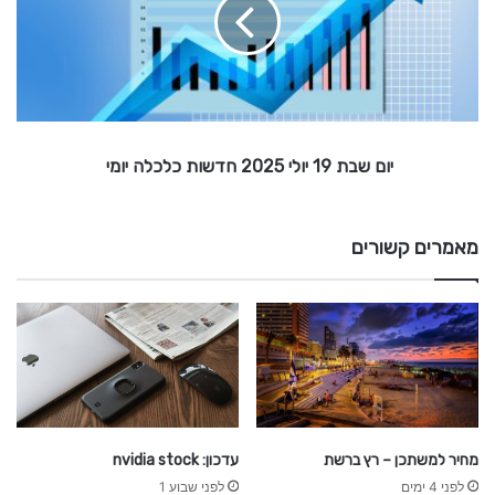
0
ש
2
ב
5
ת
1
9
-
י
ו
כ
יום שבת 19 יולי 2025 חדשות כלכלה יומי
ל
ל
י
ה
ע
2
ד
0
מאמרים קשורים
כ
2
ו
5
נ
י
ח
ד
ם
ה
ש
ו
פ
י
ת
נ
כ
מחיר למשתכן – רץ ברשת
עדכון: nvidia stock
נ
ל
לפני 4 ימים
לפני שבוע 1
כ
ס