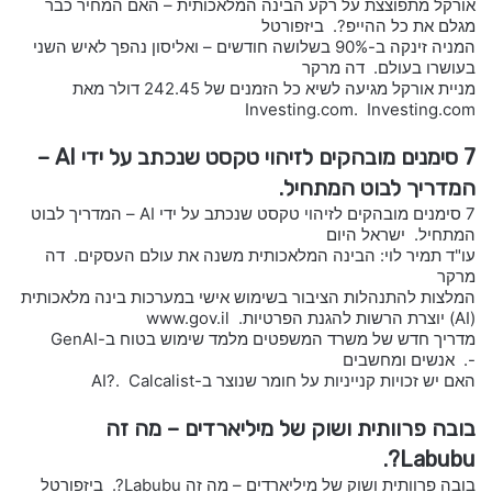
אורקל מתפוצצת על רקע הבינה המלאכותית – האם המחיר כבר
מגלם את כל ההייפ?. ביזפורטל
המניה זינקה ב-90% בשלושה חודשים – ואליסון נהפך לאיש השני
בעושרו בעולם. דה מרקר
מניית אורקל מגיעה לשיא כל הזמנים של 242.45 דולר מאת
Investing.com. Investing.com
7 סימנים מובהקים לזיהוי טקסט שנכתב על ידי AI –
המדריך לבוט המתחיל.
7 סימנים מובהקים לזיהוי טקסט שנכתב על ידי AI – המדריך לבוט
המתחיל. ישראל היום
עו"ד תמיר לוי: הבינה המלאכותית משנה את עולם העסקים. דה
מרקר
המלצות להתנהלות הציבור בשימוש אישי במערכות בינה מלאכותית
(AI) יוצרת הרשות להגנת הפרטיות. www.gov.il
מדריך חדש של משרד המשפטים מלמד שימוש בטוח ב-GenAI
-. אנשים ומחשבים
האם יש זכויות קנייניות על חומר שנוצר ב-AI?. Calcalist
בובה פרוותית ושוק של מיליארדים – מה זה
Labubu?.
בובה פרוותית ושוק של מיליארדים – מה זה Labubu?. ביזפורטל