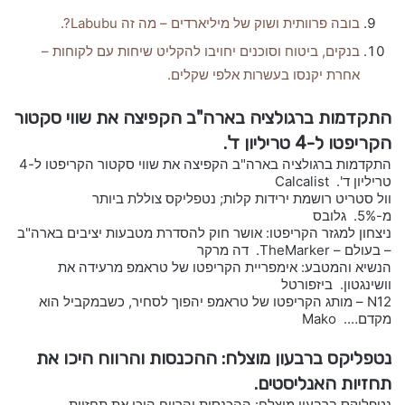
בובה פרוותית ושוק של מיליארדים – מה זה Labubu?.
בנקים, ביטוח וסוכנים יחויבו להקליט שיחות עם לקוחות –
אחרת יקנסו בעשרות אלפי שקלים.
התקדמות ברגולציה בארה"ב הקפיצה את שווי סקטור
הקריפטו ל-4 טריליון ד'.
התקדמות ברגולציה בארה"ב הקפיצה את שווי סקטור הקריפטו ל-4
טריליון ד'. Calcalist
וול סטריט רושמת ירידות קלות; נטפליקס צוללת ביותר
מ-5%. גלובס
ניצחון למגזר הקריפטו: אושר חוק להסדרת מטבעות יציבים בארה"ב
– בעולם – TheMarker. דה מרקר
הנשיא והמטבע: אימפריית הקריפטו של טראמפ מרעידה את
וושינגטון. ביזפורטל
N12 – מותג הקריפטו של טראמפ יהפוך לסחיר, כשבמקביל הוא
מקדם…. Mako
נטפליקס ברבעון מוצלח: ההכנסות והרווח היכו את
תחזיות האנליסטים.
נטפליקס ברבעון מוצלח: ההכנסות והרווח היכו את תחזיות