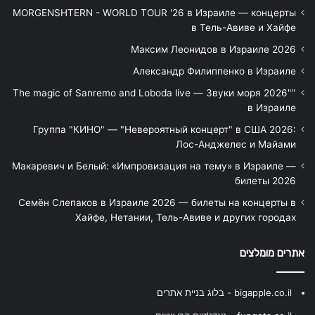
MORGENSHTERN - WORLD TOUR '26 в Израиле — концерты
в Тель-Авиве и Хайфе
Максим Леонидов в Израиле 2026
Александр Филиппенко в Израиле
"The magic of Sanremo and Loboda live — Звуки моря 2026"
в Израиле
Группа "КИНО" — "Невероятный концерт" в США 2026:
Лос-Анджелес и Майами
Макаревич и Белый: «Импровизация на тему» в Израиле —
билеты 2026
Семён Слепаков в Израиле 2026 — билеты на концерты в
Хайфе, Нетании, Тель-Авиве и других городах
אתרים מומלצים
bigapple.co.il - בלוג בניית אתרים