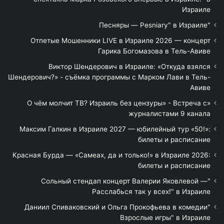
Израиле
"Песняры — Pesniary" в Израиле
Отпетые Мошенники LIVE в Израиле 2026 — концерт
Гарика Богомазова в Тель-Авиве
Виктор Шендерович в Израиле: «Откуда взялся
Шендерович?» - съёмка программы с Марком Лави в Тель-
Авиве
«О чём молчит ТВ? Израиль без цензуры» - Встреча с
журналистами 9 канала
Максим Галкин в Израиле 2027 — юбилейный тур «50!»:
билеты и расписание
Красная Бурда — «Самеах, да и только!» в Израиле 2026:
билеты и расписание
"Сольный стендап концерт Валерии Яковлевой —
Расслабься так у всех!" в Израиле
"Даниил Спиваковский и Ольга Прокофьева в комедии
Взрослые игры" в Израиле