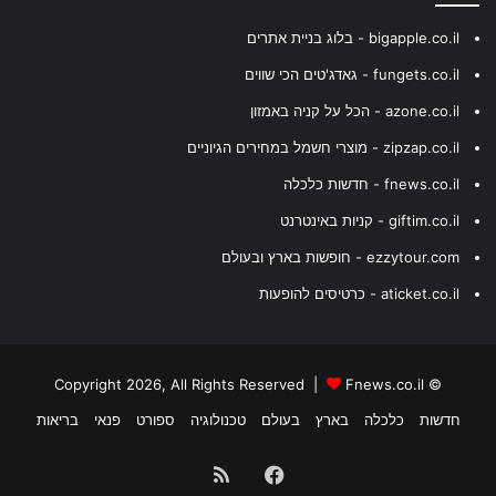
bigapple.co.il - בלוג בניית אתרים
fungets.co.il - גאדג'טים הכי שווים
azone.co.il - הכל על קניה באמזון
zipzap.co.il - מוצרי חשמל במחירים הגיוניים
fnews.co.il - חדשות כלכלה
giftim.co.il - קניות באינטרנט
ezzytour.com - חופשות בארץ ובעולם
aticket.co.il - כרטיסים להופעות
Fnews.co.il
© Copyright 2026, All Rights Reserved |
חדשות
כלכלה
בארץ
בעולם
טכנולוגיה
ספורט
פנאי
בריאות
Facebook
RSS