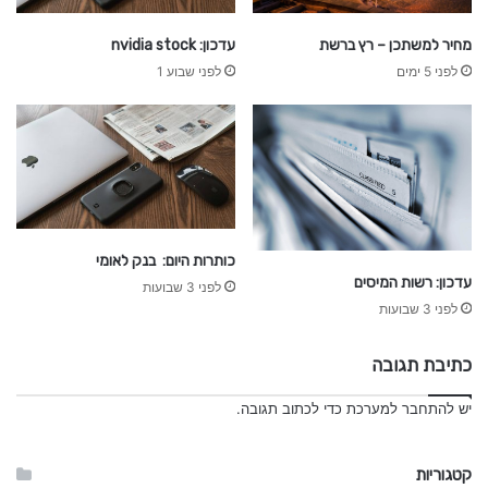
ן
פ
מחיר למשתכן – רץ ברשת
עדכון: nvidia stock
י
לפני 5 ימים
לפני שבוע 1
נ
נ
ס
י
כותרות היום: בנק לאומי
עדכון: רשות המיסים
לפני 3 שבועות
לפני 3 שבועות
כתיבת תגובה
יש
להתחבר למערכת
כדי לכתוב תגובה.
קטגוריות