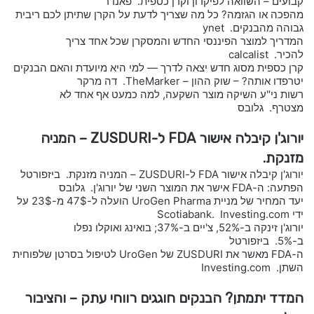
קבועים – השוואה לפיקדון וקרן כספית. פאנדר
מהפכה או הגזמה? כל מה שצריך לדעת על הקרן שתיתן לכם ריבית
גבוהה מהבנקים. ynet
המדריך למוצר הפיננסי החדש והמסקרן שכל אחד צריך
להכיר. calcalist
קרן כספית מסוג חדש יצאה לדרך — למי היא מיועדת והאם הבנקים
יטרפדו אותה? – שוק ההון – TheMarker. דה מרקר
רשות ני"ע השיקה מוצר השקעה, למה כמעט אף אחד לא
מצטרף. גלובס
יורוג'ן קיבלה אישור FDA ל-ZUSDURI – המניה
מזנקת.
יורוג'ן קיבלה אישור FDA ל-ZUSDURI – המניה מזנקת. ביזפורטל
הפתעה: ה-FDA אישר את המוצר השני של יורוג'ן. גלובס
יעד המחיר של מניית UroGen Pharma הועלה ל-47$ מ-23$ על
ידי Scotiabank. Investing.com
יורוג'ן זינקה ב-52%, צ'יים ב-37%; בואינג ואוקלו נפלו
ב-5%. ביזפורטל
ה-FDA מאשר את ZUSDURI של UroGen לטיפול בסרטן שלפוחית
השתן. Investing.com
המדד יתמתן? הבנקים חוגגים רווחי עתק – והציבור