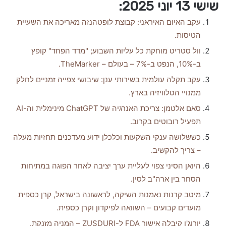
שישי 13 יוני 2025:
עקב האיום האיראני: קבוצת לופטהנזה מאריכה את השעיית
הטיסות.
וול סטריט מוחקת כל עליות השבוע; "מדד הפחד" קופץ
ב-10%, הנפט ב-7% – בעולם – TheMarker.
עקב תקלה עולמית בשירותי ענן: שיבושי צפייה זמניים לחלק
ממנויי הטלוויזיה בארץ.
סאם אלטמן: צריכת האנרגיה של ChatGPT מינימלית וה-AI
תפעיל רובוטים בקרוב.
כששלושה ענקי השקעות וכלכלן ידוע מעדכנים תחזיות מעלה
– צריך להקשיב.
היואן הסיני צפוי לעליית ערך יציבה לאחר הפוגה במתיחות
הסחר בין ארה"ב לסין.
מיטב קרנות נאמנות השיקה, לראשונה בישראל, קרן כספית
מועדים קבועים – השוואה לפיקדון וקרן כספית.
יורוג'ן קיבלה אישור FDA ל-ZUSDURI – המניה מזנקת.