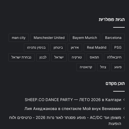
תגיות פופולריות
man city
Manchester United
Bayern Munich
Barcelona
PSG
Real Madrid
איראן
ביטחון
בנימין נתניהו
חיזבאללה
חמאס
טורקיה
ישראל
לבנון
נבחרת ישראל
פיגוע
צהל
קרואטיה
תוכן מקודם
SHEEP.CO DANCE PARTY — ЛЕТО 2026 в Калгари
Лия Ахеджакова в спектакле Мой внук Вениамин
משופן ועד AC/DC - מופע פסנתר לאור נרות 2026 - כרטיסים ולוח
הופעות