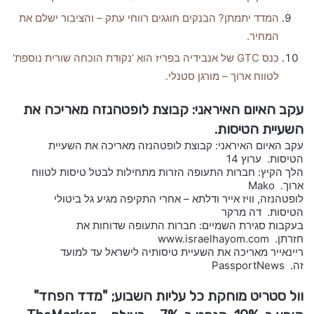
המדד יתמתן? הבנקים חוגגים רווחי עתק – והציבור ישלם את
המחיר.
כנס GTC של אנבידיה בפריז הוא ’נקודת הוכחה שורית נוספת’
לטווח ארוך – מורגן סטנלי.
עקב האיום האיראני: קבוצת לופטהנזה מאריכה את
השעיית הטיסות.
עקב האיום האיראני: קבוצת לופטהנזה מאריכה את השעיית
הטיסות. ערוץ 14
הלך הקיץ: חברות התעופה הזרות מתחילות לבטל טיסות לטווח
ארוך. Mako
לופטהנזה, וויז אייר ודלתא – אחרי התקיפה מגיע גל ביטולי
הטיסות. דה מרקר
בעקבות סגירת השמיים: חברות התעופה שדוחות את
חזרתן. www.israelhayom.com
ריינאייר מאריכה את השעיית טיסותיה לישראל עד למועד
זה. PassportNews
וול סטריט מוחקת כל עליות השבוע; "מדד הפחד"