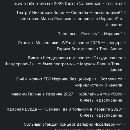
בניה ברבי - חוגג עשור על הבמות! 2026 - כרטיסים ולוח הופעות
"Театр У Никитских Ворот — Свадьба — легендарный
спектакль Марка Розовского впервые в Израиле!" в
Израиле
"Песняры — Pesniary" в Израиле
Отпетые Мошенники LIVE в Израиле 2026 — концерт
Гарика Богомазова в Тель-Авиве
Виктор Шендерович в Израиле: «Откуда взялся
Шендерович?» - съёмка программы с Марком Лави в Тель-
Авиве
«О чём молчит ТВ? Израиль без цензуры» - Встреча с
журналистами 9 канала
Максим Галкин в Израиле 2027 — юбилейный тур «50!»:
билеты и расписание
Красная Бурда — «Самеах, да и только!» в Израиле 2026:
билеты и расписание
"Сольный стендап концерт Валерии Яковлевой —