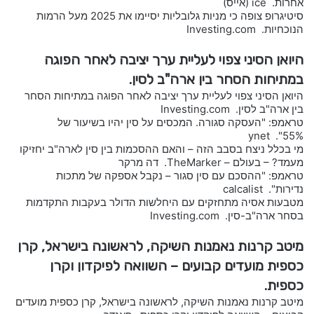
אחרות. ice (אייס)
סיטיגרופ צופה כי מניות גלובליות יסיימו את 2025 מעל הרמות
הנוכחיות. Investing.com
היואן הסיני צפוי לעליית ערך יציבה לאחר הפוגה
במתיחות הסחר בין ארה"ב לסין.
היואן הסיני צפוי לעליית ערך יציבה לאחר הפוגה במתיחות הסחר
בין ארה"ב לסין. Investing.com
טראמפ: "העסקה סגורה. המכסים על סין יהיו בשיעור של
55%". ynet
מי בכלל ניצח בסבב הזה – והאם ההסכמות בין סין לארה"ב יחזיקו
מעמד? – בעולם – TheMarker. דה מרקר
טראמפ: "ההסכם עם סין סגור – נקבל אספקה של מתכות
נדירות". calcalist
מטבעות אסיה מתחזקים עם היחלשות הדולר בעקבות התקדמות
בסחר ארה"ב-סין. Investing.com
מיטב קרנות נאמנות השיקה, לראשונה בישראל, קרן
כספית מועדים קבועים – השוואה לפיקדון וקרן
כספית.
מיטב קרנות נאמנות השיקה, לראשונה בישראל, קרן כספית מועדים