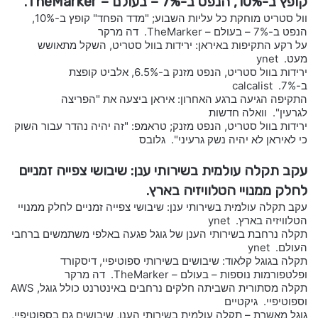
קופץ ב-10%, הנפט ב-7% – בעולם – TheMarker.
וול סטריט מוחקת כל עליות השבוע; "מדד הפחד" קופץ ב-10%,
הנפט ב-7% – בעולם – TheMarker. דה מרקר
על רקע התקיפות באיראן: ירידות בוול סטריט, השקל מתאושש
מעט. ynet
ירידות בוול סטריט, הנפט מזנק ב-6.5%, אלביט קופצת
ב-7%. calcalist
התקיפה הגיעה ברגע האחרון: איראן ביצעה את "הפריצה
לגרעין". וואלה חדשות
ירידות בוול סטריט, הנפט מזנק; טראמפ: "זה יהיה נהדר עבור השוק
כי לאיראן לא יהיה נשק גרעיני". גלובס
עקב תקלה עולמית בשירותי ענן: שיבושי צפייה זמניים
לחלק ממנויי הטלוויזיה בארץ.
עקב תקלה עולמית בשירותי ענן: שיבושי צפייה זמניים לחלק ממנויי
הטלוויזיה בארץ. ynet
תקלה נרחבת בשירותי הענן של גוגל פגעה באלפי משתמשים ברחבי
העולם. ynet
תקלה בגוגל קלאוד: שיבושים בשירותי ספוטיפיי, דיסקורד
ופלטפורמות נוספות – בעולם – TheMarker. דה מרקר
תקלה מסתורית השביתה חלקים נרחבים באינטרנט כולל גוגל, AWS
וספוטיפיי. גיקטיים
גוגל מאשרת – תקלה עולמית בשירותי הענן, שיבושים גם בספוטיפיי,