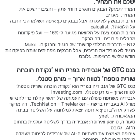
ישלם את המחיר.
המדד יתמתן? הבנקים חוגגים רווחי עתק – והציבור ישלם את
המחיר. מעריב
הריבית במשק לא עלתה אבל בבנקים כן: איפה תשלמו הכי הרבה
על הלוואה?. calcalist
הריבית הממוצעת על הלוואות מגיעה ל-16% — ועל פיקדונות
מקבלים פירורים. דה מרקר
N12 – ה"ברית הבלתי קדושה" של הנגיד והבנקים. Mako
הנגיד לא מוריד את הריבית, אבל הבנקים מפחיתים אותה בפיקדונות
חודש שלישי ברציפות. גלובס
כנס GTC של אנבידיה בפריז הוא ’נקודת הוכחה
שורית נוספת’ לטווח ארוך – מורגן סטנלי.
כנס GTC של אנבידיה בפריז הוא ’נקודת הוכחה שורית נוספת’
לטווח ארוך – מורגן סטנלי. Investing.com
אנבידיה משתפת פעולה עם העמותה של ראשי קהלת כדי להנגיש
מודל AI בעברית ברשת – TechNation – TheMarker. דה מרקר
לא רק ארה"ב וסין: אירופה יוצאת למלחמה על השליטה בבינה
המלאכותית. ynet
סעודיה, טייוואן ואירופה: אנבידיה בדרך לשליטה עולמית בתחום
ה־AI. גלובס
אירופה מאמצת את תשתיות ה-AI של אנבידיה לביסוס מעמדה
כשחקנית מובילה. ספונסר