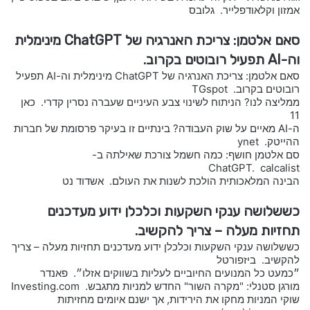
אמזון וקלאודפלייר. גלובס
סאם אלטמן: צריכת האנרגיה של ChatGPT מינימלית
וה-AI תפעיל רובוטים בקרוב.
סאם אלטמן: צריכת האנרגיה של ChatGPT מינימלית וה-AI תפעיל
רובוטים בקרוב. TGspot
ממליצה לנו? הניתוח לשינוי צבע העיניים שעברה נסרין קדרי. כאן
11
ה-AI מאיים על שוק העבודה? בינתיים זו בעיקר פרסומת של חברות
ההייטק. ynet
סם אלטמן חושף: כמה חשמל צורכת שאילתה ב-
ChatGPT. calcalist
הבינה המלאכותית הולכת לשנות את העולם. אשדוד נט
כששלושה ענקי השקעות וכלכלן ידוע מעדכנים
תחזיות מעלה – צריך להקשיב.
כששלושה ענקי השקעות וכלכלן ידוע מעדכנים תחזיות מעלה – צריך
להקשיב. ביזפורטל
״כמעט כל המנועים החיוביים לעליות בשווקים אזלו״. פאנדר
מורגן סטנלי: "מקרה השור" החדש למניות מתגבש. Investing.com
שוקי המניות מחקו את הירידות, אך ישנם איומים מחזיתות