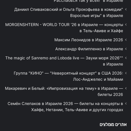
Расслабься так у всех!" в Израиле
"Даниил Спиваковский и Ольга Прокофьева в комедии
Взрослые игры" в Израиле
MORGENSHTERN - WORLD TOUR '26 в Израиле — концерты
в Тель-Авиве и Хайфе
Максим Леонидов в Израиле 2026
Александр Филиппенко в Израиле
"The magic of Sanremo and Loboda live — Звуки моря 2026"
в Израиле
Группа "КИНО" — "Невероятный концерт" в США 2026:
Лос-Анджелес и Майами
Макаревич и Белый: «Импровизация на тему» в Израиле —
билеты 2026
Семён Слепаков в Израиле 2026 — билеты на концерты в
Хайфе, Нетании, Тель-Авиве и других городах
אתרים מומלצים