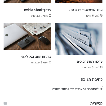
ד
ש
מחיר למשתכן – רץ ברשת
עדכון: nvidia stock
ו
לפני 6 ימים
לפני 2 שבועות
ת
ע
ס
ק
י
ם
כותרות היום: בנק לאומי
עדכון: רשות המיסים
לפני 3 שבועות
לפני 3 שבועות
כתיבת תגובה
יש
להתחבר למערכת
כדי לכתוב תגובה.
קטגוריות