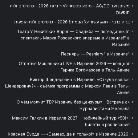
משופן ועד AC/DC - מופע פסנתר לאור נרות 2026 - כרטיסים ולוח
הופעות
בניה ברבי - חוגג עשור על הבמות! 2026 - כרטיסים ולוח הופעות
"Театр У Никитских Ворот — Свадьба — легендарный
спектакль Марка Розовского впервые в Израиле!" в
Израиле
"Песняры — Pesniary" в Израиле
Отпетые Мошенники LIVE в Израиле 2026 — концерт
Гарика Богомазова в Тель-Авиве
Виктор Шендерович в Израиле: «Откуда взялся
Шендерович?» - съёмка программы с Марком Лави в Тель-
Авиве
«О чём молчит ТВ? Израиль без цензуры» - Встреча с
журналистами 9 канала
Максим Галкин в Израиле 2027 — юбилейный тур «50!»:
билеты и расписание
Красная Бурда — «Самеах, да и только!» в Израиле 2026: