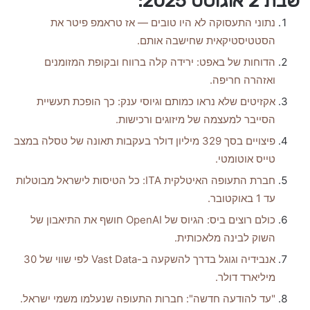
שבת 2 אוגוסט 2025:
נתוני התעסוקה לא היו טובים — אז טראמפ פיטר את
הסטטיסטיקאית שחישבה אותם.
הדוחות של באפט: ירידה קלה ברווח ובקופת המזומנים
ואזהרה חריפה.
אקזיטים שלא נראו כמותם וגיוסי ענק: כך הופכת תעשיית
הסייבר למעצמה של מיזוגים ורכישות.
פיצויים בסך 329 מיליון דולר בעקבות תאונה של טסלה במצב
טייס אוטומטי.
חברת התעופה האיטלקית ITA: כל הטיסות לישראל מבוטלות
עד 1 באוקטובר.
כולם רוצים ביס: הגיוס של OpenAI חושף את התיאבון של
השוק לבינה מלאכותית.
אנבידיה וגוגל בדרך להשקעה ב-Vast Data לפי שווי של 30
מיליארד דולר.
"עד להודעה חדשה": חברות התעופה שנעלמו משמי ישראל.