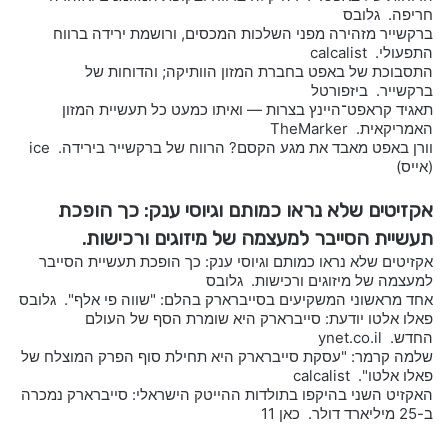
חריפה. גלובס
ברקשייר מזהירה מפני השלכות המכסים, ורושמת ירידה ברווח
התפעולי. calcalist
התסבוכת של באפט בחברת המזון הוותיקה; והדוחות של
ברקשייר. ביזפורטל
תאגיד קראפט־היינץ בצרות — ואיתו כמעט כל תעשיית המזון
האמריקאית. TheMarker
וורן באפט מאבד את מגע הקסם? הרווח של ברקשייר בירידה. ice
(אייס)
אקזיטים שלא נראו כמותם וגיוסי ענק: כך הופכת
תעשיית הסייבר למעצמה של מיזוגים ורכישות.
אקזיטים שלא נראו כמותם וגיוסי ענק: כך הופכת תעשיית הסייבר
למעצמה של מיזוגים ורכישות. גלובס
אחד מראשוני המשקיעים בסייברארק בהלם: "שווה פי אלף". גלובס
פאלו אלטו יודעת: סייברארק היא שומרת הסף של העולם
החדש. ynet.co.il
שלמה קרמר: "עסקת סייברארק היא תחילת סוף הפרק המוצלח של
פאלו אלטו". calcalist
האקזיט השני בהיקפו בתולדות ההייטק הישראלי: סייברארק נמכרה
ב-25 מיליארד דולר. כאן 11