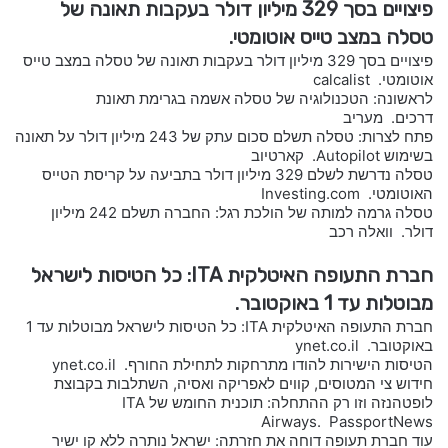
פיצויים בסך 329 מיליון דולר בעקבות תאונה של
טסלה במצב טייס אוטומטי.
פיצויים בסך 329 מיליון דולר בעקבות תאונה של טסלה במצב טייס
אוטומטי. calcalist
לראשונה: הטכנולוגיה של טסלה אשמה בגרימת תאונת
דרכים. מעריב
פתח לצרות: טסלה תשלם סכום עתק של 243 מיליון דולר על תאונה
בשימוש Autopilot. קארטיוב
טסלה נדרשת לשלם 329 מיליון דולר בתביעה על קריסת הטייס
האוטומטי. Investing.com
טסלה גרמה למותה של הולכת רגל: החברה תשלם 242 מיליון
דולר. וואלה רכב
חברת התעופה האיטלקית ITA: כל הטיסות לישראל
מבוטלות עד 1 באוקטובר.
חברת התעופה האיטלקית ITA: כל הטיסות לישראל מבוטלות עד 1
באוקטובר. ynet.co.il
הטיסות הישירות להודו מתרחקות לתחילת החורף. ynet.co.il
חידוש צי המטוסים, קווים לאפריקה ואסיה, השתלבות בקבוצת
לופטהנזה וזו רק ההתחלה: תוכנית החומש של ITA
Airways. PassportNews
עוד חברת תעופה דוחה את חזרתה: ישראל נותרה ללא קו ישיר