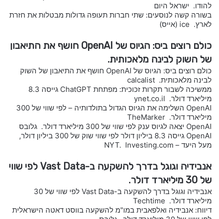
להודו. ישראל היום
בשורה קשה לנוסעים: שתי חברות תעופה גדולות מבטלות את חזרת
לארץ. ice (אייס)
כולם רוצים ביס: הגיוס של OpenAI חושף את התיאבון
של השוק לבינה מלאכותית.
כולם רוצים ביס: הגיוס של OpenAI חושף את התיאבון של השוק
לבינה מלאכותית. calcalist
ממשיכה לשבור תקרות זכוכית: מפתחת ChatGPT גייסה 8.3
מיליארד דולר. ynet.co.il
OpenAI השלימה את הגיוס הגדול בתולדותיה – לפי שווי של 300
מיליארד דולר. TheMarker
OpenAI יצאה לגיוס ענק לפי שווי של 300 מיליארד דולר. גלובס
OpenAI גייסה 8.3 ביליון דולר לפי שווי שוק של 300 ביליון דולר,
מעל היעד – NYT. Investing.com
אנבידיה וגוגל בדרך להשקעה ב-Vast Data לפי שווי
של 30 מיליארד דולר.
אנבידיה וגוגל בדרך להשקעה ב-Vast Data לפי שווי של 30
מיליארד דולר. Techtime
דיווח: אנבידיה ואלפאבית במו"מ להשקעה בווסט דאטה הישראלית