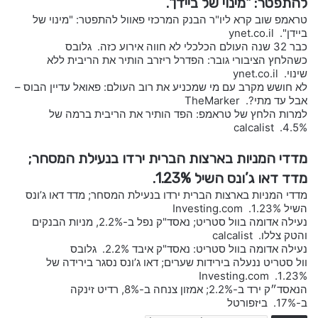
להתפטר: "מינוי של ביידן".
טראמפ שוב קרא ליו"ר הבנק המרכזי פאוול להתפטר: "מינוי של
ביידן". ynet.co.il
כבר 32 שנה העולם הכלכלי לא חווה אירוע כזה. גלובס
כשהלחץ הציבורי גובר: הפדרל ריזרב הותיר את הריבית ללא
שינוי. ynet.co.il
לא חושש מקרב עם מי שמכניע את רוב העולם: פאואל עדיין הבוס –
אבל עד מתי?. TheMarker
למרות הלחץ של טראמפ: הפד הותיר את הריבית ברמה של
4.5%. calcalist
מדדי המניות בארצות הברית ירדו בנעילת המסחר;
מדד דאו ג’ונס השיל 1.23%.
מדדי המניות בארצות הברית ירדו בנעילת המסחר; מדד דאו ג’ונס
השיל 1.23%. Investing.com
נעילה אדומה בוול סטריט; נאסד"ק נפל ב-2.2%, מניות הבנקים
והטק צללו. calcalist
נעילה אדומה בוול סטריט: נאסד"ק איבד 2.2%. גלובס
וול סטריט ננעלה בירידות שערים; דאו ג’ונס נסגר בירידה של
1.23%. Investing.com
הנאסד״ק ירד ב-2.2%; אמזון צנחה ב-8%, רדיט זינקה
ב-17%. ביזפורטל