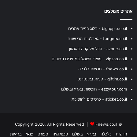
אתרים מומלצים
bigapple.co.il - בלוג בניית אתרים
fungets.co.il - גאדג'טים הכי שווים
azone.co.il - הכל על קניה באמזון
zipzap.co.il - מוצרי חשמל במחירים הגיוניים
fnews.co.il - חדשות כלכלה
giftim.co.il - קניות באינטרנט
ezzytour.com - חופשות בארץ ובעולם
aticket.co.il - כרטיסים להופעות
Fnews.co.il
© Copyright 2026, All Rights Reserved |
חדשות
כלכלה
בארץ
בעולם
טכנולוגיה
ספורט
פנאי
בריאות