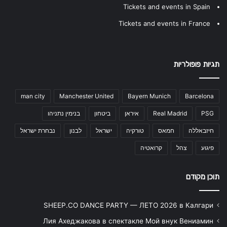
Tickets and events in Spain
Tickets and events in France
תגיות פופולריות
man city
Manchester United
Bayern Munich
Barcelona
PSG
Real Madrid
איראן
ביטחון
בנימין נתניהו
חיזבאללה
חמאס
טורקיה
ישראל
לבנון
נבחרת ישראל
פיגוע
צהל
קרואטיה
תוכן מקודם
SHEEP.CO DANCE PARTY — ЛЕТО 2026 в Калгари
Лия Ахеджакова в спектакле Мой внук Вениамин