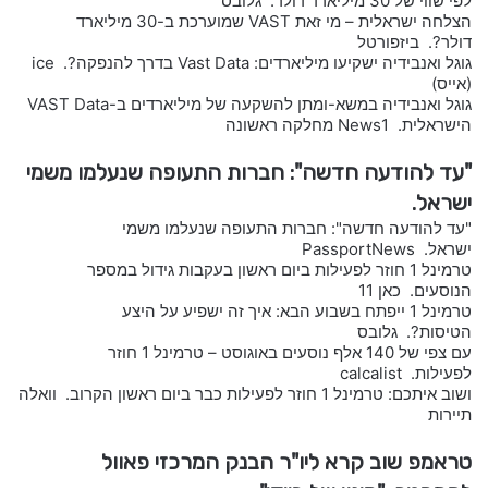
לפי שווי של 30 מיליארד דולר. גלובס
הצלחה ישראלית – מי זאת VAST שמוערכת ב-30 מיליארד
דולר?. ביזפורטל
גוגל ואנבידיה ישקיעו מיליארדים: Vast Data בדרך להנפקה?. ice
(אייס)
גוגל ואנבידיה במשא-ומתן להשקעה של מיליארדים ב-VAST Data
הישראלית. News1 מחלקה ראשונה
"עד להודעה חדשה": חברות התעופה שנעלמו משמי
ישראל.
"עד להודעה חדשה": חברות התעופה שנעלמו משמי
ישראל. PassportNews
טרמינל 1 חוזר לפעילות ביום ראשון בעקבות גידול במספר
הנוסעים. כאן 11
טרמינל 1 ייפתח בשבוע הבא: איך זה ישפיע על היצע
הטיסות?. גלובס
עם צפי של 140 אלף נוסעים באוגוסט – טרמינל 1 חוזר
לפעילות. calcalist
ושוב איתכם: טרמינל 1 חוזר לפעילות כבר ביום ראשון הקרוב. וואלה
תיירות
טראמפ שוב קרא ליו"ר הבנק המרכזי פאוול