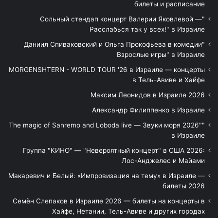
билеты и расписание
"Сольный стендап концерт Валерии Яковлевой —
Расслабься так у всех!" в Израиле
"Даниил Спиваковский и Ольга Прокофьева в комедии
Взрослые игры" в Израиле
MORGENSHTERN - WORLD TOUR '26 в Израиле — концерты
в Тель-Авиве и Хайфе
Максим Леонидов в Израиле 2026
Александр Филиппенко в Израиле
"The magic of Sanremo and Loboda live — Звуки моря 2026"
в Израиле
Группа "КИНО" — "Невероятный концерт" в США 2026:
Лос-Анджелес и Майами
Макаревич и Белый: «Импровизация на тему» в Израиле —
билеты 2026
Семён Слепаков в Израиле 2026 — билеты на концерты в
Хайфе, Нетании, Тель-Авиве и других городах