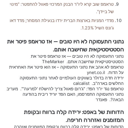
טראמפ שוב קרא ליו"ר הבנק המרכזי פאוול להתפטר: "מינוי
של ביידן".
מדדי המניות בארצות הברית ירדו בנעילת המסחר; מדד דאו
ג’ונס השיל 1.23%.
נתוני התעסוקה לא היו טובים — אז טראמפ פיטר את
הסטטיסטיקאית שחישבה אותם.
נתוני התעסוקה לא היו טובים — אז טראמפ פיטר את
הסטטיסטיקאית שחישבה אותם. TheMarker
טראמפ לא אהב את נתוני התעסוקה – אז הוא פיטר את האחראית
על הדוח. ynet.co.il
ירידה חדה בדולר בשווקים העולמיים לאחר נתוני התעסוקה
החלשים בארה"ב. calcalist
טראמפ נגד יו"ר הפד: "ג'רום פאוול צריך להישלח 'למרעה'". מעריב
נתוני התעסוקה התפרסמו, האם הפד יוריד ריבית בהודעה
הבאה?. פאנדר
הדוחות של באפט: ירידה קלה ברווח ובקופת
המזומנים ואזהרה חריפה.
הדוחות של באפט: ירידה קלה ברווח ובקופת המזומנים ואזהרה