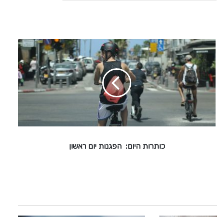
כ
ו
ת
ר
ו
ת
ה
י
ו
ם
כותרות היום: הפגנות יום ראשון
:
ה
פ
ג
נ
ו
ת