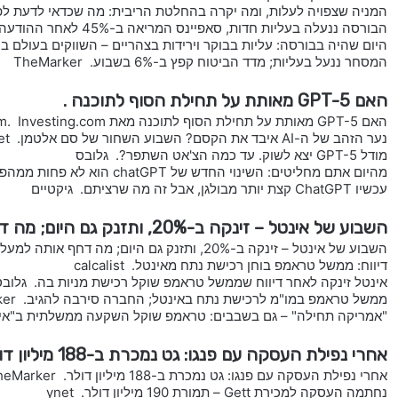
המניה שצפויה לעלות, ומה יקרה בהחלטת הריבית: מה שכדאי לדעת לפ
הבורסה ננעלה בעליות חדות, סאפיינס המריאה ב-45% לאחר ההודעה על המכירה. ynet
היום שהיה בבורסה: עליות בבוקר וירידות בצהריים – השווקים בעולם ב
המסחר ננעל בעליות; מדד הביטוח קפץ ב-6% בשבוע. TheMarker
האם GPT-5 מאותת על תחילת הסוף לתוכנה .
האם GPT-5 מאותת על תחילת הסוף לתוכנה מאת Investing.com. Investing.com
נער הזהב של ה-AI איבד את הקסם? השבוע השחור של סם אלטמן. ynet
מודל GPT-5 יצא לשוק. עד כמה הצ'אט השתפר?. גלובס
מהיום אתם מחליטים: השינוי החדש של chatGPT הוא לא פחות ממהפכה. כיפה
עכשיו ChatGPT קצת יותר מבולגן, אבל זה מה שרציתם. גיקטיים
השבוע של אינטל – זינקה ב-20%, ותזנק גם היום; מה דחף אותה למעלה?.
השבוע של אינטל – זינקה ב-20%, ותזנק גם היום; מה דחף אותה למעלה?. ביזפורטל
דיווח: ממשל טראמפ בוחן רכישת נתח מאינטל. calcalist
אינטל זינקה לאחר דיווח שממשל טראמפ שוקל רכישת מניות בה. גלוב
ממשל טראמפ במו"מ לרכישת נתח באינטל; החברה סירבה להגיב. TheMarker
"אמריקה תחילה" – גם בשבבים: טראמפ שוקל השקעה ממשלתית ב"אינ
אחרי נפילת העסקה עם פנגו: גט נמכרת ב-188 מיליון דולר.
אחרי נפילת העסקה עם פנגו: גט נמכרת ב-188 מיליון דולר. TheMarker
נחתמה העסקה למכירת Gett – תמורת 190 מיליון דולר. ynet