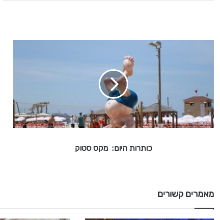
כ
ו
ת
ר
ו
ת
ה
י
ו
ם
כותרות היום: מקס סטוק
:
מ
ק
ס
מאמרים קשורים
ס
ט
ו