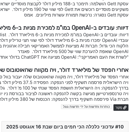
עסקת Gett הושלמה: תימכר ב-188 מיליון דולר לקבוצת מוסדיים ישראלית. גלובס
משקיעים מוסדיים רוכשים את Gett לפי שווי של 190 מיליון דולר. ישראל היום
עסקת Gett נסגרה: נרכשת תמורת עשרות מיליונים. אמס
דיווח: עובדים ב-OpenAI במו"מ למכירת מניות ב-6 מיליארד דולר.
דיווח: עובדים ב-OpenAI במו"מ למכירת מניות ב-6 מיליארד דולר. calcalist
עובדי OpenAI ימכרו מניות ב-6 מיליארד דולר לפי שווי חצי טריליון דולר. ביזפורטל
הלקוח הכי גדול: חברות AI מציעות לממשל האמריקאי חבילה ארגונית בדולר אחד. TheMarker
OpenAI שואפת להערכת שווי של 500 מיליארד דולר. פאנדר
"לשרת את העם האמריקני": OpenAI מציעה את ChatGPT בדולר אחד בלבד. ישראל היום
אחרי הפסד של מיליארד דולר, ויה מקווה שהאוטובוס של
אחרי הפסד של מיליארד דולר, ויה מקווה שהאוטובוס שלה יעבור בוול סטריט. er
ויה הישראלית פרסמה תשקיף לפני הנפקה: הפסידה 37.5 מיליון דולר בינואר-יוני. calcalist
בדרך להנפקה: ויה הישראלית חושפת הפסד שנתי של 100 מ' דולר. גלובס
ויה טרנספורטיישן מגישה בקשה להנפקה ראשונה לציבור בבורסת ניו יורק מאת com. Investing.com
חברת Via פירסמה תשקיף בדרך להנפקה: הכנסות של 380 מיליון דולר בשנה ותזרים שלילי. TheMarker
כותרות וחדשות על ידי חדשות גוגל
מָקוֹר
10 עדכוני כלכלה הכי חמים ביום שבת 16 אוגוסט 2025