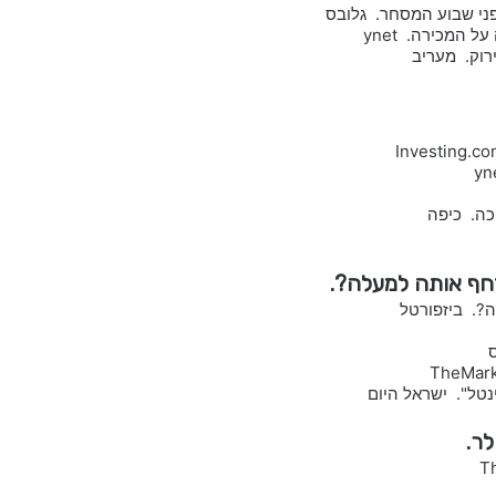
ני שבוע המסחר. גלובס
ירוק. מעריב
ס
טל". ישראל היום