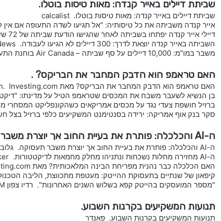
שביתת דיילים באייר קנדה: מאות טיסות בוטלו.
שביתת דיילים באייר קנדה: מאות טיסות בוטלו. calcalist
אייר קנדה משביתה את כל טיסותיה: "אל תגיעו לשדה התעופה אם אין לכם כרטי
דיילי אייר קנדה יפתחו בשביתה לאחר שהגישו הודעת שביתה של 72 שעות מאת Investing.com. Investing.com
השביתה באייר קנדה יוצאת לדרך: 300 דיילים לא הגיעו לעבודה. PassportNews
משבר במו"מ: 10,000 דיילים על סף שביתה – Air Canada בוחנת התערבות ממשלתית. PassportNews
האם טראמפ הוא הדבק המחבר את הבריקס? .
האם טראמפ הוא הדבק המחבר את הבריקס? מאת Investing.com. Investing.com
בן הנשיא לשעבר משבח את המכסים שטראמפ הטיל על מדינתו: "דיקטטורי
ברזיל חושפת צעדי נגד על מכסים אמריקאים כשהקונפליקט המסחרי מחריף. .com News
סקר בנק אוף אמריקה: ירידה בסנטימנט המשקיעים כלפי ברזיל בצל חששות ממכסים אמריקאי
ה-AI והכלכלה: פותרת את בעיית החוב אך יוצרת משבר תעסוקה.
ה-AI והכלכלה: פותרת את בעיית החוב אך יוצרת משבר תעסוקה. גלובס
ה-AI מחזירה מחלות נשכחות ונתניהו מחלק מחמאות לדיקטטורות. TheMarker
האם הכלכלה כבר נהנית מפריחת הבינה המלאכותית? מאת Investing.com. Investing.com
קיפאון של שנתיים בתעסוקת ההייטק: מעטפת מתכווצת, הליבה הטכנולוגית מחזיקה — ו־AI מ
"מספר המועסקים בהייטק קפא בשלוש השנים האחרונות". רדיו צפון 104.5FM
תנועות המשקיעים בקרנות השבוע.
תנועות המשקיעים בקרנות השבוע. פאנדר