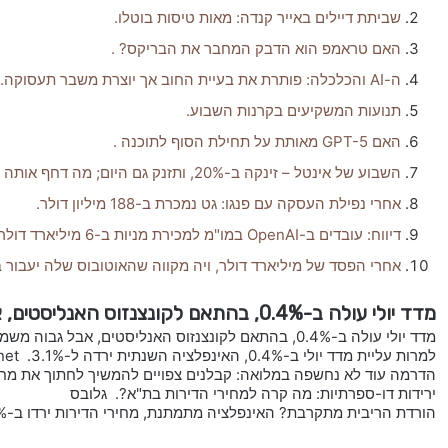
שביתת דיילים באייר קנדה: מאות טיסות בוטלו.
האם טראמפ הוא הדבק המחבר את הבריקס? .
ה-AI והכלכלה: פותרת את בעיית החוב אך יוצרת משבר תעסוקה.
תנועות המשקיעים בקרנות השבוע.
האם GPT-5 מאותת על תחילת הסוף לתוכנה .
השבוע של אינטל – זינקה ב-20%, ותזנק גם היום; מה דחף אותה למעלה?.
אחרי נפילת העסקה עם פנגו: גט נמכרת ב-188 מיליון דולר.
דיווח: עובדים ב-OpenAI במו"מ למכירת מניות ב-6 מיליארד דולר.
אחרי הפסד של מיליארד דולר, ויה מקווה שהאוטובוס שלה יעבור 
מדד יולי עולה ב-0.4%, בהתאם לקונצנזוס האנליסטים, אבל גבוה משמעותית מציפיות השוק.
מדד יולי עולה ב-0.4%, בהתאם לקונצנזוס האנליסטים, אבל גבוה משמעותית מציפיות השוק. פאנדר
למרות עליית מדד יולי ב-0.4%, האינפלציה השנתית ירדה ל-3.1%. ynet
הדרמה עוד לא נחשפה במלואה: קבלנים צפויים להמשיך לחתוך את מחירי הדירו
ירידות דו-ספרתיות: מה קרה למחירי הדירות בת"א?. גלובס
הורדת הריבית מתקרבת? האינפלציה מתמתנת, מחירי הדירות ירדו ב-0.5%. חרדים10