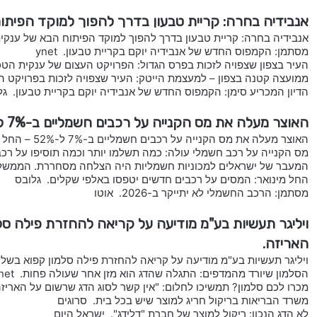
אנבידיה בחרה: קריית טבעון בדרך להפוך למוקד הפית
אנבידיה בחרה: קריית טבעון בדרך להפוך למוקד הפיתוח הבא של ענקית השבבי
מסתמן: הקמפוס החדש של אנבידיה יוקם בקריית טבעון. ynet
העיר בצפון שצפויה לזכות בפרס הגדול: הפרויקט העצום של ענקית הטכ
ממועצה קטנה בצפון – למעצמת הייטק: העיר שצפויה לזכות בפרויקט העצו
הדיון המכריע סימן: הקמפוס החדש של אנבידיה יוקם בקריית טבעון. גל
האוצר מעלה את מס הקנייה על רכבים חשמליים ב-7% ל-52% – החל מינואר 2026.
האוצר מעלה את מס הקנייה על רכבים חשמליים ב-7% ל-52% – החל מינואר 2026. calcalist
מס הקנייה על רכב חשמלי עולה: כמה תשלמו יותר וכמה תוסיפו על רכבים 
המעבר של ישראלים למכוניות חשמליות היה הצלחה מסחררת. הממשלה הורסת 
החל מינואר: המסים על רכבים חדשים יטפסו באלפי שקלים. גלובס
מסתמן: הרכב החשמלי לא יתייקר ב-2026. אוטו
ויליגר תעשיות בע"מ מודיעה על קריאה להחזרת פילה סלמ
האריזה.
ויליגר תעשיות בע"מ מודיעה על קריאה להחזרת פילה סלמון קפוא בשל אי התאמ
הסלמון שיורד מהמדפים: התגלה שהדג הוא מזן אחר שעולה פחות. ynet
מכרו לכם סלמון? תמשיכו לחלום: "אין קשר לסוג הדג שרשום על האריז
משרד הבריאות בריקול חריג למוצר שיש בכל בית. סרוגים
לא הדג הנכון: ריקול למוצר של חברת "דלידג". ישראל היום