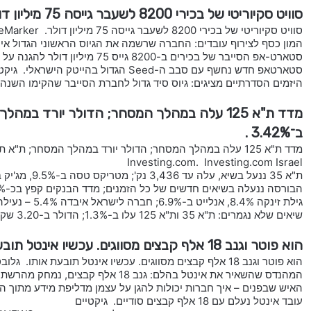
סוויט סקיוריטי של בכירי 8200 לשעבר גייסה 75 מיליון דולר.
סוויט סקיוריטי של בכירי 8200 לשעבר גייסה 75 מיליון דולר. TheMarker
המון כסף לצירוף עובדים: החברה שרשמה את הגיוס הראשוני הגדול אי פע
סטארט-אפ הסייבר של בכירים ב-8200 גייס 75 מיליון דולר להגנה על הענן. calcalist
סטארטאפ חדש נחשף עם סבב ה-Seed הגדול בהייטק הישראלי. גיקטיים
היזמים הסדרתיים מציגים: גיוס סיד גדול לחברת הסייבר שהקימו השנה
מדד ת"א 125 עלה במהלך המסחר; הדולר יורד ב
ב־3.42% .
Investing.com. Investing.com Israel
ת"א 35 ננעל בשיא, עלה עד 3,436 נק'; מטריקס טסה ב-9.5%, מג'יק ב-8.9%. calcalist
הבורסה ננעלה בשיאים חדשים של כל הזמנים; מדד הבנקים קפץ בכ-2%. גלובס
גילת זינקה 8.4%, אנלייט ב-6.9%; חברה לישראל איבדה 5.4% – נעילה חיובית בבורסה. ביזפורטל
שיאים שלא נגמרים: ת"א 35 ות"א 125 עלו ב-1.3%; הדולר ב-3.20 שקלים. TheMarker
הוא פוטר וגנב 18 אלף קבצים מסווגים. עכשיו אינטל תובעת אותו.
הוא פוטר וגנב 18 אלף קבצים מסווגים. עכשיו אינטל תובעת אותו. גלובס
המהנדס שהשאיר את אינטל בהלם: גנב 18 אלף קבצים, נמחק מהרשת ונעלם. ynet
האיש שבפנים – איך חברות יכולות להגן על עצמן מדליפת מידע מתוך 
עובד אינטל נעלם עם 18 אלף קבצים סודיים. גיקטיים