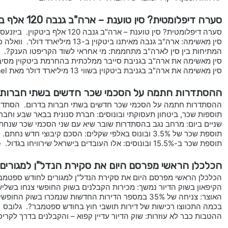
סערה דיפלומטית? סין טוענת – ארה"ב גנבה 120 אלף ביטקוין.
סערה דיפלומטית? סין טוענת – ארה"ב גנבה 120 אלף ביטקוין. ביזנעס
סין מאשימה: ארה"ב גנבה מאיתנו ביטקוין ב-13 מיליארד דולר. וואלה כסף
המתיחות בין סין לארה"ב מתחממת: מי אחראי לשוד הקריפטו הענק?. ice (אייס)
סין מאשימה את ארה"ב בגניבת סייבר ממלכתית בהחרמת ביטקוין מסיבית. in.com News
סין מאשימה את ארה"ב בגניבת ביטקוין בשווי 13 מיליארד דולר מאת Investing.com. Investing.com Israel
ההסתדרות חתמה על הסכמי שכר חדשים בשתי חברות
ההסתדרות חתמה על הסכמי שכר חדשים בשתי חברות בדרום. הסתדר
תוספות שכר, ביטחון תעסוקתי ובונוסים: חברת סנונית בבאר שבע וחברת כימדע
שניים ביום: מרחב נגב בהסתדרות שובר שיא עם שני הסכמי שכר שנח
תוספת שכר של 3.5% ובונוס באלפי שקלים: הסכם קיבוצי חדש נחתם. ice (אייס)
תוספת שכר ב-15.5% ובונוסים: אלו העובדים בישראל שירוויחו בגדול. ice (אייס)
הכלכלן הראשי מפרסם היום את סקירת הנדל"ן למגורים לח
הכלכלן הראשי מפרסם היום את סקירת הנדל"ן למגורים לחודש ספטמבר 2025. פאנ
הקיפאון בשוק הדיור נמשך: מכירות הקבלנים בשוק החופשי צנחו בשליש. et
האוצר: צניחה של 35% במספר הדירות החדשות שנמכרו בשוק החופשי בספטמבר. calcalist
בכמה התכווצו רכישות של דירות תושבי חוץ בחודש ספטמבר?. גלובס
ההטבות כבר לא עוזרות: שוק הדיור עדיין קפוא – והקבלנים בדרך לקרי