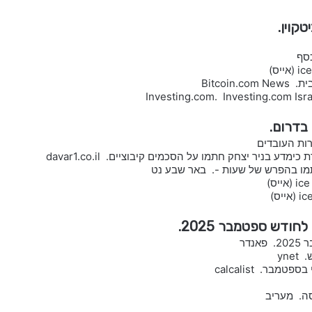
Bitco
 בדרום.
ות העובדים
 בניר יצחק חתמו על הסכמים קיבוציים. davar1.co.il
תמו בהפרש של שעות -. באר שבע נט
ודש ספטמבר 2025.
דר
yn
סה. מעריב