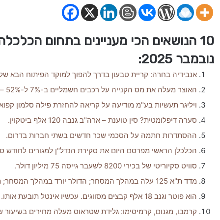
נובמבר 2025:
אנבידיה בחרה: קריית טבעון בדרך להפוך למוקד הפיתוח הבא ש
האוצר מעלה את מס הקנייה על רכבים חשמליים ב-7% ל-52% – החל מינואר 2026.
ויליגר תעשיות בע"מ מודיעה על קריאה להחזרת פילה סלמון קפוא
סערה דיפלומטית? סין טוענת – ארה"ב גנבה 120 אלף ביטקוין.
ההסתדרות חתמה על הסכמי שכר חדשים בשתי חברות בדרום.
הכלכלן הראשי מפרסם היום את סקירת הנדל"ן למגורים לחודש ספטמב
סוויט סקיוריטי של בכירי 8200 לשעבר גייסה 75 מיליון דולר.
מדד ת"א 125 עלה במהלך המסחר; הדולר יורד במהלך המסחר; ת"א תקשורת וטכנולוגיות מידע עלה ב־3.42% .
הוא פוטר וגנב 18 אלף קבצים מסווגים. עכשיו אינטל תובעת אותו.
קרמבו, מגנום, קרמיסימו: גלידת שטראוס מעלה מחירים בשיעור של ע