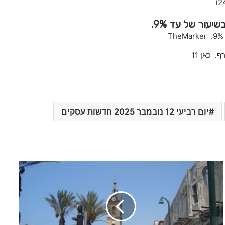
עור של עד 9%.
 כאן 11
יום רביעי 12 נובמבר 2025 חדשות עסקים
כ
ל
ה
ח
ד
ש