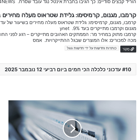
הוריד קבצים סודיים: כך הגיבו בחברת אינטל נגד עובד שסרח. i24NEWS
קרמבו, מגנום, קרמיסימו: גלידת שטראוס מעלה מחירים בשי
קרמבו, מגנום, קרמיסימו: גלידת שטראוס מעלה מחירים בשיעור של עד 9%. TheMarker
מגנום וקרמבו מתייקרים בעד 9%. ynet
קרמבו מתוק במחיר מר: הממתקים האהובים מתייקרים – רגע לפני החורף.
מכה למכורים: אלו המוצרים שבגל ההתייקרויות. אמס
כותרות וחדשות על ידי חדשות גוגל
מָקוֹר
10 עדכוני כלכלה הכי חמים ביום רביעי 12 נובמבר 2025
כ
ו
ת
ר
ו
ת