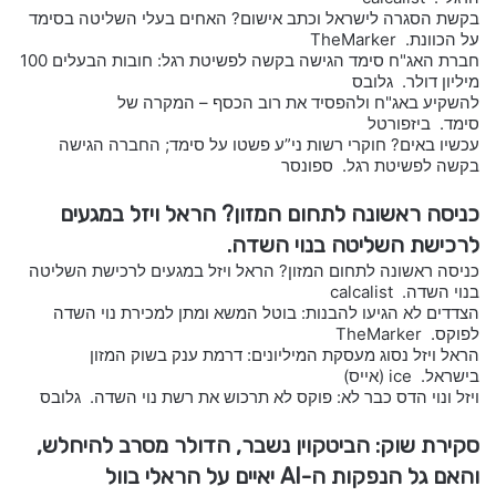
בקשת הסגרה לישראל וכתב אישום? האחים בעלי השליטה בסימד
על הכוונת. TheMarker
חברת האג"ח סימד הגישה בקשה לפשיטת רגל: חובות הבעלים 100
מיליון דולר. גלובס
להשקיע באג"ח ולהפסיד את רוב הכסף – המקרה של
סימד. ביזפורטל
עכשיו באים? חוקרי רשות ני”ע פשטו על סימד; החברה הגישה
בקשה לפשיטת רגל. ספונסר
כניסה ראשונה לתחום המזון? הראל ויזל במגעים
לרכישת השליטה בנוי השדה.
כניסה ראשונה לתחום המזון? הראל ויזל במגעים לרכישת השליטה
בנוי השדה. calcalist
הצדדים לא הגיעו להבנות: בוטל המשא ומתן למכירת נוי השדה
לפוקס. TheMarker
הראל ויזל נסוג מעסקת המיליונים: דרמת ענק בשוק המזון
בישראל. ice (אייס)
ויזל ונוי הדס כבר לא: פוקס לא תרכוש את רשת נוי השדה. גלובס
סקירת שוק: הביטקוין נשבר, הדולר מסרב להיחלש,
והאם גל הנפקות ה-AI יאיים על הראלי בוול