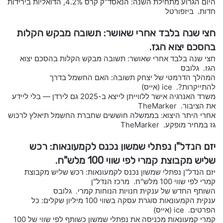
היום הגרוע מתחילת השנה: הנאסד"ק קרס 4.2%, הדואליות בירידות
חדות. ביזפורטל
חצי שנה בלבד אחרי שאושר: תשובה מבקש הקלות
בהסכם יצוא הגז.
חצי שנה בלבד אחרי שאושר: תשובה מבקש הקלות בהסכם יצוא
הגז. גלובס
המהלך הדרמטי של יצחק תשובה: האם החשמל בדרך
להתייקרות?. ice (אייס)
משרד האנרגיה אישר ללווייתן לייצא ב-2025 גם לירדן — בלי ליידע
את הציבור. TheMarker
אחרי היתר היצוא: בממשלה חוששים שחברת החשמל תיאלץ לרכוש
גז במחיר מופקע. TheMarker
יזם הנדל"ן נפתלי שמשון נכנס לקמעונאות: רכש
שליש מקבוצת קמרי לפי שווי 100 מלש"ח.
יזם הנדל"ן נפתלי שמשון נכנס לקמעונאות: רכש שליש מקבוצת
קמרי לפי שווי 100 מלש"ח. מרכז הנדל"ן
השותף החדש של ענקית חנויות הנוחות קמרי. גלובס
ענקית הקמעונאות סוגרת עסקה בשווי 100 מיליון שקלים: כל
הפרטים. ice (אייס)
קמרי קמעונאות מכניסה את נפתלי שמשון כשותף לפי שווי של 100