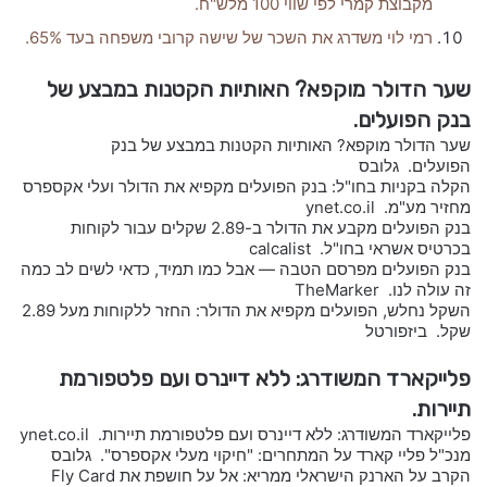
מקבוצת קמרי לפי שווי 100 מלש"ח.
רמי לוי משדרג את השכר של שישה קרובי משפחה בעד 65%.
שער הדולר מוקפא? האותיות הקטנות במבצע של
בנק הפועלים.
שער הדולר מוקפא? האותיות הקטנות במבצע של בנק
הפועלים. גלובס
הקלה בקניות בחו"ל: בנק הפועלים מקפיא את הדולר ועלי אקספרס
מחזיר מע"מ. ynet.co.il
בנק הפועלים מקבע את הדולר ב-2.89 שקלים עבור לקוחות
בכרטיס אשראי בחו"ל. calcalist
בנק הפועלים מפרסם הטבה — אבל כמו תמיד, כדאי לשים לב כמה
זה עולה לנו. TheMarker
השקל נחלש, הפועלים מקפיא את הדולר: החזר ללקוחות מעל 2.89
שקל. ביזפורטל
פלייקארד המשודרג: ללא דיינרס ועם פלטפורמת
תיירות.
פלייקארד המשודרג: ללא דיינרס ועם פלטפורמת תיירות. ynet.co.il
מנכ"ל פליי קארד על המתחרים: "חיקוי מעלי אקספרס". גלובס
הקרב על הארנק הישראלי ממריא: אל על חושפת את Fly Card