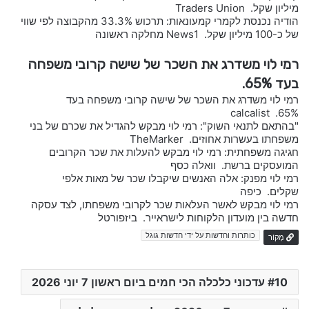
מיליון שקל. Traders Union
הודיה נכנסת לקמרי קמעונאות: תרכוש 33.3% מהקבוצה לפי שווי
של כ-100 מיליון שקל. News1 מחלקה ראשונה
רמי לוי משדרג את השכר של שישה קרובי משפחה
בעד 65%.
רמי לוי משדרג את השכר של שישה קרובי משפחה בעד
65%. calcalist
"בהתאם לתנאי השוק": רמי לוי מבקש להגדיל את שכרם של בני
משפחתו בעשרות אחוזים. TheMarker
חגיגה משפחתית: רמי לוי מבקש להעלות את שכר הקרובים
המועסקים ברשת. וואלה כסף
רמי לוי מפנק: אלה האנשים שיקבלו שכר של מאות אלפי
שקלים. כיפה
רמי לוי מבקש לאשר העלאות שכר לקרובי משפחתו, לצד עסקה
חדשה בין מועדון הלקוחות לישראייר. ביזפורטל
כותרות וחדשות על ידי חדשות גוגל
מָקוֹר
10 עדכוני כלכלה הכי חמים ביום ראשון 7 יוני 2026