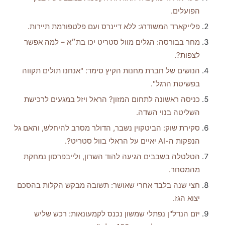
הפועלים.
פלייקארד המשודרג: ללא דיינרס ועם פלטפורמת תיירות.
מחר בבורסה: הגלים מוול סטריט יכו בת״א – למה אפשר
לצפות?.
הנושים של חברת מחנות הקיץ סימד: "אנחנו תולים תקווה
בפשיטת הרגל".
כניסה ראשונה לתחום המזון? הראל ויזל במגעים לרכישת
השליטה בנוי השדה.
סקירת שוק: הביטקוין נשבר, הדולר מסרב להיחלש, והאם גל
הנפקות ה-AI יאיים על הראלי בוול סטריט?.
הטלטלה בשבבים הגיעה להוד השרון, ולייבפרסון נמחקת
מהמסחר.
חצי שנה בלבד אחרי שאושר: תשובה מבקש הקלות בהסכם
יצוא הגז.
יזם הנדל"ן נפתלי שמשון נכנס לקמעונאות: רכש שליש