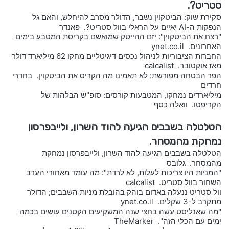
סטריט?.
סקירת שוק: הביטקוין נשבר, הדולר מסרב להיחלש, והאם גל
הנפקות ה-AI יאיים על הראלי בוול סטריט?. פאנדר
"רצח את הביטקוין": יזם ההייטק שמואשם בקריסת המטבע בימים
האחרונים. ynet.co.il
החברות הציבוריות לניהול נכסים דיגיטליים מחקו 62 מיליארד דולר
מאז אוקטובר. calcalist
הפר הבטחה מפורשת: לא תאמינו מה הקריס את הביטקוין. בחדרי
חרדים
מיליארדים נמחקו, המטבעות קורסים: סופ"ש הבלהות של
הקריפטו. וואלה כסף
הטלטלה בשבבים הגיעה להוד השרון, ולייבפרסון
נמחקת מהמסחר.
הטלטלה בשבבים הגיעה להוד השרון, ולייבפרסון נמחקת
מהמסחר. גלובס
"המניות היו צריכות לעלות, לא לרדת": מה עומד מאחורי הערב
השחור בוול סטריט. calcalist
וול סטריט ננעלה באדום בוהק בהובלת מניות השבבים; הדולר
מתקרב ל-3 שקלים. ynet.co.il
"מה שאנליסט עשה בחצי שנה המשקיעים הקטנים עושים בכמה
ימים עם הכלי הזה". TheMarker