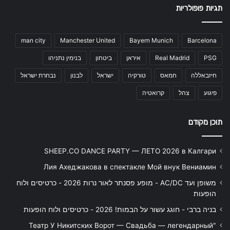
תגיות פופולריות
man city
Manchester United
Bayern Munich
Barcelona
PSG
Real Madrid
איראן
ביטחון
בנימין נתניהו
חיזבאללה
חמאס
טורקיה
ישראל
לבנון
נבחרת ישראל
פיגוע
צהל
קרואטיה
תוכן מקודם
SHEEP.CO DANCE PARTY — ЛЕТО 2026 в Калгари
Лия Ахеджакова в спектакле Мой внук Вениамин
משופן ועד AC/DC - מופע פסנתר לאור נרות 2026 - כרטיסים ולוח
הופעות
בניה ברבי - חוגג עשור על הבמות! 2026 - כרטיסים ולוח הופעות
"Театр У Никитских Ворот — Свадьба — легендарный