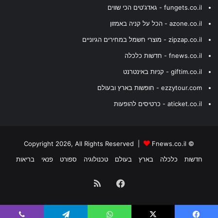
fungets.co.il - גאדג'טים הכי שווים
azone.co.il - הכל על קניה באמזון
zipzap.co.il - מוצרי חשמל במחירים הגיוניים
fnews.co.il - חדשות כלכלה
giftim.co.il - קניות באינטרנט
ezzytour.com - חופשות בארץ ובעולם
aticket.co.il - כרטיסים להופעות
Fnews.co.il
© Copyright 2026, All Rights Reserved |
חדשות
כלכלה
בארץ
בעולם
טכנולוגיה
ספורט
פנאי
בריאות
Facebook
RSS