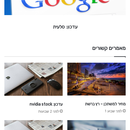
ר
ס
ל
ע
י
עדכון: סלעית
ת
מאמרים קשורים
מחיר למשתכן – רץ ברשת
עדכון: nvidia stock
לפני שבוע 1
לפני 2 שבועות