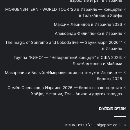
Взрослые игры" в Израиле
MORGENSHTERN - WORLD TOUR '26 в Израиле — концерты
в Тель-Авиве и Хайфе
Максим Леонидов в Израиле 2026
Александр Филиппенко в Израиле
"The magic of Sanremo and Loboda live — Звуки моря 2026"
в Израиле
Группа "КИНО" — "Невероятный концерт" в США 2026:
Лос-Анджелес и Майами
Макаревич и Белый: «Импровизация на тему» в Израиле —
билеты 2026
Семён Слепаков в Израиле 2026 — билеты на концерты в
Хайфе, Нетании, Тель-Авиве и других городах
אתרים מומלצים
bigapple.co.il - בלוג בניית אתרים