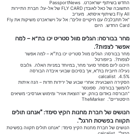
החדש בשיתוף ישראכרט. PassportNews
התשובה של כאל לאובדן FLY CARD של אל-על: חברת התיירות
Fly All בשיתוף איסתא. מעריב
"אל תתבלבלו עם חיקויים זולים": אל על וישראכרט משיקות את Fly
Card החדש. היום
מחר בבורסה: הגלים מוול סטריט יכו בת״א – למה
אפשר לצפות?.
מחר בבורסה: הגלים מוול סטריט יכו בת״א – למה אפשר
לצפות?. ביזפורטל
היכונו ליום מסחר סוער מחר, במיוחד במניות האלה. גלובס
נעילה חיובית בת"א, אך בסיכום שבועי איבדה הבורסה
4.5%. calcalist
הסקירה השבועית: אחרי שבוע של ירידות חדות – הנה איתות
להמשך בבורסה. ספונסר
"הבורסה באדום בוהק. יש 'הוצאת אוויר' ומימוש אגרסיבי משיאים
היסטוריים". TheMarker
הנושים של חברת מחנות הקיץ סימד: "אנחנו תולים
תקווה בפשיטת הרגל".
הנושים של חברת מחנות הקיץ סימד: "אנחנו תולים תקווה בפשיטת
הרגל". calcalist